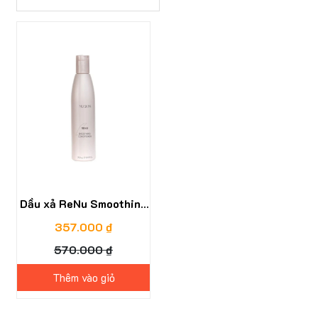
37%
Dầu xả ReNu Smoothing
Conditioner
357.000 ₫
570.000 ₫
Thêm vào giỏ