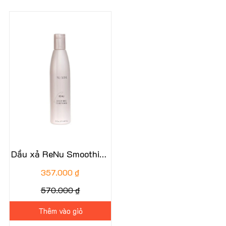
37%
Dầu xả ReNu Smoothing
Conditioner
357.000 ₫
570.000 ₫
Thêm vào giỏ