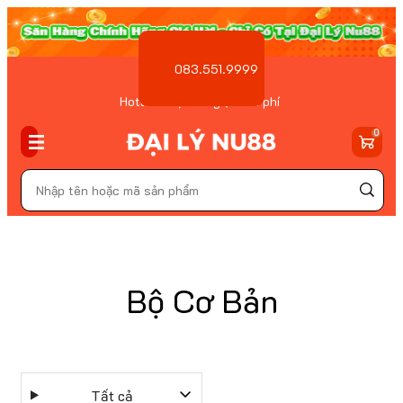
083.551.9999
Hotline Đặt hàng ( Miễn phí
)
0
Bộ Cơ Bản
Tất cả