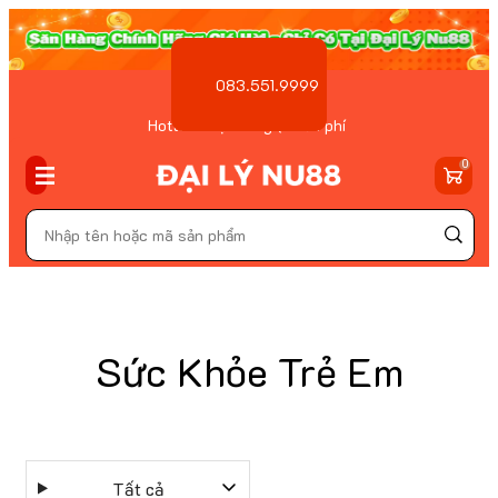
083.551.9999
Hotline Đặt hàng ( Miễn phí
)
0
Sức Khỏe Trẻ Em
Tất cả