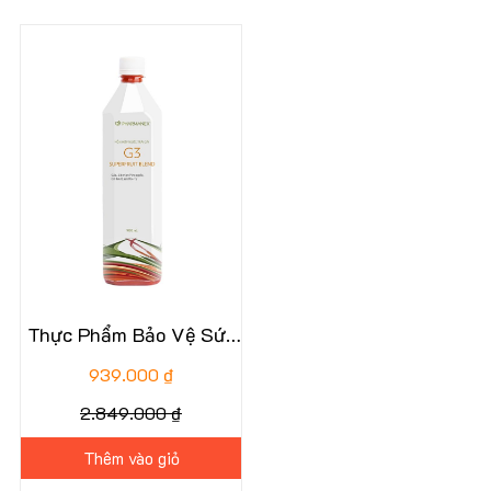
67%
Thực Phẩm Bảo Vệ Sức
Khỏe: G3
939.000 ₫
2.849.000 ₫
Thêm vào giỏ