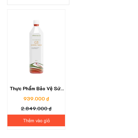
67%
Thực Phẩm Bảo Vệ Sức
Khỏe: G3
939.000 ₫
2.849.000 ₫
Thêm vào giỏ