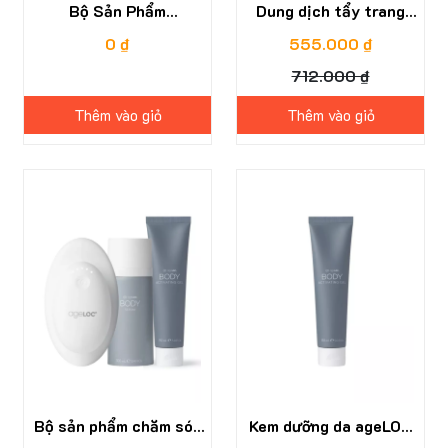
Bộ Sản Phẩm
Dung dịch tẩy trang
Nutricentials
Nutricentials Day Away
0 ₫
555.000 ₫
Bioadaptive Chăm Sóc
Micellar Beauty Wate
712.000 ₫
Da Hàng Tuần
Thêm vào giỏ
Thêm vào giỏ
55%
26%
Bộ sản phẩm chăm sóc
Kem dưỡng da ageLOC