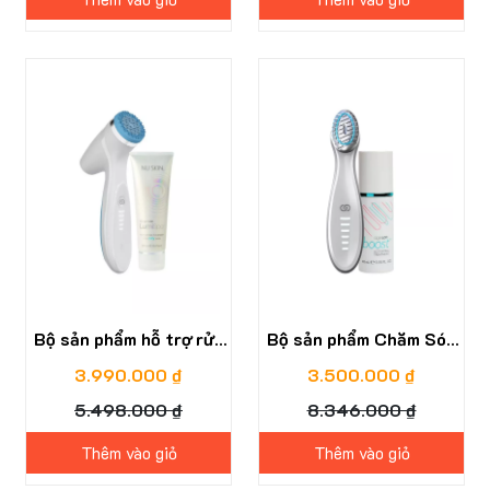
27%
58%
Bộ sản phẩm hỗ trợ rửa
Bộ sản phẩm Chăm Sóc
mặt và chăm sóc da
Da ageLOC® Boost™
3.990.000 ₫
3.500.000 ₫
chuyên sâu ageLOC
5.498.000 ₫
8.346.000 ₫
LumiSpa iO
Thêm vào giỏ
Thêm vào giỏ