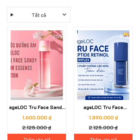
Tất cả
25%
35%
ageLOC Tru Face Sandy
ageLOC Tru Face
Flor Essence Lotion
Peptide Retinol Complex
1.600.000 ₫
1.390.000 ₫
2.125.000 ₫
2.125.000 ₫
Thêm vào giỏ
Thêm vào giỏ