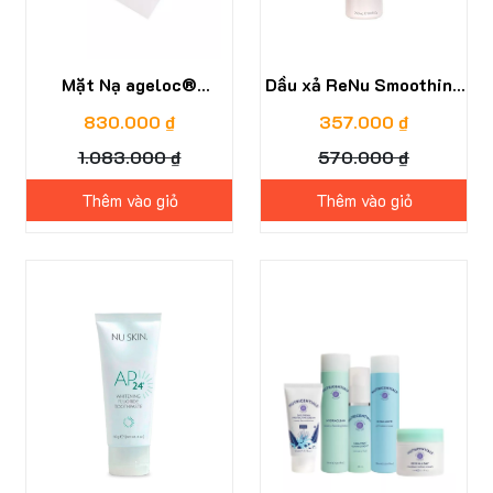
Mặt Nạ ageloc®
Dầu xả ReNu Smoothing
Galvanic Spa®
Conditioner
830.000 ₫
357.000 ₫
PowerMask
1.083.000 ₫
570.000 ₫
Thêm vào giỏ
Thêm vào giỏ
58%
19%