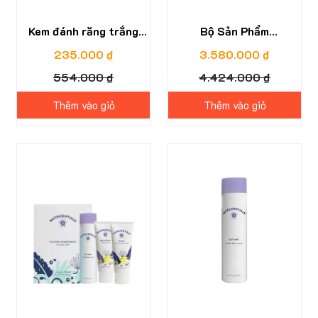
Kem đánh răng trắng
Bộ Sản Phẩm
sáng AP24 Whitening
Nutricentials
235.000 ₫
3.580.000 ₫
Fluoride Toothpaste
Bioadaptive dành cho Da
554.000 ₫
4.424.000 ₫
Thường/ Da Khô
Thêm vào giỏ
Thêm vào giỏ
100%
22%