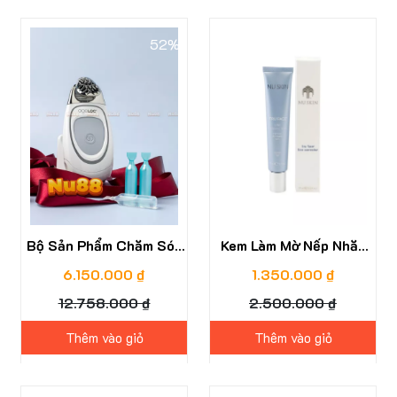
52%
46%
Bộ Sản Phẩm Chăm Sóc
Kem Làm Mờ Nếp Nhăn
Da ageLOC® Galvanic
Tru Face Line Corrector
6.150.000 ₫
1.350.000 ₫
Spa® Pack
Peptide Refining
12.758.000 ₫
2.500.000 ₫
Thêm vào giỏ
Thêm vào giỏ