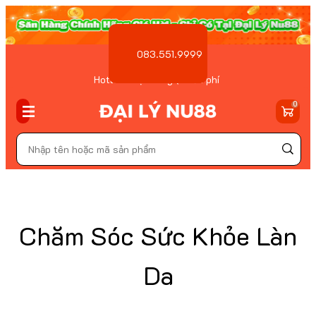
083.551.9999
Hotline Đặt hàng ( Miễn phí
)
0
Chăm Sóc Sức Khỏe Làn
Da