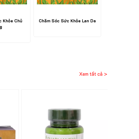
Khỏe Lan Da
Nội Tiết Phụ Nữ
Sức Khỏe
Xem tất cả >
31%
41%