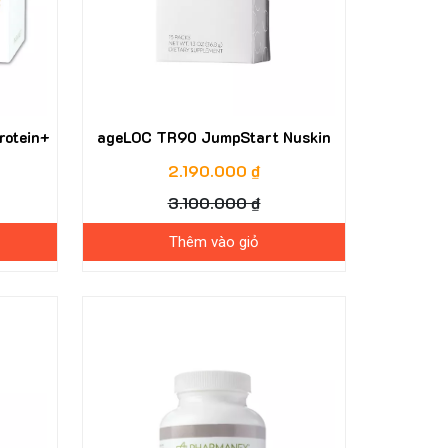
rotein+
ageLOC TR90 JumpStart Nuskin
2.190.000 ₫
3.100.000 ₫
Thêm vào giỏ
41%
41%