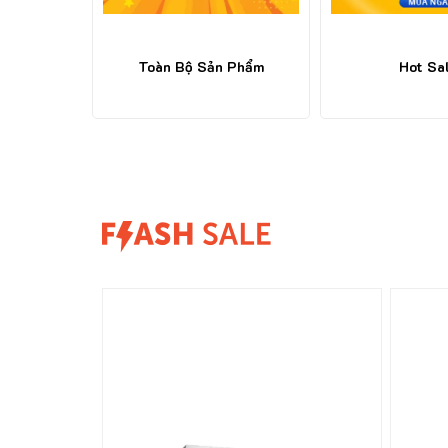
 Phẩm
Hot Sale
Sản Phẩm B
31%