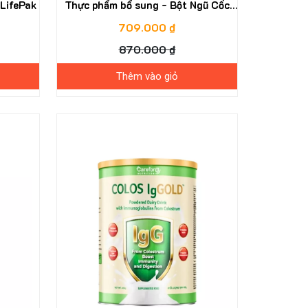
 LifePak
Thực phẩm bổ sung - Bột Ngũ Cốc
Dinh Dưỡng Pharmanex Cereal
709.000 ₫
870.000 ₫
Thêm vào giỏ
44%
11%