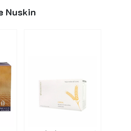
e Nuskin
31%
19%