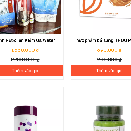
nh Nước Ion Kiềm Us Water
Thực phẩm bổ sung TRGO P
1.650.000 ₫
690.000 ₫
2.400.000 ₫
905.000 ₫
Thêm vào giỏ
Thêm vào giỏ
23%