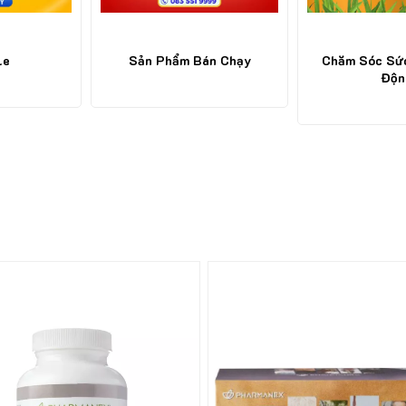
Chăm Sóc Sức Khỏe Chủ
Chăm Sóc Sức 
án Chạy
Động
41%