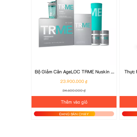
Bộ Giảm Cân AgeLOC TRME Nuskin -
Thực 
TR ME Nu Skin
23.900.000 ₫
34.600.000 ₫
Thêm vào giỏ
ĐANG BÁN CHẠY