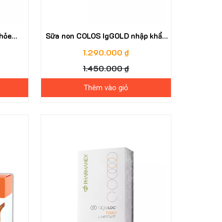
hỏe
Sữa non COLOS IgGOLD nhập khẩu
New Zealand - mẫu mới của Alpha
1.290.000 ₫
Lipid
1.450.000 ₫
Thêm vào giỏ
24%
29%