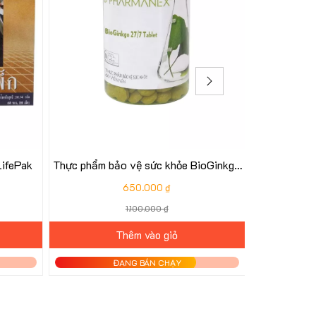
LifePak
Thực phẩm bảo vệ sức khỏe BioGinkgo
Trimshake
27/7
650.000 ₫
1.100.000 ₫
Thêm vào giỏ
ĐANG BÁN CHẠY