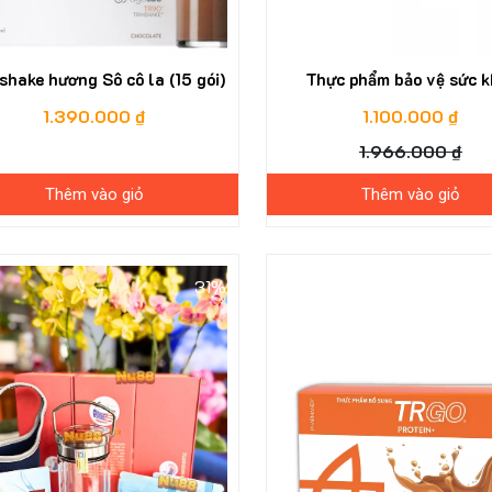
shake hương Sô cô la (15 gói)
Thực phẩm bảo vệ sức k
Cholestin
1.390.000 ₫
1.100.000 ₫
1.966.000 ₫
Thêm vào giỏ
Thêm vào giỏ
31%