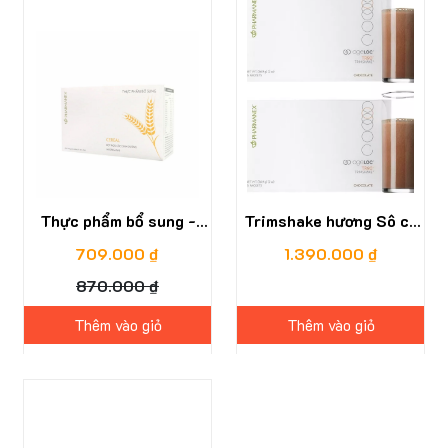
Thực phẩm bổ sung -
Trimshake hương Sô cô
Bột Ngũ Cốc Dinh Dưỡng
la (15 gói)
709.000 ₫
1.390.000 ₫
Pharmanex Cereal
870.000 ₫
Thêm vào giỏ
Thêm vào giỏ
24%