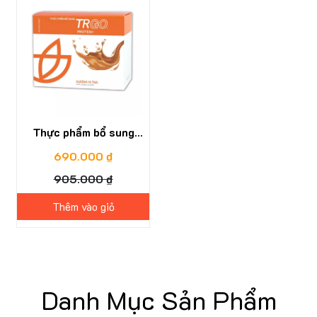
Thực phẩm bổ sung
TRGO Protein+
690.000 ₫
905.000 ₫
Thêm vào giỏ
Danh Mục Sản Phẩm