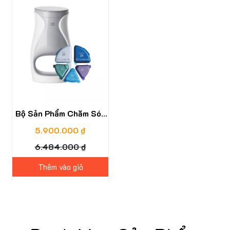
Bộ Sản Phẩm Chăm Sóc
Da AgeLOC ME NuSkin
5.900.000 ₫
6.484.000 ₫
Thêm vào giỏ