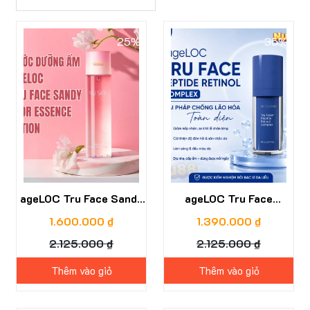
25%
35%
ageLOC Tru Face Sandy
ageLOC Tru Face
Flor Essence Lotion
Peptide Retinol Complex
1.600.000 ₫
1.390.000 ₫
2.125.000 ₫
2.125.000 ₫
Thêm vào giỏ
Thêm vào giỏ