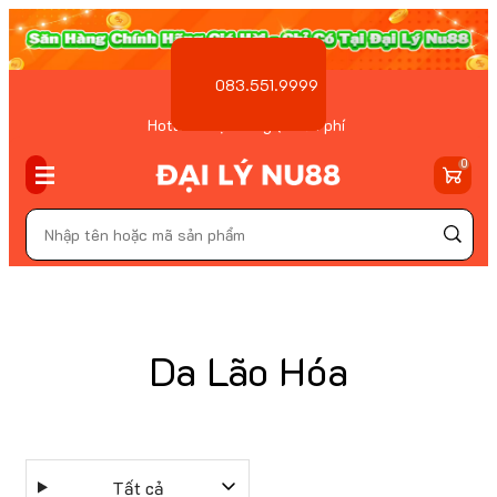
083.551.9999
Hotline Đặt hàng ( Miễn phí
)
0
Da Lão Hóa
Tất cả