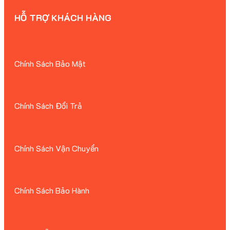
HỖ TRỢ KHÁCH HÀNG
Chính Sách Bảo Mật
Chính Sách Đổi Trả
Chính Sách Vận Chuyển
Chính Sách Bảo Hành