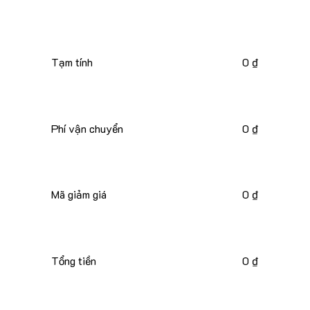
Tạm tính
0 ₫
Phí vận chuyển
0 ₫
Mã giảm giá
0 ₫
Tổng tiền
0 ₫