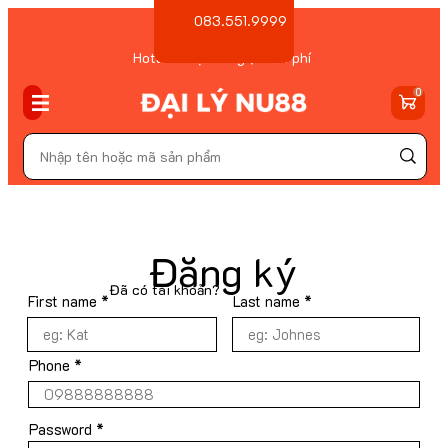
083.551.9999
Hotline Đặt hàng ( Miễn phí
)
0
Đăng ký
Đã có tài khoản?
First name *
Last name *
Phone *
Password *