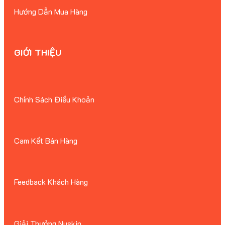
Hướng Dẫn Mua Hàng
GIỚI THIỆU
Chính Sách Điều Khoản
Cam Kết Bán Hàng
Feedback Khách Hàng
Giải Thưởng Nuskin