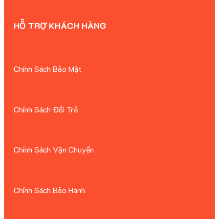
HỖ TRỢ KHÁCH HÀNG
Chính Sách Bảo Mật
Chính Sách Đổi Trả
Chính Sách Vận Chuyển
Chính Sách Bảo Hành