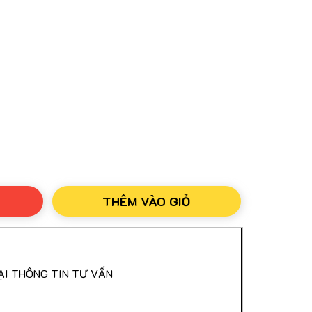
nh Của Bộ Công An
Dài Nhất Từ Công Ty Nuskin
ước Khi Nhận Hàng
THÊM VÀO GIỎ
 Quốc
ẠI THÔNG TIN TƯ VẤN