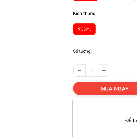
Kích thước
Nhãn Phụ Theo Quy Đị
900ml
Cam Kết Hạn Sử Dụng 
Số lượng:
Được Kiểm Tra Hàng Tr
MUA NGAY
Giao Hàng Nhanh Toàn
ĐỂ L