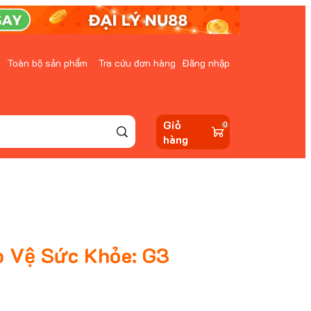
Toàn bộ sản phẩm
Tra cứu đơn hàng
Đăng nhập
Giỏ
0
hàng
 Vệ Sức Khỏe: G3