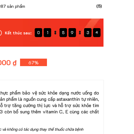
(5)
387 sản phẩm
0
0
1
1
1
5
5
5
9
9
9
3
3
3
3
3
2
Kết thúc sau:
0
1
5
9
3
2
0
000 ₫
67%
thực phẩm bảo vệ sức khỏe dạng nước uống do
ản phẩm là nguồn cung cấp astaxanthin tự nhiên,
hỗ trợ tăng cường thị lực và hỗ trợ sức khỏe tim
3 còn bổ sung thêm vitamin C, E cùng các chất
 và không có tác dụng thay thế thuốc chữa bệnh