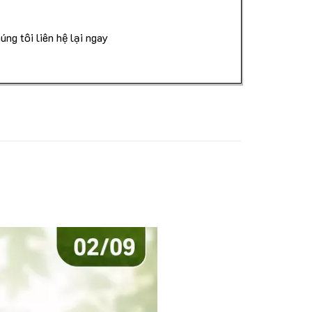
ng
úng tôi liên hệ lại ngay
/7
ách Hàng
 Đãi
ền 300%