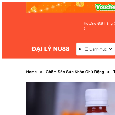
Hotline Đặt hàng (
)
☰ Danh mục
Home
>
Chăm Sóc Sức Khỏe Chủ Động
>