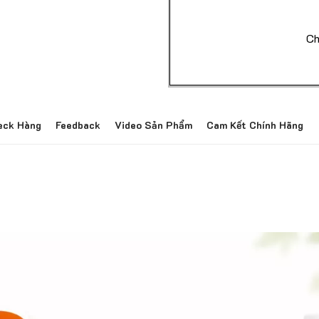
Giá Tốt Nhất Thị Trườ
Ch
Hỗ Trợ Khách Hàng 24
eck Hàng
Feedback
Video Sản Phẩm
Cam Kết Chính Hãng
Bảo Mật Thông Tin Kh
Nhiều Chương Trình Ưu
Phát Hiện Hàng Giả Đ