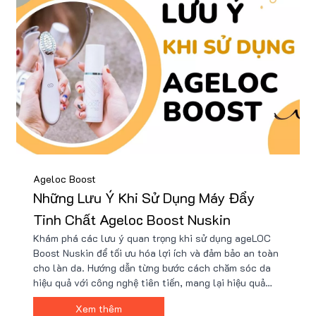
Ageloc Boost
Những Lưu Ý Khi Sử Dụng Máy Đẩy
Tinh Chất Ageloc Boost Nuskin
Khám phá các lưu ý quan trọng khi sử dụng ageLOC
Boost Nuskin để tối ưu hóa lợi ích và đảm bảo an toàn
cho làn da. Hướng dẫn từng bước cách chăm sóc da
hiệu quả với công nghệ tiên tiến, mang lại hiệu quả
chuyên nghiệp ngay tại nhà. AgeLOC Boost Nuskin -
Xem thêm
bước đột phá trong quy trình skincare hàng ngày của