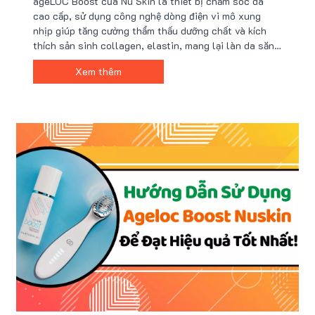
ageLOC Boost của Nu Skin là thiết bị chăm sóc da
cao cấp, sử dụng công nghệ dòng điện vi mô xung
nhịp giúp tăng cường thẩm thấu dưỡng chất và kích
thích sản sinh collagen, elastin, mang lại làn da săn
chắc, đàn hồi và sáng mịn. Với thiết kế nhỏ gọn, dễ sử
Xem thêm
dụng, đây là lựa chọn hoàn hảo để chăm sóc da
chuyên nghiệp tại nhà.