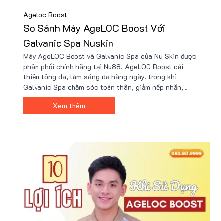
Ageloc Boost
So Sánh Máy AgeLOC Boost Với
Galvanic Spa Nuskin
Máy AgeLOC Boost và Galvanic Spa của Nu Skin được
phân phối chính hãng tại Nu88. AgeLOC Boost cải
thiện tông da, làm sáng da hàng ngày, trong khi
Galvanic Spa chăm sóc toàn thân, giảm nếp nhăn,
nâng cơ. Đọc bài viết để tìm sản phẩm thích hợp theo
Xem thêm
nhu cầu chăm sóc da của bạn. Tìm hiểu chi tiết tại
đây!