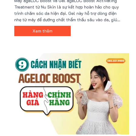
Máy ageLOC Boost và Gel ageLOC Boost Activating
Treatment từ Nu Skin là sự kết hợp hoàn hảo cho quy
trình chăm sóc da hiện đại. Gel này hỗ trợ dòng điện
nhẹ từ máy để dưỡng chất thẩm thấu sâu vào da, giúp
cải thiện tình trạng da, ngăn ngừa lão hóa và làm đều
Xem thêm
màu da. Sản phẩm mang lại làn da khỏe mạnh, căng
mịn và tươi trẻ.