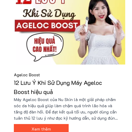
Ageloc Boost
12 Lưu Ý Khi Sử Dụng Máy Ageloc
Boost hiệu quả
Máy Ageloc Boost của Nu Skin là một giải pháp chăm
sóc da hiệu quả giúp làm chậm quá trình lão hóa và
tăng độ đàn hồi. Để đạt kết quả tối ưu, người dùng cần
tuân thủ 12 lưu ý như đọc kỹ hướng dẫn, sử dụng đúng
tần suất, làm sạch da trước khi dùng và bảo quản máy
Xem thêm
đúng cách. Kiên trì sử dụng sẽ giúp cải thiện làn da rõ