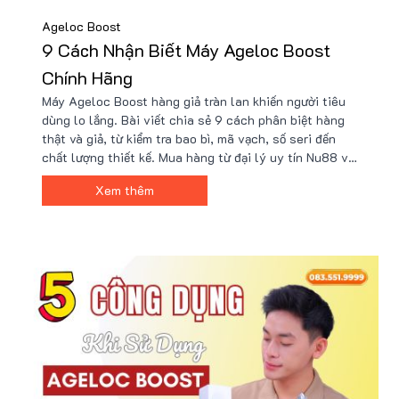
Ageloc Boost
9 Cách Nhận Biết Máy Ageloc Boost
Chính Hãng
Máy Ageloc Boost hàng giả tràn lan khiến người tiêu
dùng lo lắng. Bài viết chia sẻ 9 cách phân biệt hàng
thật và giả, từ kiểm tra bao bì, mã vạch, số seri đến
chất lượng thiết kế. Mua hàng từ đại lý uy tín Nu88 và
sử dụng dịch vụ kiểm tra mã QR là những biện pháp
Xem thêm
quan trọng để bảo vệ làn da và đảm bảo giá trị sản
phẩm.