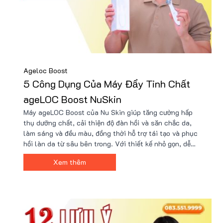
Ageloc Boost
5 Công Dụng Của Máy Đẩy Tinh Chất
ageLOC Boost NuSkin
Máy ageLOC Boost của Nu Skin giúp tăng cường hấp
thụ dưỡng chất, cải thiện độ đàn hồi và săn chắc da,
làm sáng và đều màu, đồng thời hỗ trợ tái tạo và phục
hồi làn da từ sâu bên trong. Với thiết kế nhỏ gọn, dễ
sử dụng tại nhà giúp tiết kiệm thời gian và mang lại
Xem thêm
làn da khỏe đẹp. Giá máy hiện tại hơn 3 triệu đồng tại
Nu88.