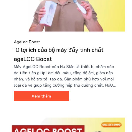
Ageloc Boost
10 lợi ích của bộ máy đẩy tinh chất
ageLOC Boost
Máy AgeLOC Boost của Nu Skin là thiết bị chăm sóc
da tiên tiến giúp làm đều màu, tăng độ ẩm, giảm nếp
nhăn, và hỗ trợ tái tạo da. Sản phẩm phù hợp với mọi
loại da và giúp tăng cường hấp thụ dưỡng chất. Nu88
cung cấp giá ưu đãi từ 3 triệu đồng kèm bộ quà tặng
Xem thêm
hấp dẫn, đảm bảo sản phẩm chính hãng.