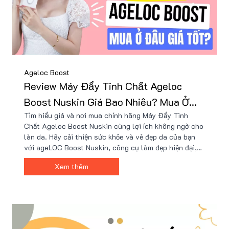
Ageloc Boost
Review Máy Đẩy Tinh Chất Ageloc
Boost Nuskin Giá Bao Nhiêu? Mua Ở
Tìm hiểu giá và nơi mua chính hãng Máy Đẩy Tinh
Đâu Giá Tốt Nhất?
Chất Ageloc Boost Nuskin cùng lợi ích không ngờ cho
làn da. Hãy cải thiện sức khỏe và vẻ đẹp da của bạn
với ageLOC Boost Nuskin, công cụ làm đẹp hiện đại,
và khám phá cách mua sản phẩm với giá ưu đãi nhất
Xem thêm
tại Nu88.