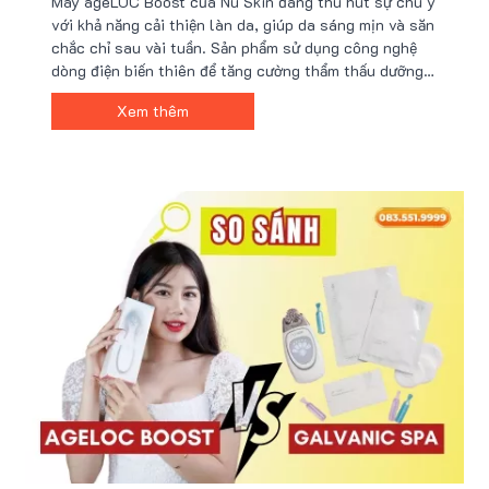
Máy ageLOC Boost của Nu Skin đang thu hút sự chú ý
với khả năng cải thiện làn da, giúp da sáng mịn và săn
chắc chỉ sau vài tuần. Sản phẩm sử dụng công nghệ
dòng điện biến thiên để tăng cường thẩm thấu dưỡng
chất. Nếu bạn muốn mua sản phẩm chính hãng, Nu88
Xem thêm
là địa chỉ đáng tin cậy với nhiều ưu đãi hấp dẫn.