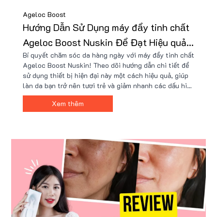
Ageloc Boost
Hướng Dẫn Sử Dụng máy đẩy tinh chất
Ageloc Boost Nuskin Để Đạt Hiệu quả
Bí quyết chăm sóc da hàng ngày với máy đẩy tinh chất
Tốt Nhất!
Ageloc Boost Nuskin! Theo dõi hướng dẫn chi tiết để
sử dụng thiết bị hiện đại này một cách hiệu quả, giúp
làn da bạn trở nên tươi trẻ và giảm nhanh các dấu hiệu
lão hóa. Tận hưởng sự đổi mới tuyệt vời từ Nu Skin và
Xem thêm
bắt đầu hành trình làm đẹp của mình ngay hôm nay!