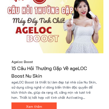
Ageloc Boost
15 Câu Hỏi Thường Gặp Về ageLOC
Boost Nu Skin
ageLOC Boost là thiết bị làm đẹp tại nhà của Nu Skin,
sử dụng công nghệ vi dòng biến thiên độc quyền để
kích thích da, giúp da rạng rỡ, căng mịn và tươi trẻ
hơn. Thiết bị kết hợp với tinh chất Activating
Treatment để tối ưu hóa hiệu quả dưỡng da. Mua chính
Xem thêm
hãng ageLOC Boost tại Nu88 để nhận giá tốt kèm