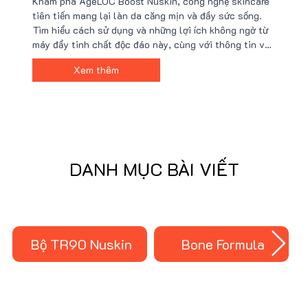
Khám phá AgeLOC Boost Nuskin, công nghệ skincare
Nghệ Skincare!
tiên tiến mang lại làn da căng mịn và đầy sức sống.
Tìm hiểu cách sử dụng và những lợi ích không ngờ từ
máy đẩy tinh chất độc đáo này, cùng với thông tin về
giá và điểm mua hàng chính hãng với giá tốt nhất.
Xem thêm
DANH MỤC BÀI VIẾT
Bone Formula
Estera Phase II