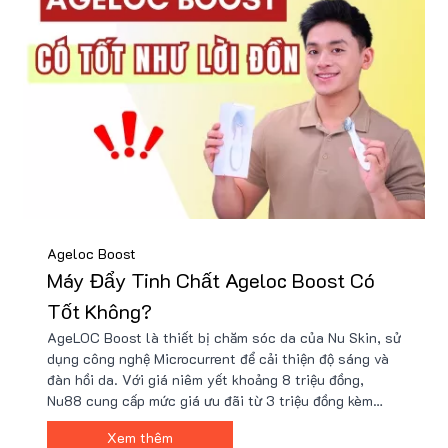
Ageloc Boost
Máy Đẩy Tinh Chất Ageloc Boost Có
Tốt Không?
AgeLOC Boost là thiết bị chăm sóc da của Nu Skin, sử
dụng công nghệ Microcurrent để cải thiện độ sáng và
đàn hồi da. Với giá niêm yết khoảng 8 triệu đồng,
Nu88 cung cấp mức giá ưu đãi từ 3 triệu đồng kèm
nhiều quà tặng hấp dẫn, giúp tăng cường độ ẩm, giảm
Xem thêm
nếp nhăn và thúc đẩy hấp thụ dưỡng chất hiệu quả.