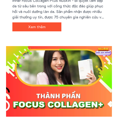
Inner Focus Collagen Plus NuSkin - Bí quyết làm đẹp
da từ sâu bên trong với công thức độc đáo giúp phục
hồi và nuôi dưỡng làn da. Sản phẩm nhận được nhiều
giải thưởng uy tín, được 75 chuyên gia nghiên cứu và
phát triển. Hãy khám phá hiệu quả thần kỳ từ Inner
Xem thêm
Focus Collagen Plus đình đám của NuSkin!