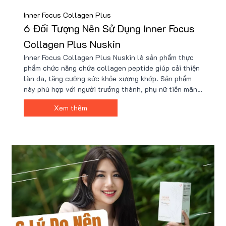
Inner Focus Collagen Plus
6 Đối Tượng Nên Sử Dụng Inner Focus
Collagen Plus Nuskin
Inner Focus Collagen Plus Nuskin là sản phẩm thực
phẩm chức năng chứa collagen peptide giúp cải thiện
làn da, tăng cường sức khỏe xương khớp. Sản phẩm
này phù hợp với người trưởng thành, phụ nữ tiền mãn
kinh, da lão hóa sớm hay bị tổn thương. Collagen
Xem thêm
Plus Nuskin làm đẹp da, chống lão hóa, tái tạo da và
mang lại sự trẻ trung cho làn da. Hãy tìm hiểu thêm về
công dụng và cách sử dụng Inner Focus Collagen
Plus Nuskin hiệu quả.