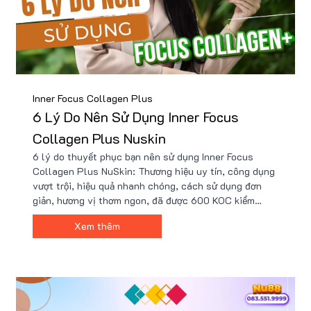
Inner Focus Collagen Plus
6 Lý Do Nên Sử Dụng Inner Focus
Collagen Plus Nuskin
6 lý do thuyết phục bạn nên sử dụng Inner Focus
Collagen Plus NuSkin: Thương hiệu uy tín, công dụng
vượt trội, hiệu quả nhanh chóng, cách sử dụng đơn
giản, hương vị thơm ngon, đã được 600 KOC kiểm
chứng. Khám phá tại sao đây chính là sự lựa chọn
Xem thêm
hoàn hảo để nuôi dưỡng làn da khỏe đẹp.