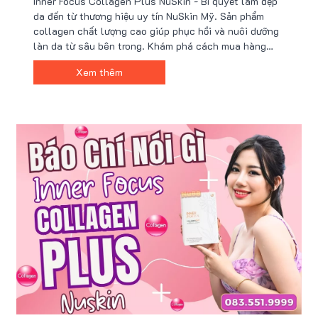
Inner Focus Collagen Plus NuSkin - Bí quyết làm đẹp
Hãng!
da đến từ thương hiệu uy tín NuSkin Mỹ. Sản phẩm
collagen chất lượng cao giúp phục hồi và nuôi dưỡng
làn da từ sâu bên trong. Khám phá cách mua hàng
chính hãng cùng nhiều ưu đãi hấp dẫn. Đón đọc đánh
Xem thêm
giá chi tiết về hiệu quả của Inner Focus Collagen Plus
đình đám.