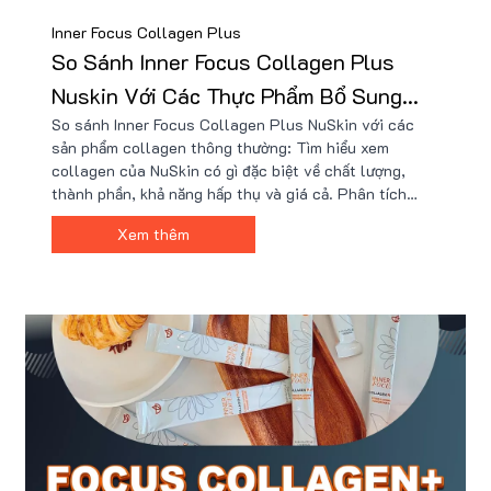
Inner Focus Collagen Plus
So Sánh Inner Focus Collagen Plus
Nuskin Với Các Thực Phẩm Bổ Sung
So sánh Inner Focus Collagen Plus NuSkin với các
Collagen Khác
sản phẩm collagen thông thường: Tìm hiểu xem
collagen của NuSkin có gì đặc biệt về chất lượng,
thành phần, khả năng hấp thụ và giá cả. Phân tích
điểm mạnh của Inner Focus Collagen Plus, xem tại
Xem thêm
sao đây là sự lựa chọn sáng suốt cho làn da của bạn.