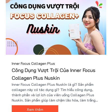
Inner Focus Collagen Plus
Công Dụng Vượt Trội Của Inner Focus
Collagen Plus Nuskin
Inner Focus Collagen Plus Nuskin là gì? Sản phẩm
collagen này có tác dụng gì? Tìm hiểu công dụng,
thành phần và lợi ích của viên uống Collagen Plus
Nuskin. Sản phẩm giúp làm chậm lão hóa, làm trắng
da, cải thiện độ đàn hồi và săn chắc cho da. Đánh giá
Xem thêm
hiệu quả Collagen Plus NuSkin từ người dùng. Cách