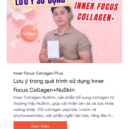
Inner Focus Collagen Plus
Lưu ý trong quá trình sử dụng Inner
Focus Collagen+NuSkin
Inner Collagen NuSkin, sản phẩm bổ sung collagen từ
thương hiệu NuSkin, giúp cải thiện làn da và sức khỏe
xương khớp. Với collagen peptide, lutein và
phytoceramides, sản phẩm ngăn lão hóa, tăng đàn hồi
da và bảo vệ cơ thể. Sử dụng đều đặn để duy trì vẻ đẹp
Xem thêm
và sức khỏe dài lâu. Nhận ưu đãi tại Nu88!