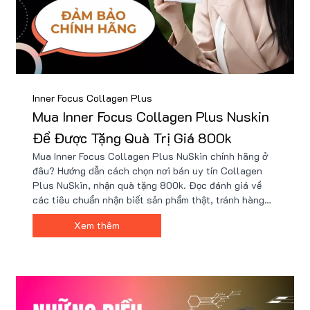
Inner Focus Collagen Plus
Mua Inner Focus Collagen Plus Nuskin
Để Được Tặng Quà Trị Giá 800k
Mua Inner Focus Collagen Plus NuSkin chính hãng ở
đâu? Hướng dẫn cách chọn nơi bán uy tín Collagen
Plus NuSkin, nhận quà tặng 800k. Đọc đánh giá về
các tiêu chuẩn nhận biết sản phẩm thật, tránh hàng
giả, kém chất lượng. Mua ngay Collagen Plus chính
Xem thêm
hãng để có làn da khỏe đẹp.