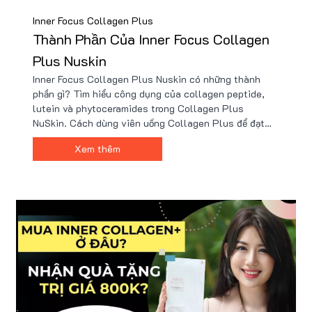
Inner Focus Collagen Plus
Thành Phần Của Inner Focus Collagen
Plus Nuskin
Inner Focus Collagen Plus Nuskin có những thành
phần gì? Tìm hiểu công dụng của collagen peptide,
lutein và phytoceramides trong Collagen Plus
NuSkin. Cách dùng viên uống Collagen Plus để đạt
hiệu quả cao nhất. Điểm mạnh nổi bật của Collagen
Xem thêm
Plus Nuskin so với các sản phẩm collagen khác. Mua
Collagen Plus NuSkin chính hãng ở đâu đáng tin cậy
nhất?