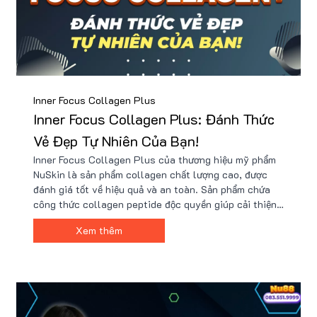
Inner Focus Collagen Plus
Inner Focus Collagen Plus: Đánh Thức
Vẻ Đẹp Tự Nhiên Của Bạn!
Inner Focus Collagen Plus của thương hiệu mỹ phẩm
NuSkin là sản phẩm collagen chất lượng cao, được
đánh giá tốt về hiệu quả và an toàn. Sản phẩm chứa
công thức collagen peptide độc quyền giúp cải thiện
độ đàn hồi và làm mờ nếp nhăn cho da. Inner Focus
Xem thêm
Collagen Plus có nguồn gốc từ Mỹ, được sản xuất
theo tiêu chuẩn GMP và đạt chứng nhận FDA. Đây là
lựa chọn hoàn hảo cho những ai muốn nâng cao sức
khỏe làn da.