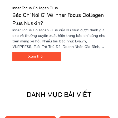
Inner Focus Collagen Plus
Báo Chí Nói Gì Về Inner Focus Collagen
Plus Nuskin?
Inner Focus Collagen Plus của Nu Skin được đánh giá
cao và thường xuyên xuất hiện trong báo chí cũng như
trên mạng xã hội. Nhiều bài báo như: Eva.vn,
VNEPRESS, Tuổi Trẻ Thủ Đô, Doanh Nhân Gia Đình, và
Thị Trường 365 đã đề cập đến sản phẩm này, với các
Xem thêm
phản hồi tích cực về hiệu quả và công nghệ chứa
Collagen Peptide hoạt tính sinh học từ Mỹ. Collagen
Plus đã nhận được nhiều đánh giá tích cực từ khách
hàng đã sử dụng.
DANH MỤC BÀI VIẾT