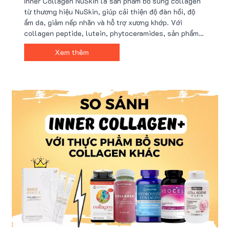
Inner Collagen NuSkin là sản phẩm bổ sung collagen
từ thương hiệu NuSkin, giúp cải thiện độ đàn hồi, độ
ẩm da, giảm nếp nhăn và hỗ trợ xương khớp. Với
collagen peptide, lutein, phytoceramides, sản phẩm
tái tạo da từ sâu bên trong, mang lại làn da trẻ đẹp và
Xem thêm
sức khỏe dẻo dai. Mua chính hãng tại Nu88 với nhiều
ưu đãi hấp dẫn.