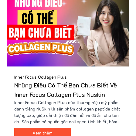
Inner Focus Collagen Plus
Những Điều Có Thể Bạn Chưa Biết Về
Inner Focus Collagen Plus Nuskin
Inner Focus Collagen Plus của thương hiệu mỹ phẩm
danh tiếng NuSkin là sản phẩm collagen peptide chất
lượng cao, giúp cải thiện độ đàn hồi và độ ẩm cho làn
da. Sản phẩm có nguồn gốc collagen tinh khiết, hàm
lượng cao 2500mg collagen peptide mỗi viên. Với
Xem thêm
công thức độc quyền và công nghệ tiên tiến của Mỹ,