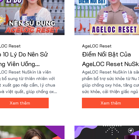
LOC Reset
AgeLOC Reset
 10 Lý Do Nên Sử
Điểm Nổi Bật Của
ng Viên Uống
AgeLOC Reset NuSk
OC Reset NuSkin là viên
AgeLOC Reset NuSkin là sả
eLOC Reset Nuskin
và Ưu Đãi Tại Nu88
 bổ sung từ thiên nhiên với
phẩm bổ trợ sức khỏe từ Nu 
t xuất gạo nếp cẩm, lý chua
giúp chống oxy hóa, tăng c
và việt quất, giúp chống oxy
sức khỏe, cải thiện giấc ngủ
 tăng năng lượng, cải thiện
giảm căng thẳng. Sản phẩm 
Xem thêm
Xem thêm
 hoàn máu, da và giấc ngủ.
viên dễ uống, an toàn, đạt 
 được ưu đãi tại Nu88 với
GMP của Mỹ và được FDA c
hơn 2 triệu đồng kèm quà
nhận. Đây là lựa chọn lý tư
 giá trị, phù hợp cho chăm
cho sức khỏe và sắc đẹp, vớ
sức khỏe toàn diện.
hợp lý cùng nhiều ưu đãi và
tặng từ Nu88.