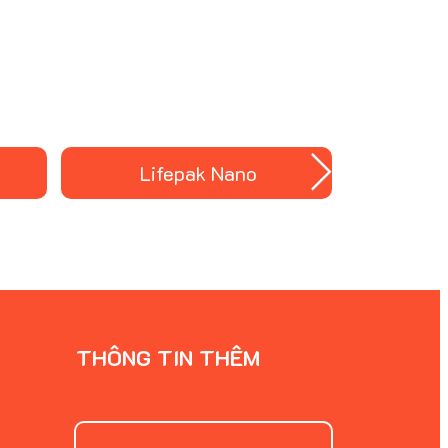
 là
sản phẩm Ageloc Reset Nuskin
ả hay
chính hãng.
Lifepak Nano
Ki
THÔNG TIN THÊM