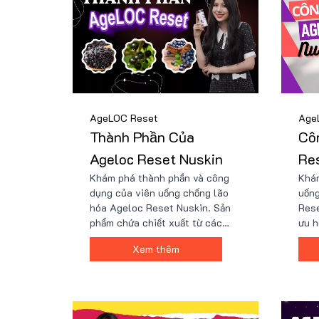
AgeLOC Reset
Age
Thành Phần Của
Cô
Ageloc Reset Nuskin
Re
Khám phá thành phần và công
Khá
dụng của viên uống chống lão
uống
hóa Ageloc Reset Nuskin. Sản
Rese
phẩm chứa chiết xuất từ các
ưu h
loại quả như gạo nếp cẩm, quả lý
cải 
Xem thêm
chua đen, việt quất đen,...Công
năng
thức tiên tiến này giúp chống
thêm
lão hóa, tăng cường miễn dịch,
Rese
bảo vệ tim mạch, và cải thiện làn
và v
da. Tìm hiểu kỹ hơn dưới đây!