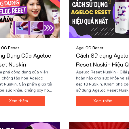
LOC Reset
AgeLOC Reset
ng Dụng Của Ageloc
Cách Sử dụng Agelo
set Nuskin
Reset Nuskin Hiệu Q
m phá công dụng của viên
Ageloc Reset Nuskin - Giải
Nhất
 chống lão hóa Ageloc
hoàn hảo cho sức khỏe và s
t Nuskin. Sản phẩm giúp tối
đẹp từ NuSkin. Khám phá cá
óa sức khỏe, chống oxy hóa,
sử dụng Ageloc Reset Nusk
thiện làn da và hỗ trợ chức
hiệu quả, cùng thông tin chi 
Xem thêm
Xem thêm
 các cơ quan. Tìm hiểu
về thành phần, công dụng và
 về lợi ích của Ageloc
cả của sản phẩm. Tìm hiểu t
t Nuskin đối với sức khỏe
sao Ageloc Reset lại được 
ẻ đẹp.
là bí quyết chống lão hóa đ
đáo giúp duy trì vẻ đẹp và s