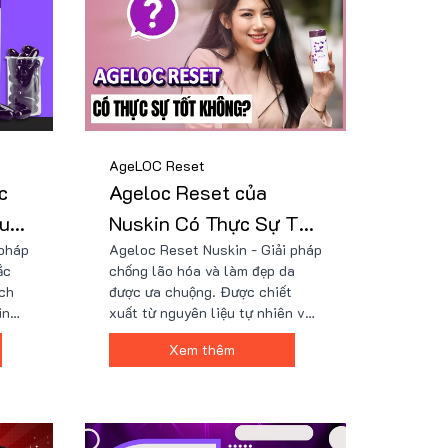
AgeLOC Reset
c
Ageloc Reset của
uả
Nuskin Có Thực Sự Tốt
 pháp
Ageloc Reset Nuskin - Giải pháp
Không?
ắc
chống lão hóa và làm đẹp da
ch
được ưa chuộng. Được chiết
in
xuất từ nguyên liệu tự nhiên với
tiết
công nghệ tiên tiến đạt chứng
Xem thêm
 giá
nhận quốc tế, đảm bảo chất
ại
lượng và an toàn. Tìm hiểu xem
xem
sản phẩm này có thực sự tốt như
ộc
lời đồn và nên mua ở đâu để đảm
ức
bảo chất lượng. Xem chi tiết ở