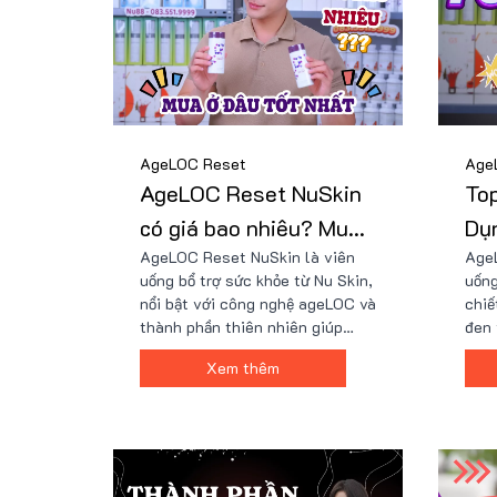
AgeLOC Reset
Age
AgeLOC Reset NuSkin
Top
có giá bao nhiêu? Mua
Dụ
AgeLOC Reset NuSkin là viên
AgeL
ở đâu tốt?
ag
uống bổ trợ sức khỏe từ Nu Skin,
uống
nổi bật với công nghệ ageLOC và
chiế
thành phần thiên nhiên giúp
đen 
chống oxy hóa, tăng miễn dịch
hóa,
Xem thêm
và hỗ trợ tiêu hóa. Sản phẩm
tuần
đang được Nu88 phân phối với
Đang
giá ưu đãi chỉ hơn 2 triệu đồng
giá 
và chương trình khuyến mãi Mua
tặng
1 Tặng 6, bao gồm nhiều quà
sóc 
tặng giá trị.