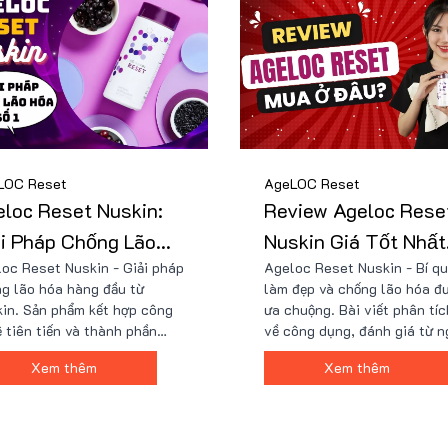
khỏe vượt thời gian.
LOC Reset
AgeLOC Reset
loc Reset Nuskin:
Review Ageloc Rese
̉i Pháp Chống Lão
Nuskin Giá Tốt Nhất
oc Reset Nuskin - Giải pháp
Ageloc Reset Nuskin - Bí q
 Số 1 Hiện Nay!
Thị Trường
g lão hóa hàng đầu từ
làm đẹp và chống lão hóa đ
in. Sản phẩm kết hợp công
ưa chuộng. Bài viết phân tíc
 tiên tiến và thành phần
về công dụng, đánh giá từ n
n nhiên, mang lại hiệu quả
dùng, giá cả và nơi mua chí
Xem thêm
Xem thêm
g oxy hóa, làm chậm quá
hãng uy tín. Tìm hiểu sự thậ
h lão hóa và bảo vệ sức
hiệu quả của Ageloc Reset
. Trải nghiệm sự trẻ trung từ
Nuskin từ các chuyên gia và
trong với Ageloc Reset
kinh nghiệm thực tế. Đọc ng