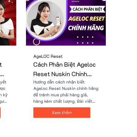
bên dưới!
AgeLOC Reset
t
Cách Phân Biệt Ageloc
Reset Nuskin Chính
uyết
Hướng dẫn cách nhận biết
Hãng
ược
Ageloc Reset Nuskin chính hãng
h kỹ
để tránh mua phải hàng giả,
gười
hàng kém chất lượng. Bài viết
nh
hướng dẫn cách kiểm tra bao bì,
Xem thêm
t về
mã số lô, viên uống để phân biệt
được sản phẩm Ageloc Reset
Nuskin thật giả. Đọc ngay để
ay
trang bị kiến thức và mua được