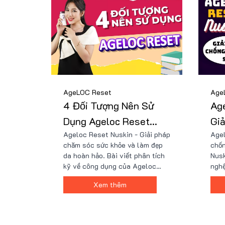
AgeLOC Reset
Age
4 Đối Tượng Nên Sử
Age
Dụng Ageloc Reset
Gia
Ageloc Reset Nuskin - Giải pháp
Agel
Nuskin
Hóa
chăm sóc sức khỏe và làm đẹp
chốn
da hoàn hảo. Bài viết phân tích
Nusk
kỹ về công dụng của Ageloc
nghệ
Reset Nuskin và những đối
thiê
Xem thêm
tượng nào nên sử dụng sản
chốn
phẩm này. Tìm hiểu xem Ageloc
trìn
Reset Nuskin có gây tác dụng
khỏe
phụ không và mua sản phẩm
bên 