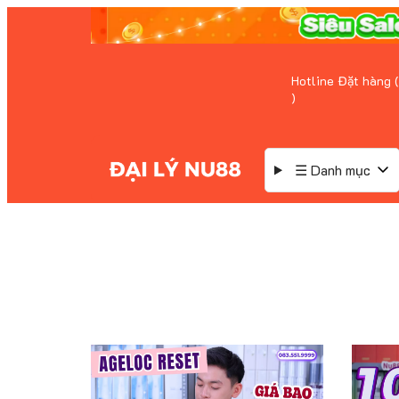
Hotline Đặt hàng (
)
☰ Danh mục