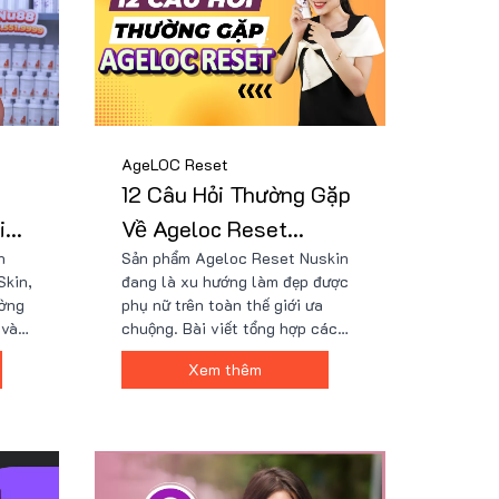
AgeLOC Reset
12 Câu Hỏi Thường Gặp
in
Về Ageloc Reset
n
Sản phẩm Ageloc Reset Nuskin
Nuskin
Skin,
đang là xu hướng làm đẹp được
ường
phụ nữ trên toàn thế giới ưa
 và
chuộng. Bài viết tổng hợp các
dạng
câu hỏi thường gặp về Ageloc
Xem thêm
chuẩn
Reset Nuskin giúp bạn hiểu rõ
hứng
hơn về thương hiệu, thành phần,
ởng
công dụng, liều dùng và nơi mua
i giá
sản phẩm chính hãng. Hãy cùng
 quà
chúng tôi khám phá sản phẩm
tuyệt vời này.