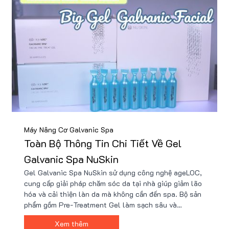
Máy Nâng Cơ Galvanic Spa
Toàn Bộ Thông Tin Chi Tiết Về Gel
Galvanic Spa NuSkin
Gel Galvanic Spa NuSkin sử dụng công nghệ ageLOC,
cung cấp giải pháp chăm sóc da tại nhà giúp giảm lão
hóa và cải thiện làn da mà không cần đến spa. Bộ sản
phẩm gồm Pre-Treatment Gel làm sạch sâu và
Treatment Gel cung cấp dưỡng chất, kết hợp cùng
Xem thêm
máy Galvanic Face Spa để giúp da sáng mịn và săn