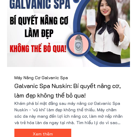
Máy Nâng Cơ Galvanic Spa
Galvanic Spa Nuskin: Bí quyết nâng cơ,
làm đẹp không thể bỏ qua!
Khám phá bí mật đằng sau máy nâng cơ Galvanic Spa
Nuskin - 'vũ khí' làm đẹp không thể thiếu. Máy chăm
sóc da này mang đến lợi ích nâng cơ, làm mờ nếp nhăn
và trẻ hóa làn da ngay tại nhà. Tìm hiểu lý do vì sao
Galvanic Spa Nuskin là bí quyết làm đẹp hàng đầu.
Xem thêm