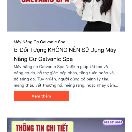
Máy Nâng Cơ Galvanic Spa
5 Đối Tượng KHÔNG NÊN Sử Dụng Máy
Nâng Cơ Galvanic Spa
Máy nâng cơ Galvanic Spa NuSkin giúp tái tạo và
nâng cơ da, hỗ trợ giảm nếp nhăn, tăng tuần hoàn và
độ sáng da. Tuy nhiên, người dùng có bệnh lý tim,
mang thai, vết thương hở, niềng răng, hoặc nhạy cảm
với dòng điện nên tránh sử dụng. Sản phẩm có nhiều
Xem thêm
ưu đãi tại Nu88, kèm quà tặng giá trị.