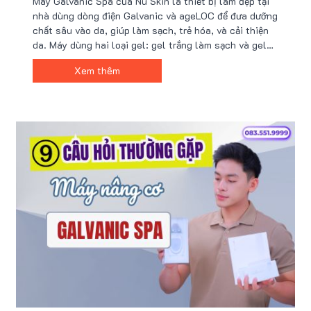
Máy Galvanic Spa của Nu Skin là thiết bị làm đẹp tại
nhà dùng dòng điện Galvanic và ageLOC để đưa dưỡng
chất sâu vào da, giúp làm sạch, trẻ hóa, và cải thiện
da. Máy dùng hai loại gel: gel trắng làm sạch và gel
xanh dưỡng ẩm. An toàn cho mọi da, máy có nhiều đầu
Xem thêm
dẫn cho các vùng da khác nhau.