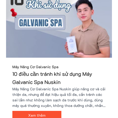
Máy Nâng Cơ Galvanic Spa
10 điều cần tránh khi sử dụng Máy
Galvanic Spa Nuskin
Máy Nâng Cơ Galvanic Spa Nuskin giúp nâng cơ và cải
thiện da, nhưng để đạt hiệu quả tối đa, cần tránh các
sai lầm như: không làm sạch da trước khi dùng, dùng
máy quá thường xuyên, không thoa dưỡng chất, nhấn
máy quá mạnh, và không chọn chế độ phù hợp. Chọn
Xem thêm
mua sản phẩm chính hãng để đảm bảo an toàn cho da.