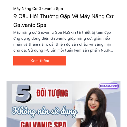
Máy Nâng Cơ Galvanic Spa
9 Câu Hỏi Thường Gặp Về Máy Nâng Cơ
Galvanic Spa
Máy nâng cơ Galvanic Spa NuSkin là thiết bị làm đẹp
ứng dụng dòng điện Galvanic giúp nâng cơ, giảm nếp
nhăn và thâm nám, cải thiện độ săn chắc và sáng mịn
cho da. Sử dụng 1-3 lần mỗi tuần kèm sản phẩm NuSkin
để dưỡng chất thấm sâu, tái tạo da tốt hơn. Nu88
Xem thêm
cung cấp sản phẩm chính hãng kèm quà tặng giá trị.