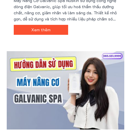
Máy Nâng Cơ Galvanic Spa Nuskin sử dụng công nghệ
dòng điện Galvanic, giúp tối ưu hoá thẩm thấu dưỡng
chất, nâng cơ, giảm nhăn và làm sáng da. Thiết kế nhỏ
gọn, dễ sử dụng và tích hợp nhiều liệu pháp chăm sóc,
máy còn tự điều chỉnh dòng điện an toàn, kết hợp hiệu
Xem thêm
quả với sản phẩm Nuskin để chăm sóc da toàn diện.