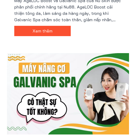
Máy AgeLOC Boost và Galvanic Spa của Nu Skin được
phân phối chính hãng tại Nu88. AgeLOC Boost cải
thiện tông da, làm sáng da hàng ngày, trong khi
Galvanic Spa chăm sóc toàn thân, giảm nếp nhăn,
nâng cơ. Đọc bài viết để tìm sản phẩm thích hợp theo
Xem thêm
nhu cầu chăm sóc da của bạn. Tìm hiểu chi tiết tại
đây!