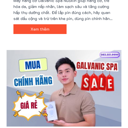
Máy nâng cơ Galvanic Spa NuSkin giúp nâng cơ, trẻ
hóa da, giảm nếp nhăn, làm sạch sâu và tăng cường
hấp thụ dưỡng chất. Để lắp pin đúng cách, hãy quan
sát dấu cộng và trừ trên khe pin, dùng pin chính hãng
và tránh lắp ngược. Tại Nu88, sản phẩm chính hãng có
Xem thêm
giá ưu đãi 5.xxx.000 VND kèm combo quà tặng hấp
dẫn.