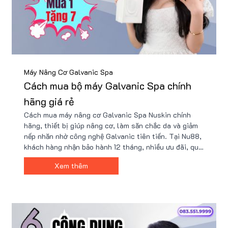
Máy Nâng Cơ Galvanic Spa
Cách mua bộ máy Galvanic Spa chính
hãng giá rẻ
Cách mua máy nâng cơ Galvanic Spa Nuskin chính
hãng, thiết bị giúp nâng cơ, làm săn chắc da và giảm
nếp nhăn nhờ công nghệ Galvanic tiên tiến. Tại Nu88,
khách hàng nhận bảo hành 12 tháng, nhiều ưu đãi, quà
tặng, và cam kết hoàn tiền gấp 10 lần nếu phát hiện
Xem thêm
hàng giả, đảm bảo an tâm và chất lượng.