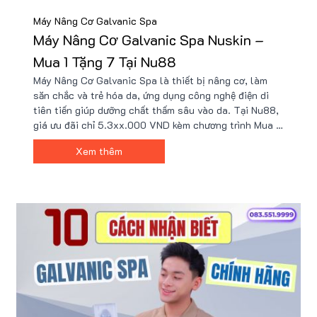
Máy Nâng Cơ Galvanic Spa
Máy Nâng Cơ Galvanic Spa Nuskin –
Mua 1 Tặng 7 Tại Nu88
Máy Nâng Cơ Galvanic Spa là thiết bị nâng cơ, làm
săn chắc và trẻ hóa da, ứng dụng công nghệ điện di
tiên tiến giúp dưỡng chất thấm sâu vào da. Tại Nu88,
giá ưu đãi chỉ 5.3xx.000 VND kèm chương trình Mua 1
Tặng 7, gồm các quà tặng hỗ trợ chăm sóc da và sức
Xem thêm
khỏe. Chọn Nu88 để đảm bảo sản phẩm chính hãng và
dịch vụ uy tín.