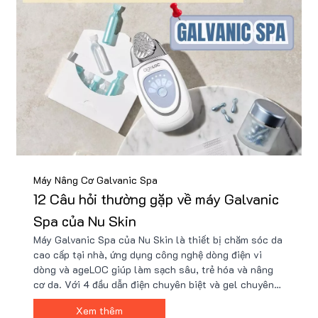
Máy Nâng Cơ Galvanic Spa
12 Câu hỏi thường gặp về máy Galvanic
Spa của Nu Skin
Máy Galvanic Spa của Nu Skin là thiết bị chăm sóc da
cao cấp tại nhà, ứng dụng công nghệ dòng điện vi
dòng và ageLOC giúp làm sạch sâu, trẻ hóa và nâng
cơ da. Với 4 đầu dẫn điện chuyên biệt và gel chuyên
dụng, máy hỗ trợ cải thiện nếp nhăn, làm sáng da, giúp
Xem thêm
làn da săn chắc, rạng rỡ chỉ trong vài phút mỗi ngày.