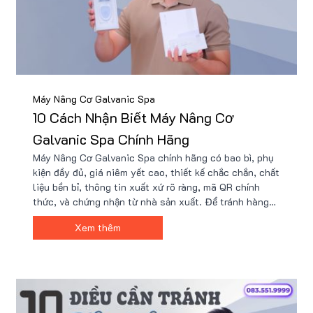
Máy Nâng Cơ Galvanic Spa
10 Cách Nhận Biết Máy Nâng Cơ
Galvanic Spa Chính Hãng
Máy Nâng Cơ Galvanic Spa chính hãng có bao bì, phụ
kiện đầy đủ, giá niêm yết cao, thiết kế chắc chắn, chất
liệu bền bỉ, thông tin xuất xứ rõ ràng, mã QR chính
thức, và chứng nhận từ nhà sản xuất. Để tránh hàng
giả gây hại da, nên mua tại đại lý uy tín như Nu88 với
Xem thêm
các ưu đãi đặc biệt và đảm bảo an toàn.