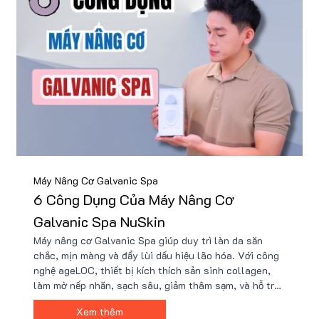
Máy Nâng Cơ Galvanic Spa
6 Công Dụng Của Máy Nâng Cơ
Galvanic Spa NuSkin
Máy nâng cơ Galvanic Spa giúp duy trì làn da săn
chắc, mịn màng và đẩy lùi dấu hiệu lão hóa. Với công
nghệ ageLOC, thiết bị kích thích sản sinh collagen,
làm mờ nếp nhăn, sạch sâu, giảm thâm sạm, và hỗ trợ
tuần hoàn máu cho làn da tươi trẻ. Nu88 hiện có
Xem thêm
chương trình ưu đãi khi mua sản phẩm này, kèm quà