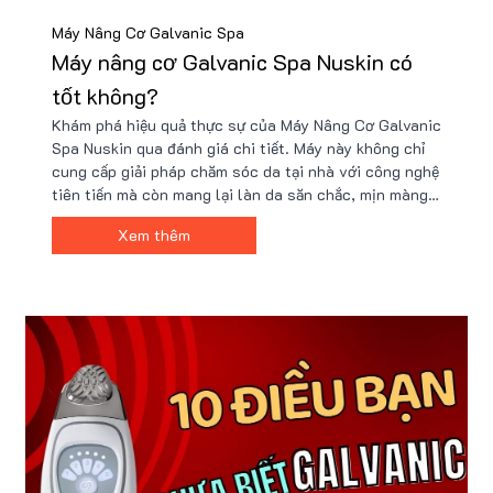
Máy Nâng Cơ Galvanic Spa
Máy nâng cơ Galvanic Spa Nuskin có
tốt không?
Khám phá hiệu quả thực sự của Máy Nâng Cơ Galvanic
Spa Nuskin qua đánh giá chi tiết. Máy này không chỉ
cung cấp giải pháp chăm sóc da tại nhà với công nghệ
tiên tiến mà còn mang lại làn da săn chắc, mịn màng.
Tìm hiểu lý do vì sao Galvanic Spa Nuskin được ưa
Xem thêm
chuộng và nơi mua sản phẩm chính hãng với giá tốt
nhất.