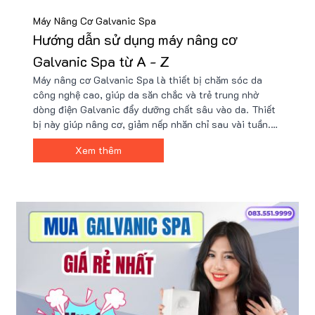
Máy Nâng Cơ Galvanic Spa
Hướng dẫn sử dụng máy nâng cơ
Galvanic Spa từ A - Z
Máy nâng cơ Galvanic Spa là thiết bị chăm sóc da
công nghệ cao, giúp da săn chắc và trẻ trung nhờ
dòng điện Galvanic đẩy dưỡng chất sâu vào da. Thiết
bị này giúp nâng cơ, giảm nếp nhăn chỉ sau vài tuần.
Hãy xem bài viết hướng dẫn sử dụng chi tiết để đạt
Xem thêm
hiệu quả tối ưu khi dùng máy này tại nhà.