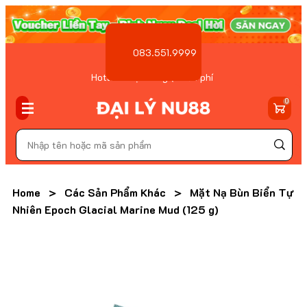
083.551.9999
Hotline Đặt hàng ( Miễn phí
)
0
Home
>
Các Sản Phẩm Khác
>
Mặt Nạ Bùn Biển Tự
Nhiên Epoch Glacial Marine Mud (125 g)