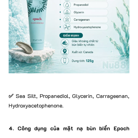
✅
Sea Silt, Propanediol, Glycerin, Carrageenan,
Hydroxyacetophenone.
4. Công dụng của
m
ặt nạ bùn biển Epoch