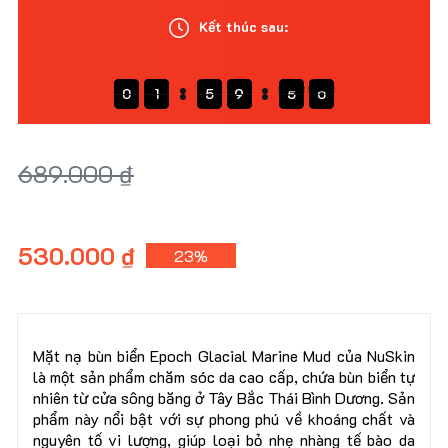
Kết thúc sau:
0
0
1
1
1
5
5
5
9
9
9
4
4
4
8
7
0
1
5
9
4
0
7
8
689.000 ₫
530.000 ₫
23%
Mặt nạ bùn biển Epoch Glacial Marine Mud của NuSkin
là một sản phẩm chăm sóc da cao cấp, chứa bùn biển tự
nhiên từ cửa sông băng ở Tây Bắc Thái Bình Dương. Sản
phẩm này nổi bật với sự phong phú về khoáng chất và
nguyên tố vi lượng, giúp loại bỏ nhẹ nhàng tế bào da