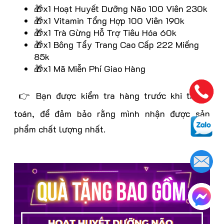
🎁x1 Hoạt Huyết Dưỡng Não 100 Viên 230k
🎁x1 Vitamin Tổng Hợp 100 Viên 190k
🎁x1 Trà Gừng Hỗ Trợ Tiêu Hóa 60k
🎁x1 Bông Tẩy Trang Cao Cấp 222 Miếng
85k
🎁x1 Mã Miễn Phí Giao Hàng
👉 Bạn được kiểm tra hàng trước khi thanh
toán, để đảm bảo rằng mình nhận được sản
phẩm chất lượng nhất.