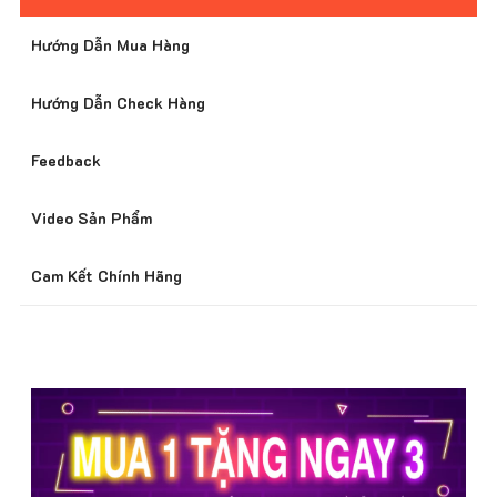
Hướng Dẫn Mua Hàng
Giá Tốt Nhất Thị Trường
Hướng Dẫn Check Hàng
Feedback
Hỗ Trợ Khách Hàng 24/7
Video Sản Phẩm
Cam Kết Chính Hãng
Bảo Mật Thông Tin Khách Hàng
Nhiều Chương Trình Ưu Đãi
Phát Hiện Hàng Giả Đền 300%