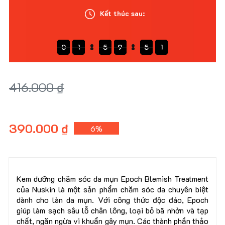
Kết thúc sau:
0
0
1
1
1
5
5
5
9
9
9
4
5
4
9
9
1
0
1
5
9
0
5
1
416.000 ₫
390.000 ₫
6%
Kem dưỡng chăm sóc da mụn Epoch Blemish Treatment
của Nuskin là một sản phẩm chăm sóc da chuyên biệt
dành cho làn da mụn. Với công thức độc đáo, Epoch
giúp làm sạch sâu lỗ chân lông, loại bỏ bã nhờn và tạp
chất, ngăn ngừa vi khuẩn gây mụn. Các thành phần thảo