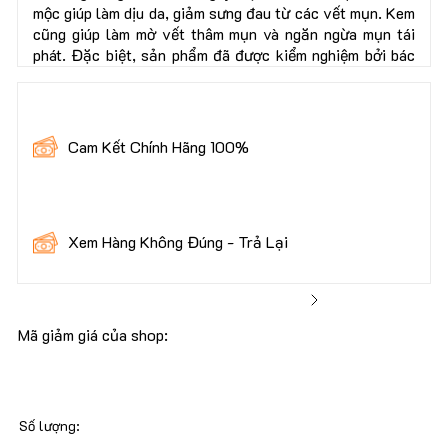
mộc giúp làm dịu da, giảm sưng đau từ các vết mụn. Kem
cũng giúp làm mờ vết thâm mụn và ngăn ngừa mụn tái
phát. Đặc biệt, sản phẩm đã được kiểm nghiệm bởi bác
sĩ da liễu để đảm bảo an toàn cho mọi loại da, kể cả da
nhạy cảm.
Mua 1 Kem chấm mụn Epoch Blemish Treatment -
Cam Kết Chính Hãng 100%
Nhận 3 Quà Tặng Giá Trị Hơn 100.000đ, bao gồm:
🎁x1 Bông Tẩy Trang Cao Cấp 222 Miếng 85k
🎁x1 Kem Đánh Răng P/S 50g
🎁 x1 Mã Miễn Phí Giao Hàng
Xem Hàng Không Đúng - Trả Lại
👉 Bạn được kiểm tra hàng trước khi thanh toán, để
đảm bảo rằng mình nhận được sản phẩm chất lượng
nhất.
Mã giảm giá của shop:
30.000 Khách Hàng Đang Tin Dùng Nu88
Số lượng:
Toàn Bộ Sản Phẩm - Đóng Thuế Đầy Đủ Theo