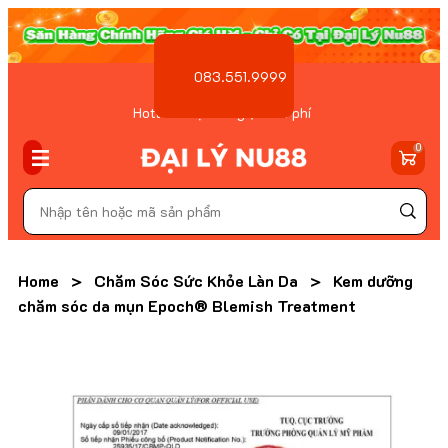
083.551.9999
Hotline Đặt hàng ( Miễn phí
)
0
Home
>
Chăm Sóc Sức Khỏe Làn Da
>
Kem dưỡng
chăm sóc da mụn Epoch® Blemish Treatment