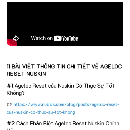
11 BÀI VIẾT THÔNG TIN CHI TIẾT VỀ AGELOC
RESET NUSKIN
#1
Ageloc Reset của Nuskin Có Thực Sự Tốt
Không?
👉
https://www.nu88s.com/blog/posts/ageloc-reset-
cua-nuskin-co-thuc-su-tot-khong
#2
Cách Phân Biệt Ageloc Reset Nuskin Chính