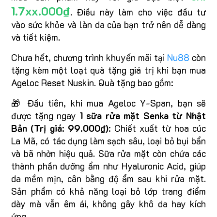
1.7xx.000₫
. Điều này làm cho việc đầu tư
vào sức khỏe và làn da của bạn trở nên dễ dàng
và tiết kiệm.
Chưa hết, chương trình khuyến mãi tại
Nu88
còn
tặng kèm một loạt quà tặng giá trị khi bạn mua
Ageloc Reset Nuskin. Quà tặng bao gồm:
🎁 Đầu tiên, khi mua Ageloc Y-Span, bạn sẽ
được tặng ngay
1 sữa rửa mặt Senka từ Nhật
Bản (Trị giá: 99.000₫)
: Chiết xuất từ hoa cúc
La Mã, có tác dụng làm sạch sâu, loại bỏ bụi bẩn
và bã nhờn hiệu quả. Sữa rửa mặt còn chứa các
thành phần dưỡng ẩm như Hyaluronic Acid, giúp
da mềm mịn, cân bằng độ ẩm sau khi rửa mặt.
Sản phẩm có khả năng loại bỏ lớp trang điểm
dày mà vẫn êm ái, không gây khô da hay kích
ứng.