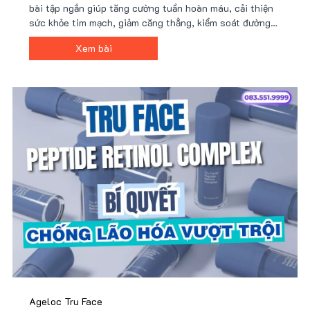
bài tập ngắn giúp tăng cường tuần hoàn máu, cải thiện
sức khỏe tim mạch, giảm căng thẳng, kiểm soát đường
huyết, hỗ trợ giảm cân, tăng cường hệ miễn dịch và
Xem bài
nâng cao năng suất làm việc.
Ageloc Tru Face