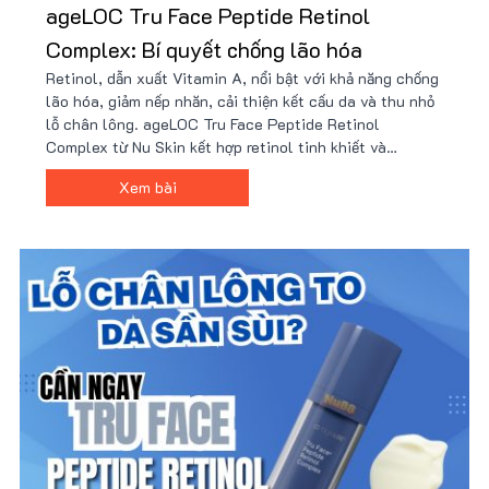
ageLOC Tru Face Peptide Retinol
Complex: Bí quyết chống lão hóa
Retinol, dẫn xuất Vitamin A, nổi bật với khả năng chống
lão hóa, giảm nếp nhăn, cải thiện kết cấu da và thu nhỏ
lỗ chân lông. ageLOC Tru Face Peptide Retinol
Complex từ Nu Skin kết hợp retinol tinh khiết và
peptide tiên tiến, mang lại hiệu quả vượt trội mà không
Xem bài
gây kích ứng. Mua sản phẩm giá tốt kèm nhiều quà tặng.