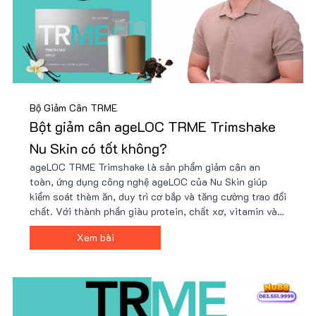
Bộ Giảm Cân TRME
Bột giảm cân ageLOC TRME Trimshake
Nu Skin có tốt không?
ageLOC TRME Trimshake là sản phẩm giảm cân an
toàn, ứng dụng công nghệ ageLOC của Nu Skin giúp
kiểm soát thèm ăn, duy trì cơ bắp và tăng cường trao đổi
chất. Với thành phần giàu protein, chất xơ, vitamin và
khoáng chất, Trimshake hỗ trợ cải thiện vóc dáng hiệu
Xem bài
quả. Mua ngay tại Nu88 để có giá ưu đãi!