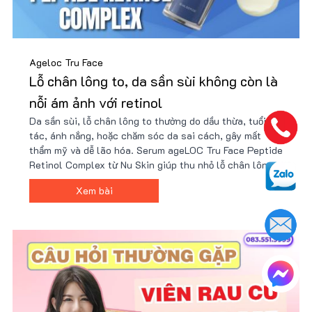
Ageloc Tru Face
Lỗ chân lông to, da sần sùi không còn là
nỗi ám ảnh với retinol
Da sần sùi, lỗ chân lông to thường do dầu thừa, tuổi
tác, ánh nắng, hoặc chăm sóc da sai cách, gây mất
thẩm mỹ và dễ lão hóa. Serum ageLOC Tru Face Peptide
Retinol Complex từ Nu Skin giúp thu nhỏ lỗ chân lông,
cải thiện kết cấu da và tăng độ đàn hồi nhờ công nghệ
Xem bài
peptide và retinol tiên tiến. Nhận ưu đãi từ Nu88 ngay!