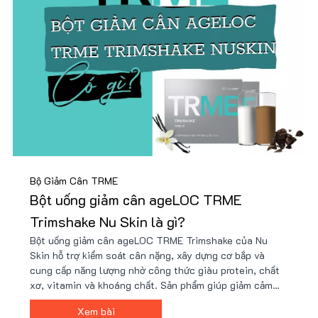
Bộ Giảm Cân TRME
Bột uống giảm cân ageLOC TRME
Trimshake Nu Skin là gì?
Bột uống giảm cân ageLOC TRME Trimshake của Nu
Skin hỗ trợ kiểm soát cân nặng, xây dựng cơ bắp và
cung cấp năng lượng nhờ công thức giàu protein, chất
xơ, vitamin và khoáng chất. Sản phẩm giúp giảm cảm
giác thèm ăn, tăng cường trao đổi chất và phù hợp với
Xem bài
người bận rộn hoặc tập luyện. Giá tốt tại Nu88!