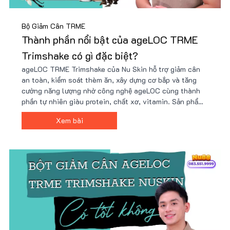
Bộ Giảm Cân TRME
Thành phần nổi bật của ageLOC TRME
Trimshake có gì đặc biệt?
ageLOC TRME Trimshake của Nu Skin hỗ trợ giảm cân
an toàn, kiểm soát thèm ăn, xây dựng cơ bắp và tăng
cường năng lượng nhờ công nghệ ageLOC cùng thành
phần tự nhiên giàu protein, chất xơ, vitamin. Sản phẩm
tiện lợi, dễ sử dụng, phù hợp lối sống bận rộn và mục
Xem bài
tiêu sức khỏe. Giá ưu đãi tại Nu88!