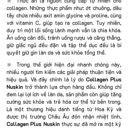
🔆 Thức ăn là nguồn cung cấp tự nhiên cho
collagen. Những thực phẩm như: ớt chuông, dâu
tây chứa nhiều axit amin glycine và proline, cùng
với vitamin C, giúp tạo ra collagen. Tuy nhiên,
duy trì một lối sống lành mạnh vẫn là chìa khóa.
Ăn uống cân đối, tránh uống rượu và căng thẳng,
giữ giấc ngủ đều đặn và tập thể dục đều là bí
quyết giữ gìn làn da và sức khỏe tổng thể.
🔆 Trong thế giới hiện đại nhanh chóng này,
nhiều người tìm kiếm các giải pháp thuận tiện và
hiệu quả. Và đây chính là lý do
Collagen Plus
Nuskin
trở thành lựa chọn hàng đầu. Không chỉ
đem lại lợi ích về làn da, sản phẩm còn giúp tăng
cường sức khỏe và trẻ hóa cơ thể từ bên trong.
Là một thương hiệu danh tiếng từ Hoa Kỳ và
được thị trường Châu Âu đón nhận nhiệt tình,
Collagen Plus Nuskin
thực sự đã mở ra một kỷ