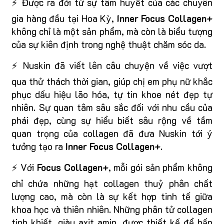
⚡ Đ
ược ra đời từ sự tâm huyết của các chuyên
gia hàng đầu tại Hoa Kỳ,
Inner Focus Collagen+
không chỉ là một sản phẩm, mà còn là biểu tượng
của sự kiên định trong nghệ thuật chăm sóc da.
⚡ Nuskin đã viết lên câu chuyện về việc vượt
qua thử thách thời gian, giúp chị em phụ nữ khắc
phục dấu hiệu lão hóa, tự tin khoe nét đẹp tự
nhiên. Sự quan tâm sâu sắc đối với nhu cầu của
phái đẹp, cùng sự hiểu biết sâu rộng về tầm
quan trọng của collagen đã đưa Nuskin tới ý
tưởng tạo ra
Inner Focus Collagen+
.
⚡ Với
Focus Collagen+
, mỗi gói sản phẩm không
chỉ chứa những hạt collagen thuỷ phân chất
lượng cao, mà còn là sự kết hợp tinh tế giữa
khoa học và thiên nhiên. Những phân tử collagen
tinh khiết, giàu axit amin, được thiết kế để hấp