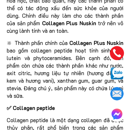
hóa học, chất bảo quản, hay các thành phần có
thể có tác động xấu đến sức khỏe của người
dùng. Chính điều này làm cho các thành phần
của sản phẩm
Collagen Plus Nuskin
trở nên vô
cùng lành tính và an toàn.
🔆 Thành phần chính của
Collagen Plus Nuskin
bao gồm collagen peptide hoạt tính sinh học,
lutein và phytoceramides. Bên cạnh đó, sản
phẩm còn chứa các thành phần khác như nước,
axit citric, hương liệu tự nhiên (hương đào và
kem và hương vani), xanthan gum, guar gum, và
stevia. Đáng chú ý, sản phẩm này có chứa lúa mì
và sữa.
✅ Collagen peptide
Collagen peptide là một dạng collagen đã được
thủy phân, rất phổ biến trong các sản phẩm