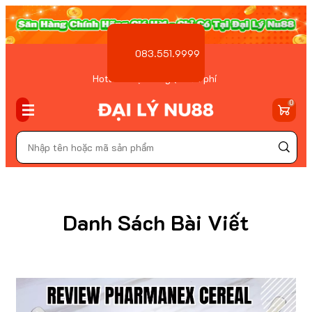
083.551.9999
Hotline Đặt hàng ( Miễn phí
)
0
Danh Sách Bài Viết