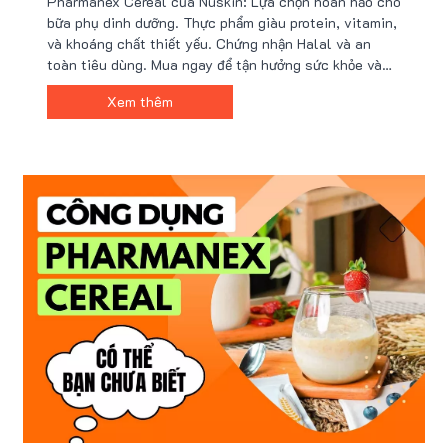
Pharmanex Cereal của Nuskin: Lựa chọn hoàn hảo cho
Dưỡng!
bữa phụ dinh dưỡng. Thực phẩm giàu protein, vitamin,
và khoáng chất thiết yếu. Chứng nhận Halal và an
toàn tiêu dùng. Mua ngay để tận hưởng sức khỏe và
năng lượng!
Xem thêm