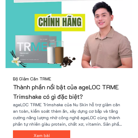
Bộ Giảm Cân TRME
Thành phần nổi bật của ageLOC TRME
Trimshake có gì đặc biệt?
ageLOC TRME Trimshake của Nu Skin hỗ trợ giảm cân
an toàn, kiểm soát thèm ăn, xây dựng cơ bắp và tăng
cường năng lượng nhờ công nghệ ageLOC cùng thành
phần tự nhiên giàu protein, chất xơ, vitamin. Sản phẩm
tiện lợi, dễ sử dụng, phù hợp lối sống bận rộn và mục
Xem bài
tiêu sức khỏe. Giá ưu đãi tại Nu88!