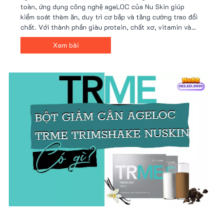
toàn, ứng dụng công nghệ ageLOC của Nu Skin giúp
kiểm soát thèm ăn, duy trì cơ bắp và tăng cường trao đổi
chất. Với thành phần giàu protein, chất xơ, vitamin và
khoáng chất, Trimshake hỗ trợ cải thiện vóc dáng hiệu
Xem bài
quả. Mua ngay tại Nu88 để có giá ưu đãi!