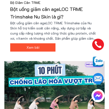
Bộ Giảm Cân TRME
Bột uống giảm cân ageLOC TRME
Trimshake Nu Skin là gì?
Bột uống giảm cân ageLOC TRME Trimshake của Nu
Skin hỗ trợ kiểm soát cân nặng, xây dựng cơ bắp và
cung cấp năng lượng nhờ công thức giàu protein, chất
xơ, vitamin và khoáng chất. Sản phẩm giúp giảm cảm
giác thèm ăn, tăng cường trao đổi chất và phù hợp với
Xem bài
người bận rộn hoặc tập luyện. Giá tốt tại Nu88!