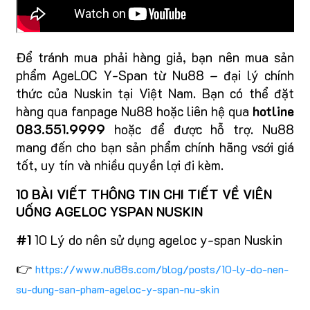
Để tránh mua phải hàng giả, bạn nên mua sản
phẩm AgeLOC Y-Span từ Nu88 – đại lý chính
thức của Nuskin tại Việt Nam. Bạn có thể đặt
hàng qua fanpage Nu88 hoặc liên hệ qua
hotline
083.551.9999
hoặc để được hỗ trợ. Nu88
mang đến cho bạn sản phẩm chính hãng vsới giá
tốt, uy tín và nhiều quyền lợi đi kèm.
10 BÀI VIẾT THÔNG TIN CHI TIẾT VỀ VIÊN
UỐNG AGELOC YSPAN NUSKIN
#1
10 Lý do nên sử dụng ageloc y-span Nuskin
👉
https://www.nu88s.com/blog/posts/10-ly-do-nen-
su-dung-san-pham-ageloc-y-span-nu-skin