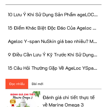
10 Lưu Ý Khi Sử Dụng Sản Phẩm ageLOC
R2 NuSkin
15 Điểm Khác Biệt Độc Đáo Của Ageloc Y-
Span NuSkin
Ageloc Y-span NuSkin giá bao nhiêu? Mua
ở đâu tốt?
9 Điều Cần Lưu Ý Kỹ Trước Khi Sử Dụng
ageloc y-span
15 Câu Hỏi Thường Gặp Về AgeLoc YSpan
NuSkin
Đọc nhiều
Bài mới
Đánh giá chi tiết thực tế
về Marine Omega 3