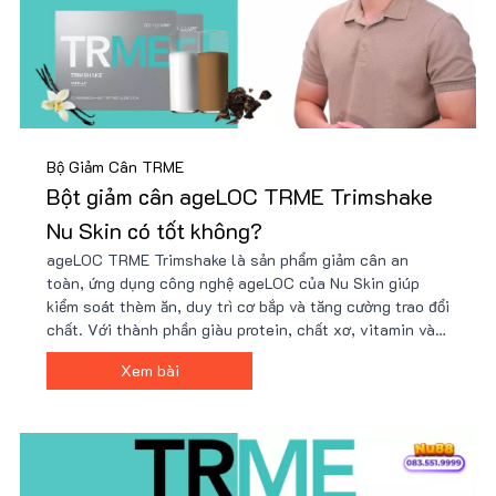
Bộ Giảm Cân TRME
Bột giảm cân ageLOC TRME Trimshake
Nu Skin có tốt không?
ageLOC TRME Trimshake là sản phẩm giảm cân an
toàn, ứng dụng công nghệ ageLOC của Nu Skin giúp
kiểm soát thèm ăn, duy trì cơ bắp và tăng cường trao đổi
chất. Với thành phần giàu protein, chất xơ, vitamin và
khoáng chất, Trimshake hỗ trợ cải thiện vóc dáng hiệu
Xem bài
quả. Mua ngay tại Nu88 để có giá ưu đãi!