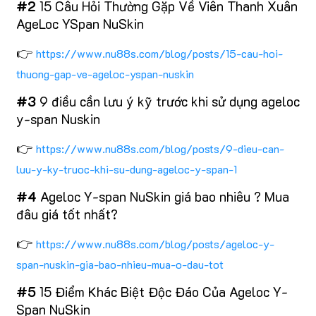
#2
15 Câu Hỏi Thường Gặp Về Viên Thanh Xuân
AgeLoc YSpan NuSkin
👉
https://www.nu88s.com/blog/posts/15-cau-hoi-
thuong-gap-ve-ageloc-yspan-nuskin
#3
9 điều cần lưu ý kỹ trước khi sử dụng ageloc
y-span Nuskin
👉
https://www.nu88s.com/blog/posts/9-dieu-can-
luu-y-ky-truoc-khi-su-dung-ageloc-y-span-1
#4
Ageloc Y-span NuSkin giá bao nhiêu ? Mua
đâu giá tốt nhất?
👉
https://www.nu88s.com/blog/posts/ageloc-y-
span-nuskin-gia-bao-nhieu-mua-o-dau-tot
#5
15 Điểm Khác Biệt Độc Đáo Của Ageloc Y-
Span NuSkin