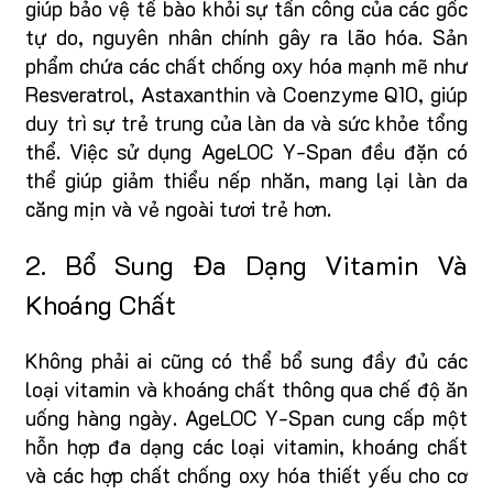
giúp bảo vệ tế bào khỏi sự tấn công của các gốc
tự do, nguyên nhân chính gây ra lão hóa. Sản
phẩm chứa các chất chống oxy hóa mạnh mẽ như
Resveratrol, Astaxanthin và Coenzyme Q10, giúp
duy trì sự trẻ trung của làn da và sức khỏe tổng
thể. Việc sử dụng AgeLOC Y-Span đều đặn có
thể giúp giảm thiểu nếp nhăn, mang lại làn da
căng mịn và vẻ ngoài tươi trẻ hơn.
2. Bổ Sung Đa Dạng Vitamin Và
Khoáng Chất
Không phải ai cũng có thể bổ sung đầy đủ các
loại vitamin và khoáng chất thông qua chế độ ăn
uống hàng ngày. AgeLOC Y-Span cung cấp một
hỗn hợp đa dạng các loại vitamin, khoáng chất
và các hợp chất chống oxy hóa thiết yếu cho cơ