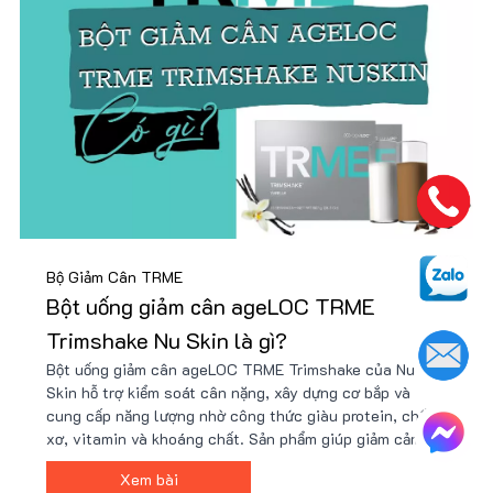
Bộ Giảm Cân TRME
Bột uống giảm cân ageLOC TRME
Trimshake Nu Skin là gì?
Bột uống giảm cân ageLOC TRME Trimshake của Nu
Skin hỗ trợ kiểm soát cân nặng, xây dựng cơ bắp và
cung cấp năng lượng nhờ công thức giàu protein, chất
xơ, vitamin và khoáng chất. Sản phẩm giúp giảm cảm
giác thèm ăn, tăng cường trao đổi chất và phù hợp với
Xem bài
người bận rộn hoặc tập luyện. Giá tốt tại Nu88!