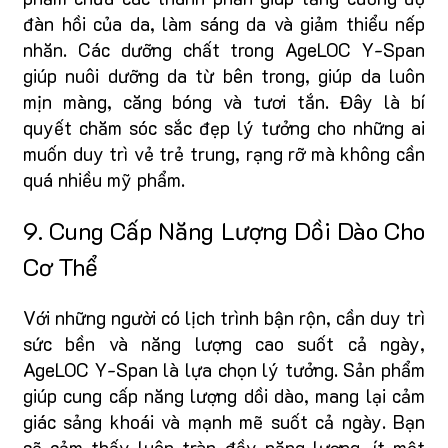
đàn hồi của da, làm sáng da và giảm thiểu nếp
nhăn. Các dưỡng chất trong AgeLOC Y-Span
giúp nuôi dưỡng da từ bên trong, giúp da luôn
mịn màng, căng bóng và tươi tắn. Đây là bí
quyết chăm sóc sắc đẹp lý tưởng cho những ai
muốn duy trì vẻ trẻ trung, rạng rỡ mà không cần
quá nhiều mỹ phẩm.
9. Cung Cấp Năng Lượng Dồi Dào Cho
Cơ Thể
Với những người có lịch trình bận rộn, cần duy trì
sức bền và năng lượng cao suốt cả ngày,
AgeLOC Y-Span là lựa chọn lý tưởng. Sản phẩm
giúp cung cấp năng lượng dồi dào, mang lại cảm
giác sảng khoái và mạnh mẽ suốt cả ngày. Bạn
sẽ cảm thấy luôn tràn đầy năng lượng, ít mệt