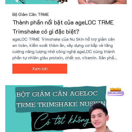
Bộ Giảm Cân TRME
Thành phần nổi bật của ageLOC TRME
Trimshake có gì đặc biệt?
ageLOC TRME Trimshake của Nu Skin hỗ trợ giảm cân
an toàn, kiểm soát thèm ăn, xây dựng cơ bắp và tăng
cường năng lượng nhờ công nghệ ageLOC cùng thành
phần tự nhiên giàu protein, chất xơ, vitamin. Sản phẩm
tiện lợi, dễ sử dụng, phù hợp lối sống bận rộn và mục
Xem bài
tiêu sức khỏe. Giá ưu đãi tại Nu88!