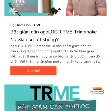
Bộ Giảm Cân TRME
Bột giảm cân ageLOC TRME Trimshake
Nu Skin có tốt không?
ageLOC TRME Trimshake là sản phẩm giảm cân an
toàn, ứng dụng công nghệ ageLOC của Nu Skin giúp
kiểm soát thèm ăn, duy trì cơ bắp và tăng cường trao đổi
chất. Với thành phần giàu protein, chất xơ, vitamin và
khoáng chất, Trimshake hỗ trợ cải thiện vóc dáng hiệu
Xem bài
quả. Mua ngay tại Nu88 để có giá ưu đãi!