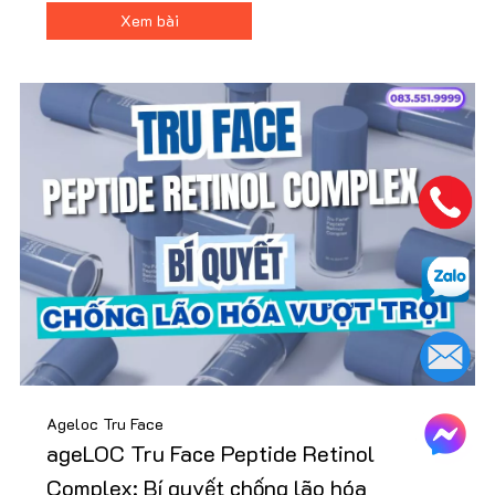
huyết, hỗ trợ giảm cân, tăng cường hệ miễn dịch và
Xem bài
nâng cao năng suất làm việc.
Ageloc Tru Face
ageLOC Tru Face Peptide Retinol
Complex: Bí quyết chống lão hóa