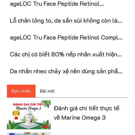
ageLOC Tru Face Peptide Retinol
Complex: Bí quyết chống lão hóa
Lỗ chân lông to, da sần sùi không còn là
nỗi ám ảnh với retinol
ageLOC Tru Face Peptide Retinol Complex
Nuskin là gì?
Các chị có biết 80% nếp nhăn xuất hiện
do thiếu ẩm?
Da nhăn nheo chảy xệ nên dùng sản phẩm
gì?
Đọc nhiều
Bài mới
Đánh giá chi tiết thực tế
về Marine Omega 3