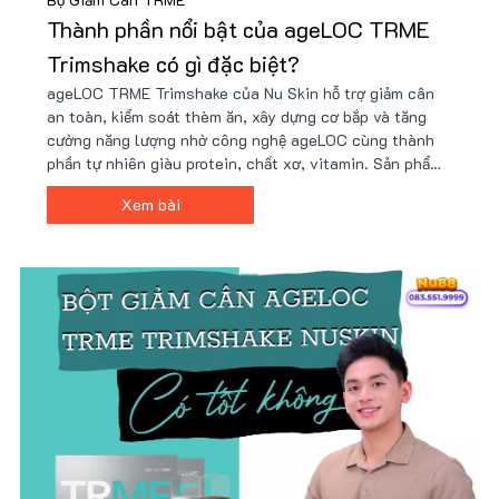
Thành phần nổi bật của ageLOC TRME
Trimshake có gì đặc biệt?
ageLOC TRME Trimshake của Nu Skin hỗ trợ giảm cân
an toàn, kiểm soát thèm ăn, xây dựng cơ bắp và tăng
cường năng lượng nhờ công nghệ ageLOC cùng thành
phần tự nhiên giàu protein, chất xơ, vitamin. Sản phẩm
tiện lợi, dễ sử dụng, phù hợp lối sống bận rộn và mục
Xem bài
tiêu sức khỏe. Giá ưu đãi tại Nu88!