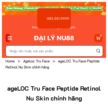
083.551.9999
Hotline Đặt hàng ( Miễn phí
)
0
Home
>
Ageloc Tru Face
>
ageLOC Tru Face Peptide
Retinol Nu Skin chính hãng
ageLOC Tru Face Peptide Retinol
Nu Skin chính hãng