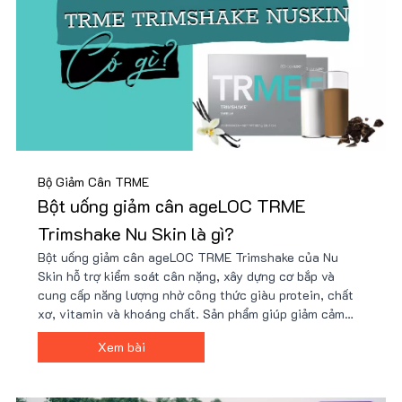
Bộ Giảm Cân TRME
Bột uống giảm cân ageLOC TRME
Trimshake Nu Skin là gì?
Bột uống giảm cân ageLOC TRME Trimshake của Nu
Skin hỗ trợ kiểm soát cân nặng, xây dựng cơ bắp và
cung cấp năng lượng nhờ công thức giàu protein, chất
xơ, vitamin và khoáng chất. Sản phẩm giúp giảm cảm
giác thèm ăn, tăng cường trao đổi chất và phù hợp với
Xem bài
người bận rộn hoặc tập luyện. Giá tốt tại Nu88!