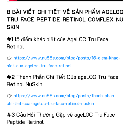
8 BÀI VIẾT CHI TIẾT VỀ SẢN PHẨM AGELOC
TRU FACE PEPTIDE RETINOL COMFLEX NU
SKIN
#1
15 điểm khác biệt của AgeLOC Tru Face
Retinol
👉
https://www.nu88s.com/blog/posts/15-diem-khac-
biet-cua-ageloc-tru-face-retinol
#2
Thành Phần Chi Tiết Của ageLOC Tru Face
Retinol NuSkin
👉
https://www.nu88s.com/blog/posts/thanh-phan-
chi-tiet-cua-ageloc-tru-face-retinol-nuskin
#3
Câu Hỏi Thường Gặp về ageLOC Tru Face
Peptide Retinol