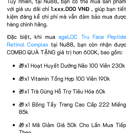
Tuy nhiên, tại Nu88, bạn có thể mua sản phẩm
với giá ưu đãi chỉ
1.xxx.000 VNĐ
, giúp bạn tiết
kiệm đáng kể chi phí mà vẫn đảm bảo mua được
hàng chính hãng.
Đặc biệt, khi mua
ageLOC Tru Face Peptide
Retinol Complex
tại Nu88, bạn còn nhận được
COMBO QUÀ TẶNG giá trị hơn 600K, bao gồm:
🎁x1 Hoạt Huyết Dưỡng Não 100 Viên 230k
🎁x1 Vitamin Tổng Hợp 100 Viên 190k
🎁x1 Trà Gừng Hỗ Trợ Tiêu Hóa 60k
🎁x1 Bông Tẩy Trang Cao Cấp 222 Miếng
85k
🎁x1 Mã Giảm Giá 50k Cho Lần Mua Tiếp
Theo