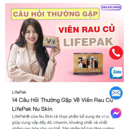
LifePak
14 Câu Hỏi Thường Gặp Về Viên Rau Củ
LifePak Nu Skin
LifePak® của Nu Skin là thực phẩm bổ sung đa vi chất
giúp cung cấp đầy đủ vitamin, khoáng chất và chất
chống oxy hóa cho cơ thể. Sản phẩm hỗ trợ tăng cường