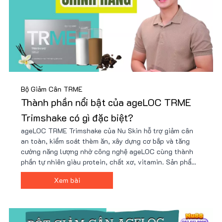
Bộ Giảm Cân TRME
Thành phần nổi bật của ageLOC TRME
Trimshake có gì đặc biệt?
ageLOC TRME Trimshake của Nu Skin hỗ trợ giảm cân
an toàn, kiểm soát thèm ăn, xây dựng cơ bắp và tăng
cường năng lượng nhờ công nghệ ageLOC cùng thành
phần tự nhiên giàu protein, chất xơ, vitamin. Sản phẩm
tiện lợi, dễ sử dụng, phù hợp lối sống bận rộn và mục
Xem bài
tiêu sức khỏe. Giá ưu đãi tại Nu88!