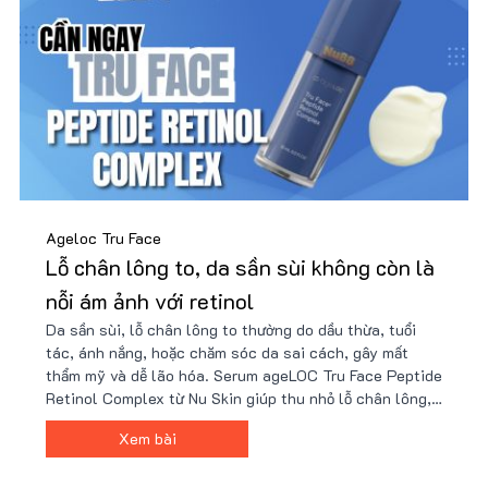
Ageloc Tru Face
Lỗ chân lông to, da sần sùi không còn là
nỗi ám ảnh với retinol
Da sần sùi, lỗ chân lông to thường do dầu thừa, tuổi
tác, ánh nắng, hoặc chăm sóc da sai cách, gây mất
thẩm mỹ và dễ lão hóa. Serum ageLOC Tru Face Peptide
Retinol Complex từ Nu Skin giúp thu nhỏ lỗ chân lông,
cải thiện kết cấu da và tăng độ đàn hồi nhờ công nghệ
Xem bài
peptide và retinol tiên tiến. Nhận ưu đãi từ Nu88 ngay!