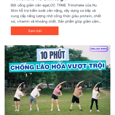
Bột uống giảm cân ageLOC TRME Trimshake của Nu
Skin hỗ trợ kiểm soát cân nặng, xây dựng cơ bắp và
cung cấp năng lượng nhờ công thức giàu protein, chất
xơ, vitamin và khoáng chất. Sản phẩm giúp giảm cảm
giác thèm ăn, tăng cường trao đổi chất và phù hợp với
Xem bài
người bận rộn hoặc tập luyện. Giá tốt tại Nu88!