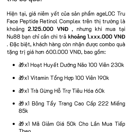
Hiện tại, giá niêm yết của sản phẩm ageLOC Tru
Face Peptide Retinol Complex trên thị trường là
khoảng
2.125.000 VNĐ
, nhưng khi mua tại
Nu88 bạn chỉ cần chi trả
khoảng 1.xxx.000 VNĐ
. Đặc biệt, khách hàng còn nhận được combo quà
tặng trị giá hơn 600.000 VNĐ, bao gồm:
🎁x1 Hoạt Huyết Dưỡng Não 100 Viên 230k
🎁x1 Vitamin Tổng Hợp 100 Viên 190k
🎁x1 Trà Gừng Hỗ Trợ Tiêu Hóa 60k
🎁x1 Bông Tẩy Trang Cao Cấp 222 Miếng
85k
🎁x1 Mã Giảm Giá 50k Cho Lần Mua Tiếp
Theo