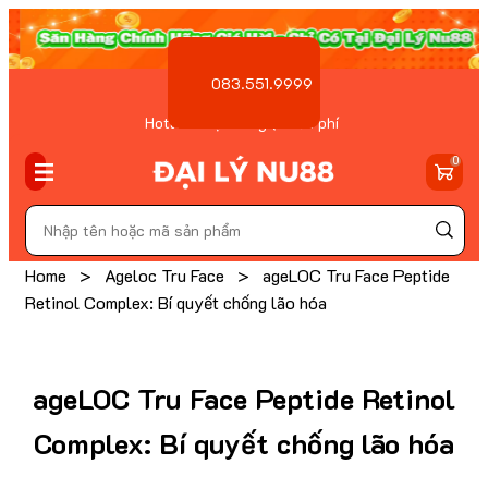
083.551.9999
Hotline Đặt hàng ( Miễn phí
)
0
Home
>
Ageloc Tru Face
>
ageLOC Tru Face Peptide
Retinol Complex: Bí quyết chống lão hóa
ageLOC Tru Face Peptide Retinol
Complex: Bí quyết chống lão hóa