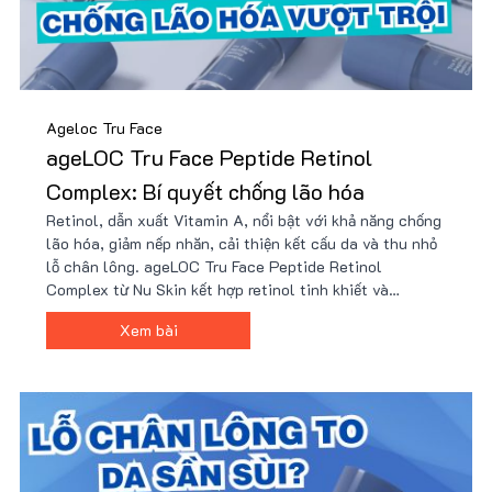
Ageloc Tru Face
ageLOC Tru Face Peptide Retinol
Complex: Bí quyết chống lão hóa
Retinol, dẫn xuất Vitamin A, nổi bật với khả năng chống
lão hóa, giảm nếp nhăn, cải thiện kết cấu da và thu nhỏ
lỗ chân lông. ageLOC Tru Face Peptide Retinol
Complex từ Nu Skin kết hợp retinol tinh khiết và
peptide tiên tiến, mang lại hiệu quả vượt trội mà không
Xem bài
gây kích ứng. Mua sản phẩm giá tốt kèm nhiều quà tặng.