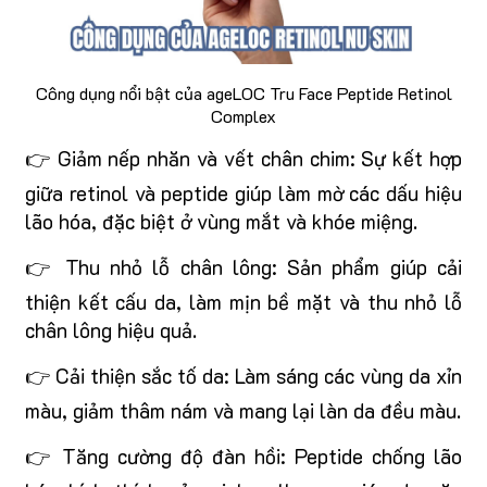
Công dụng nổi bật của ageLOC Tru Face Peptide Retinol
Complex
👉 Giảm nếp nhăn và vết chân chim: Sự kết hợp
giữa retinol và peptide giúp làm mờ các dấu hiệu
lão hóa, đặc biệt ở vùng mắt và khóe miệng.
👉 Thu nhỏ lỗ chân lông: Sản phẩm giúp cải
thiện kết cấu da, làm mịn bề mặt và thu nhỏ lỗ
chân lông hiệu quả.
👉 Cải thiện sắc tố da: Làm sáng các vùng da xỉn
màu, giảm thâm nám và mang lại làn da đều màu.
👉 Tăng cường độ đàn hồi: Peptide chống lão