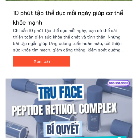
10 phút tập thể dục mỗi ngày giúp cơ thể
khỏe mạnh
Chỉ cần 10 phút tập thể dục mỗi ngày, bạn có thể cải
thiện toàn diện sức khỏe thể chất và tinh thần. Những
bài tập ngắn giúp tăng cường tuần hoàn máu, cải thiện
sức khỏe tim mạch, giảm căng thẳng, kiểm soát đường
huyết, hỗ trợ giảm cân, tăng cường hệ miễn dịch và
Xem bài
nâng cao năng suất làm việc.