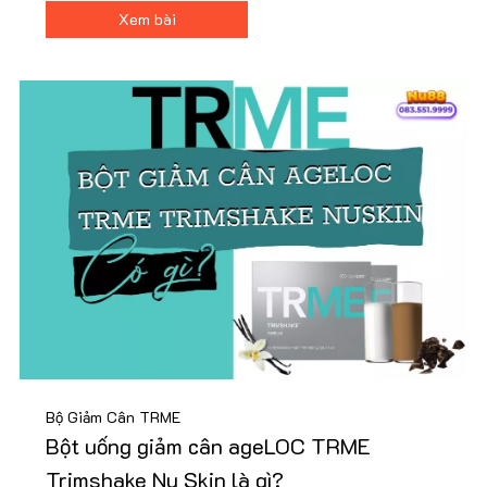
khoáng chất, Trimshake hỗ trợ cải thiện vóc dáng hiệu
Xem bài
quả. Mua ngay tại Nu88 để có giá ưu đãi!
Bộ Giảm Cân TRME
Bột uống giảm cân ageLOC TRME
Trimshake Nu Skin là gì?