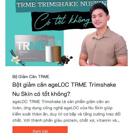
Bộ Giảm Cân TRME
Bột giảm cân ageLOC TRME Trimshake
Nu Skin có tốt không?
ageLOC TRME Trimshake là sản phẩm giảm cân an
toàn, ứng dụng công nghệ ageLOC của Nu Skin giúp
kiểm soát thèm ăn, duy trì cơ bắp và tăng cường trao đổi
chất. Với thành phần giàu protein, chất xơ, vitamin và
khoáng chất, Trimshake hỗ trợ cải thiện vóc dáng hiệu
Xem bài
quả. Mua ngay tại Nu88 để có giá ưu đãi!