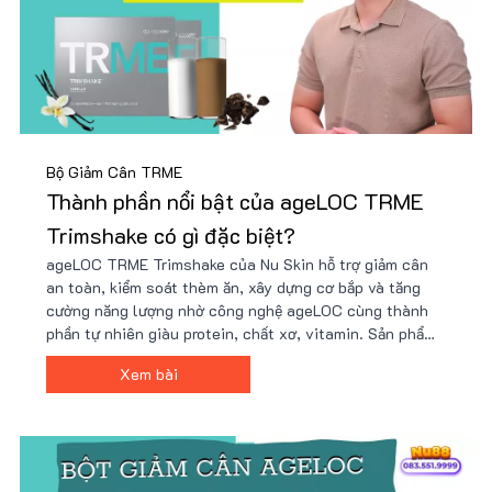
Bộ Giảm Cân TRME
Thành phần nổi bật của ageLOC TRME
Trimshake có gì đặc biệt?
ageLOC TRME Trimshake của Nu Skin hỗ trợ giảm cân
an toàn, kiểm soát thèm ăn, xây dựng cơ bắp và tăng
cường năng lượng nhờ công nghệ ageLOC cùng thành
phần tự nhiên giàu protein, chất xơ, vitamin. Sản phẩm
tiện lợi, dễ sử dụng, phù hợp lối sống bận rộn và mục
Xem bài
tiêu sức khỏe. Giá ưu đãi tại Nu88!