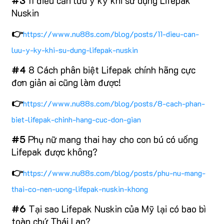
#3
11 điều cần lưu ý kỹ khi sử dụng Lifepak
Nuskin
👉
https://www.nu88s.com/blog/posts/11-dieu-can-
luu-y-ky-khi-su-dung-lifepak-nuskin
#4
8 Cách phân biệt Lifepak chính hãng cực
đơn giản ai cũng làm được!
👉
https://www.nu88s.com/blog/posts/8-cach-phan-
biet-lifepak-chinh-hang-cuc-don-gian
#5
Phụ nữ mang thai hay cho con bú có uống
Lifepak được không?
👉
https://www.nu88s.com/blog/posts/phu-nu-mang-
thai-co-nen-uong-lifepak-nuskin-khong
#6
Tại sao Lifepak Nuskin của Mỹ lại có bao bì
toàn chứ Thái Lan?