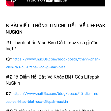
8 BÀI VIẾT THÔNG TIN CHI TIẾT VỀ LIFEPAK
NUSKIN
#1
Thành phần Viên Rau Củ Lifepak có gì đặc
biệt?
👉
https://www.nu88s.com/blog/posts/thanh-phan-
vien-rau-cu-lifepak-co-gi-dac-biet
#2
15 Điểm Nổi Bật Và Khác Biệt Của Lifepak
NuSkin
👉
https://www.nu88s.com/blog/posts/15-diem-noi-
bat-va-khac-biet-cua-lifepak-nuskin