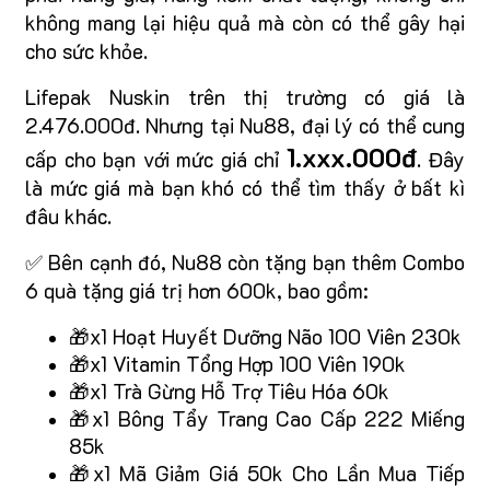
không mang lại hiệu quả mà còn có thể gây hại
cho sức khỏe.
Lifepak Nuskin trên thị trường có giá là
2.476.000đ. Nhưng tại Nu88, đại lý có thể cung
1.xxx.000đ
cấp cho bạn với mức giá chỉ
. Đây
là mức giá mà bạn khó có thể tìm thấy ở bất kì
đâu khác.
✅ Bên cạnh đó, Nu88 còn tặng bạn thêm Combo
6 quà tặng giá trị hơn 600k, bao gồm:
🎁x1 Hoạt Huyết Dưỡng Não 100 Viên 230k
🎁x1 Vitamin Tổng Hợp 100 Viên 190k
🎁x1 Trà Gừng Hỗ Trợ Tiêu Hóa 60k
🎁x1 Bông Tẩy Trang Cao Cấp 222 Miếng
85k
🎁x1 Mã Giảm Giá 50k Cho Lần Mua Tiếp