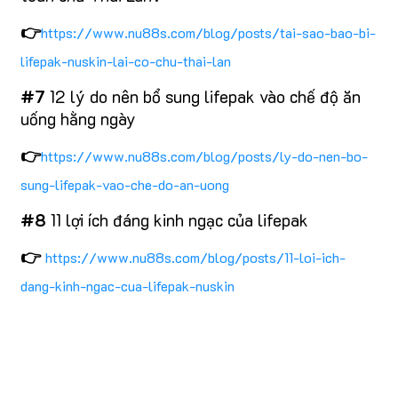
👉
https://www.nu88s.com/blog/posts/tai-sao-bao-bi-
lifepak-nuskin-lai-co-chu-thai-lan
#7
12 lý do nên bổ sung lifepak vào chế độ ăn
uống hằng ngày
👉
https://www.nu88s.com/blog/posts/ly-do-nen-bo-
sung-lifepak-vao-che-do-an-uong
#8
11 lợi ích đáng kinh ngạc của lifepak
👉
https://www.nu88s.com/blog/posts/11-loi-ich-
dang-kinh-ngac-cua-lifepak-nuskin