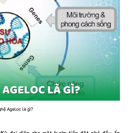
hệ Ageloc là gì?
 Kỳ
đại diện cho một bước tiến đột phá đầy ấn