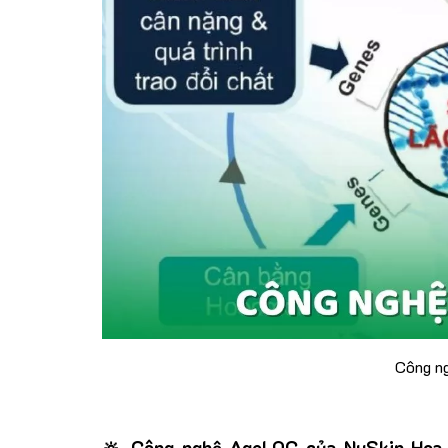
Công ng
🔆 Công nghệ AgeLOC của NuSkin Hoa