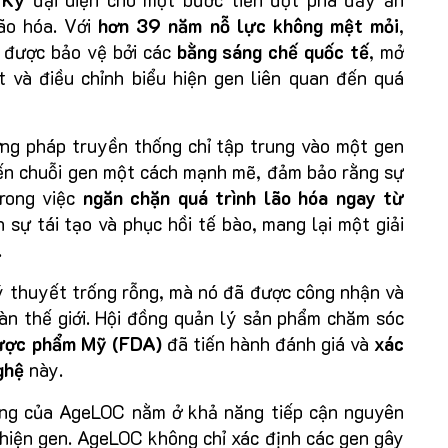
lão hóa. Với
hơn 39 năm nỗ lực không mệt mỏi
,
được bảo vệ bởi các
bằng sáng chế quốc tế
, mở
t và điều chỉnh biểu hiện gen liên quan đến quá
ơng pháp truyền thống chỉ tập trung vào một gen
ến chuỗi gen một cách mạnh mẽ, đảm bảo rằng sự
trong việc
ngăn chặn quá trình lão hóa ngay từ
h sự tái tạo và phục hồi tế bào, mang lại một giải
.
lý thuyết trống rỗng, mà nó đã được công nhận và
oàn thế giới. Hội đồng quản lý sản phẩm chăm sóc
Dược phẩm Mỹ (FDA)
đã tiến hành đánh giá và
xác
nghệ
này.
ông của AgeLOC nằm ở khả năng tiếp cận nguyên
 hiện gen. AgeLOC không chỉ xác định các gen gây