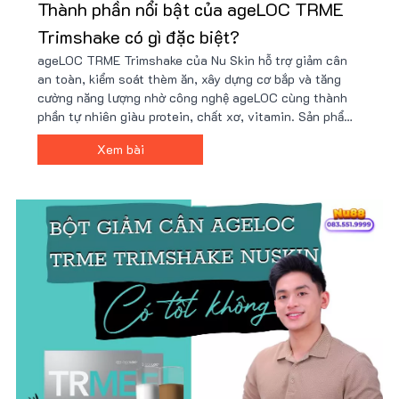
Thành phần nổi bật của ageLOC TRME
Trimshake có gì đặc biệt?
ageLOC TRME Trimshake của Nu Skin hỗ trợ giảm cân
an toàn, kiểm soát thèm ăn, xây dựng cơ bắp và tăng
cường năng lượng nhờ công nghệ ageLOC cùng thành
phần tự nhiên giàu protein, chất xơ, vitamin. Sản phẩm
tiện lợi, dễ sử dụng, phù hợp lối sống bận rộn và mục
Xem bài
tiêu sức khỏe. Giá ưu đãi tại Nu88!