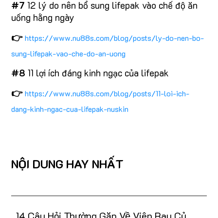
#7
12 lý do nên bổ sung lifepak vào chế độ ăn
uống hằng ngày
👉
https://www.nu88s.com/blog/posts/ly-do-nen-bo-
sung-lifepak-vao-che-do-an-uong
#8
11 lợi ích đáng kinh ngạc của lifepak
👉
https://www.nu88s.com/blog/posts/11-loi-ich-
dang-kinh-ngac-cua-lifepak-nuskin
NỘI DUNG HAY NHẤT
14 Câu Hỏi Thường Gặp Về Viên Rau Củ