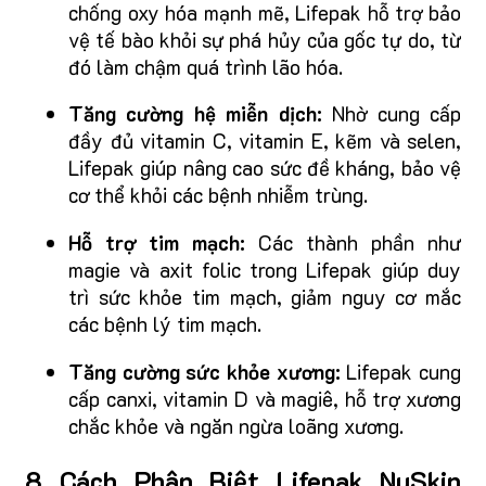
chống oxy hóa mạnh mẽ, Lifepak hỗ trợ bảo
vệ tế bào khỏi sự phá hủy của gốc tự do, từ
đó làm chậm quá trình lão hóa.
Tăng cường hệ miễn dịch:
Nhờ cung cấp
đầy đủ vitamin C, vitamin E, kẽm và selen,
Lifepak giúp nâng cao sức đề kháng, bảo vệ
cơ thể khỏi các bệnh nhiễm trùng.
Hỗ trợ tim mạch:
Các thành phần như
magie và axit folic trong Lifepak giúp duy
trì sức khỏe tim mạch, giảm nguy cơ mắc
các bệnh lý tim mạch.
Tăng cường sức khỏe xương:
Lifepak cung
cấp canxi, vitamin D và magiê, hỗ trợ xương
chắc khỏe và ngăn ngừa loãng xương.
8 Cách Phân Biệt Lifepak NuSkin