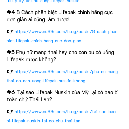
luu-y-ky-khi-su-dung-lifepak-nuskin
#4
8 Cách phân biệt Lifepak chính hãng cực
đơn giản ai cũng làm được!
👉
https://www.nu88s.com/blog/posts/8-cach-phan-
biet-lifepak-chinh-hang-cuc-don-gian
#5
Phụ nữ mang thai hay cho con bú có uống
Lifepak được không?
👉
https://www.nu88s.com/blog/posts/phu-nu-mang-
thai-co-nen-uong-lifepak-nuskin-khong
#6
Tại sao Lifepak Nuskin của Mỹ lại có bao bì
toàn chứ Thái Lan?
👉
https://www.nu88s.com/blog/posts/tai-sao-bao-
bi-lifepak-nuskin-lai-co-chu-thai-lan