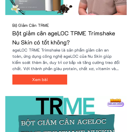
Bộ Giảm Cân TRME
Bột giảm cân ageLOC TRME Trimshake
Nu Skin có tốt không?
ageLOC TRME Trimshake là sản phẩm giảm cân an
toàn, ứng dụng công nghệ ageLOC của Nu Skin giúp
kiểm soát thèm ăn, duy trì cơ bắp và tăng cường trao đổi
chất. Với thành phần giàu protein, chất xơ, vitamin và
khoáng chất, Trimshake hỗ trợ cải thiện vóc dáng hiệu
Xem bài
quả. Mua ngay tại Nu88 để có giá ưu đãi!