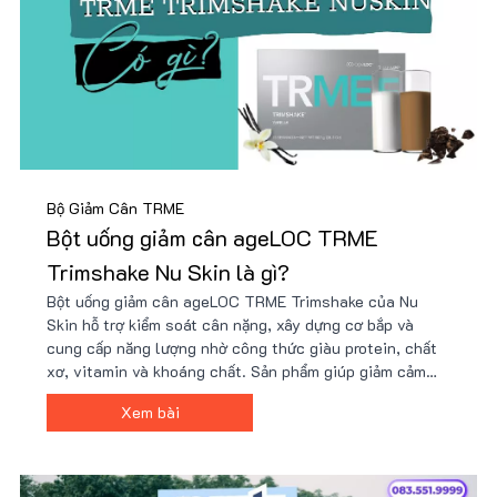
Bộ Giảm Cân TRME
Bột uống giảm cân ageLOC TRME
Trimshake Nu Skin là gì?
Bột uống giảm cân ageLOC TRME Trimshake của Nu
Skin hỗ trợ kiểm soát cân nặng, xây dựng cơ bắp và
cung cấp năng lượng nhờ công thức giàu protein, chất
xơ, vitamin và khoáng chất. Sản phẩm giúp giảm cảm
giác thèm ăn, tăng cường trao đổi chất và phù hợp với
Xem bài
người bận rộn hoặc tập luyện. Giá tốt tại Nu88!