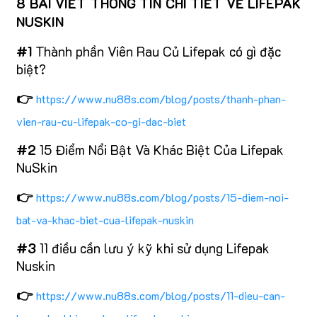
8 BÀI VIẾT THÔNG TIN CHI TIẾT VỀ LIFEPAK
NUSKIN
#1
Thành phần Viên Rau Củ Lifepak có gì đặc
biệt?
👉
https://www.nu88s.com/blog/posts/thanh-phan-
vien-rau-cu-lifepak-co-gi-dac-biet
#2
15 Điểm Nổi Bật Và Khác Biệt Của Lifepak
NuSkin
👉
https://www.nu88s.com/blog/posts/15-diem-noi-
bat-va-khac-biet-cua-lifepak-nuskin
#3
11 điều cần lưu ý kỹ khi sử dụng Lifepak
Nuskin
👉
https://www.nu88s.com/blog/posts/11-dieu-can-