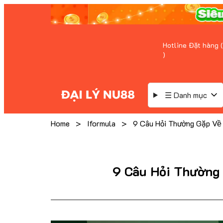
Hotline Đặt hàng (
)
☰ Danh mục
Home
>
Iformula
>
9 Câu Hỏi Thường Gặp Ve
9 Câu Hỏi Thường