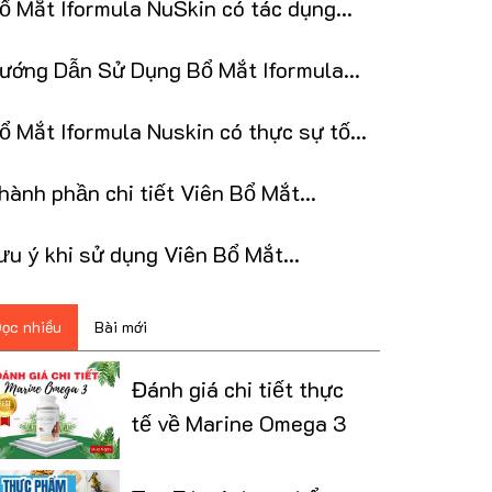
ổ Mắt Iformula NuSkin có tác dụng
hụ nào không?
ướng Dẫn Sử Dụng Bổ Mắt Iformula
uskin
ổ Mắt Iformula Nuskin có thực sự tốt
hông?
ành phần chi tiết Viên Bổ Mắt
formula Nuskin
̛u ý khi sử dụng Viên Bổ Mắt
formula Nuskin
ọc nhiều
Bài mới
Đánh giá chi tiết thực
tế về Marine Omega 3