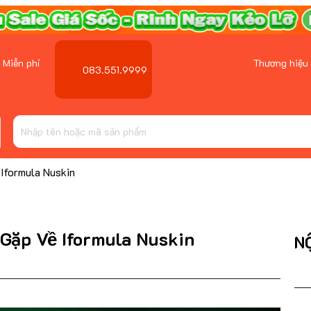
 Miễn phí
Thương hiệu
083.551.9999
̂̀ Iformula Nuskin
 Gặp Về Iformula Nuskin
N