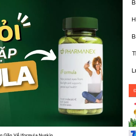
B
p
H
N
B
k
Th
I
Lu
I
Đ
g Gặp Về Iformula Nuskin