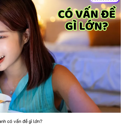
nh có vấn đề gì lớn?