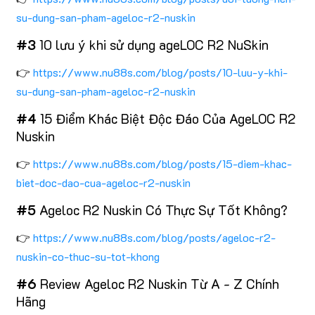
su-dung-san-pham-ageloc-r2-nuskin
#3
10 lưu ý khi sử dụng ageLOC R2 NuSkin
👉
https://www.nu88s.com/blog/posts/10-luu-y-khi-
su-dung-san-pham-ageloc-r2-nuskin
#4
15 Điểm Khác Biệt Độc Đáo Của AgeLOC R2
Nuskin
👉
https://www.nu88s.com/blog/posts/15-diem-khac-
biet-doc-dao-cua-ageloc-r2-nuskin
#5
Ageloc R2 Nuskin Có Thực Sự Tốt Không?
👉
https://www.nu88s.com/blog/posts/ageloc-r2-
nuskin-co-thuc-su-tot-khong
#6
Review Ageloc R2 Nuskin Từ A - Z Chính
Hãng