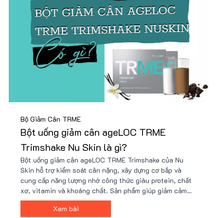
Bộ Giảm Cân TRME
Bột uống giảm cân ageLOC TRME
Trimshake Nu Skin là gì?
Bột uống giảm cân ageLOC TRME Trimshake của Nu
Skin hỗ trợ kiểm soát cân nặng, xây dựng cơ bắp và
cung cấp năng lượng nhờ công thức giàu protein, chất
xơ, vitamin và khoáng chất. Sản phẩm giúp giảm cảm
giác thèm ăn, tăng cường trao đổi chất và phù hợp với
Xem bài
người bận rộn hoặc tập luyện. Giá tốt tại Nu88!