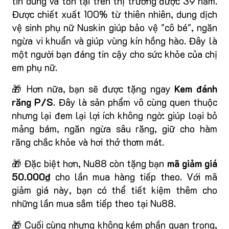
tin dùng và tồn tại trên thị trường được 39 năm.
Được chiết xuất 100% từ thiên nhiên, dung dịch
vệ sinh phụ nữ Nuskin giúp bảo vệ "cô bé", ngăn
ngừa vi khuẩn và giúp vùng kín hồng hào. Đây là
một người bạn đáng tin cậy cho sức khỏe của chị
em phụ nữ.
🎁 Hơn nữa, bạn sẽ được tặng ngay
Kem đánh
răng P/S
. Đây là sản phẩm vô cùng quen thuộc
nhưng lại đem lại lợi ích không ngờ: giúp loại bỏ
mảng bám, ngăn ngừa sâu răng, giữ cho hàm
răng chắc khỏe và hơi thở thơm mát.
🎁 Đặc biệt hơn, Nu88 còn tặng bạn
mã giảm giá
50.000₫
cho lần mua hàng tiếp theo. Với mã
giảm giá này, bạn có thể tiết kiệm thêm cho
những lần mua sắm tiếp theo tại Nu88.
🎁 Cuối cùng nhưng không kém phần quan trọng,