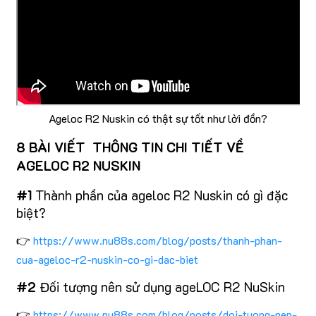
Ageloc R2 Nuskin có thật sự tốt như lời đồn?
8 BÀI VIẾT THÔNG TIN CHI TIẾT VỀ
AGELOC R2 NUSKIN
#1
Thành phần của ageloc R2 Nuskin có gì đặc
biệt?
👉
https://www.nu88s.com/blog/posts/thanh-phan-
cua-ageloc-r2-nuskin-co-gi-dac-biet
#2
Đối tượng nên sử dụng ageLOC R2 NuSkin
👉
https://www.nu88s.com/blog/posts/doi-tuong-nen-