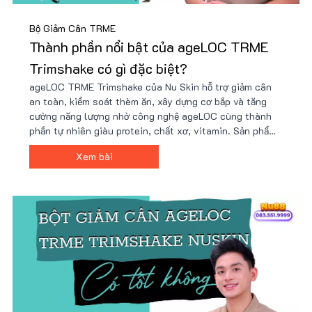
Bộ Giảm Cân TRME
Thành phần nổi bật của ageLOC TRME
Trimshake có gì đặc biệt?
ageLOC TRME Trimshake của Nu Skin hỗ trợ giảm cân
an toàn, kiểm soát thèm ăn, xây dựng cơ bắp và tăng
cường năng lượng nhờ công nghệ ageLOC cùng thành
phần tự nhiên giàu protein, chất xơ, vitamin. Sản phẩm
tiện lợi, dễ sử dụng, phù hợp lối sống bận rộn và mục
Xem bài
tiêu sức khỏe. Giá ưu đãi tại Nu88!