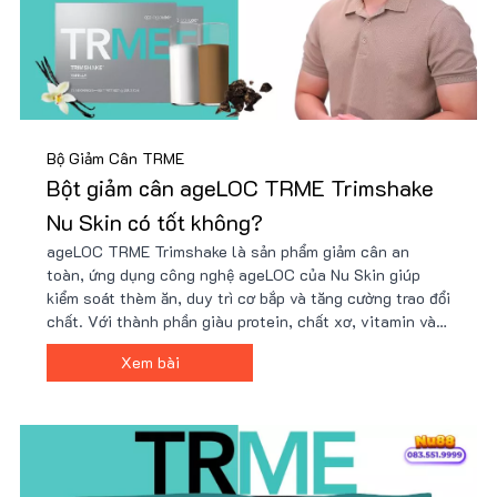
Bộ Giảm Cân TRME
Bột giảm cân ageLOC TRME Trimshake
Nu Skin có tốt không?
ageLOC TRME Trimshake là sản phẩm giảm cân an
toàn, ứng dụng công nghệ ageLOC của Nu Skin giúp
kiểm soát thèm ăn, duy trì cơ bắp và tăng cường trao đổi
chất. Với thành phần giàu protein, chất xơ, vitamin và
khoáng chất, Trimshake hỗ trợ cải thiện vóc dáng hiệu
Xem bài
quả. Mua ngay tại Nu88 để có giá ưu đãi!