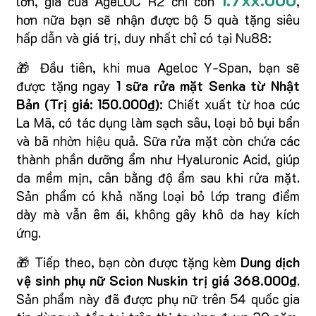
lớn, giá của AgeLOC R2 chỉ còn
,
hơn nữa bạn sẽ nhận được bộ 5 quà tặng siêu
hấp dẫn và giá trị, duy nhất chỉ có tại Nu88:
🎁 Đầu tiên, khi mua Ageloc Y-Span, bạn sẽ
được tặng ngay
1 sữa rửa mặt Senka từ Nhật
Bản (Trị giá: 150.000₫)
: Chiết xuất từ hoa cúc
La Mã, có tác dụng làm sạch sâu, loại bỏ bụi bẩn
và bã nhờn hiệu quả. Sữa rửa mặt còn chứa các
thành phần dưỡng ẩm như Hyaluronic Acid, giúp
da mềm mịn, cân bằng độ ẩm sau khi rửa mặt.
Sản phẩm có khả năng loại bỏ lớp trang điểm
dày mà vẫn êm ái, không gây khô da hay kích
ứng.
🎁 Tiếp theo, bạn còn được tặng kèm
Dung dịch
vệ sinh phụ nữ Scion Nuskin trị giá 368.000₫
.
Sản phẩm này đã được phụ nữ trên 54 quốc gia