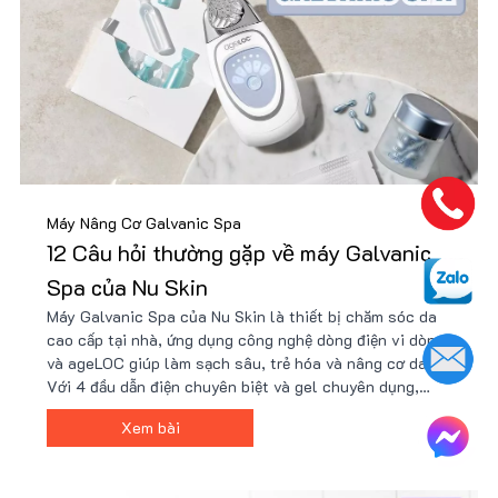
Máy Nâng Cơ Galvanic Spa
12 Câu hỏi thường gặp về máy Galvanic
Spa của Nu Skin
Máy Galvanic Spa của Nu Skin là thiết bị chăm sóc da
cao cấp tại nhà, ứng dụng công nghệ dòng điện vi dòng
và ageLOC giúp làm sạch sâu, trẻ hóa và nâng cơ da.
Với 4 đầu dẫn điện chuyên biệt và gel chuyên dụng,
máy hỗ trợ cải thiện nếp nhăn, làm sáng da, giúp làn da
Xem bài
săn chắc, rạng rỡ chỉ trong vài phút mỗi ngày.