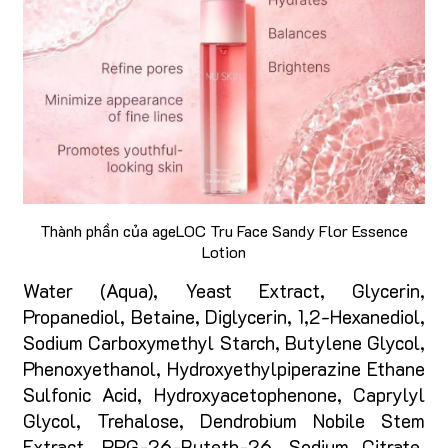
Thành phần của ageLOC Tru Face Sandy Flor Essence
Lotion
Water (Aqua), Yeast Extract, Glycerin,
Propanediol, Betaine, Diglycerin, 1,2-Hexanediol,
Sodium Carboxymethyl Starch, Butylene Glycol,
Phenoxyethanol, Hydroxyethylpiperazine Ethane
Sulfonic Acid, Hydroxyacetophenone, Caprylyl
Glycol, Trehalose, Dendrobium Nobile Stem
Extract, PPG-26-Buteth-26, Sodium Citrate,