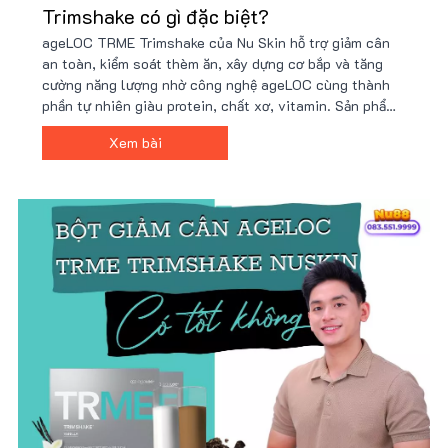
Trimshake có gì đặc biệt?
ageLOC TRME Trimshake của Nu Skin hỗ trợ giảm cân
an toàn, kiểm soát thèm ăn, xây dựng cơ bắp và tăng
cường năng lượng nhờ công nghệ ageLOC cùng thành
phần tự nhiên giàu protein, chất xơ, vitamin. Sản phẩm
tiện lợi, dễ sử dụng, phù hợp lối sống bận rộn và mục
Xem bài
tiêu sức khỏe. Giá ưu đãi tại Nu88!