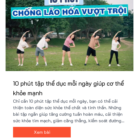
10 phút tập thể dục mỗi ngày giúp cơ thể
khỏe mạnh
Chỉ cần 10 phút tập thể dục mỗi ngày, bạn có thể cải
thiện toàn diện sức khỏe thể chất và tinh thần. Những
bài tập ngắn giúp tăng cường tuần hoàn máu, cải thiện
sức khỏe tim mạch, giảm căng thẳng, kiểm soát đường
huyết, hỗ trợ giảm cân, tăng cường hệ miễn dịch và
Xem bài
nâng cao năng suất làm việc.