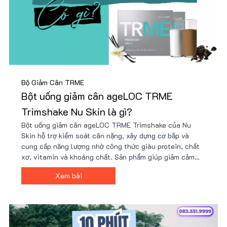
Bộ Giảm Cân TRME
Bột uống giảm cân ageLOC TRME
Trimshake Nu Skin là gì?
Bột uống giảm cân ageLOC TRME Trimshake của Nu
Skin hỗ trợ kiểm soát cân nặng, xây dựng cơ bắp và
cung cấp năng lượng nhờ công thức giàu protein, chất
xơ, vitamin và khoáng chất. Sản phẩm giúp giảm cảm
giác thèm ăn, tăng cường trao đổi chất và phù hợp với
Xem bài
người bận rộn hoặc tập luyện. Giá tốt tại Nu88!