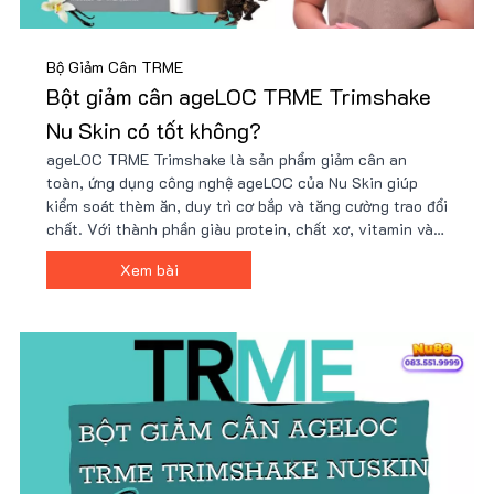
Bộ Giảm Cân TRME
Bột giảm cân ageLOC TRME Trimshake
Nu Skin có tốt không?
ageLOC TRME Trimshake là sản phẩm giảm cân an
toàn, ứng dụng công nghệ ageLOC của Nu Skin giúp
kiểm soát thèm ăn, duy trì cơ bắp và tăng cường trao đổi
chất. Với thành phần giàu protein, chất xơ, vitamin và
khoáng chất, Trimshake hỗ trợ cải thiện vóc dáng hiệu
Xem bài
quả. Mua ngay tại Nu88 để có giá ưu đãi!