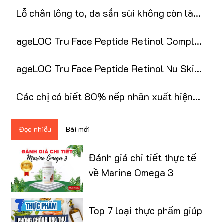
Complex: Bí quyết chống lão hóa
Lỗ chân lông to, da sần sùi không còn là
nỗi ám ảnh với retinol
ageLOC Tru Face Peptide Retinol Complex
Nuskin là gì?
ageLOC Tru Face Peptide Retinol Nu Skin
chính hãng
Các chị có biết 80% nếp nhăn xuất hiện
do thiếu ẩm?
Đọc nhiều
Bài mới
Đánh giá chi tiết thực tế
về Marine Omega 3
Top 7 loại thực phẩm giúp