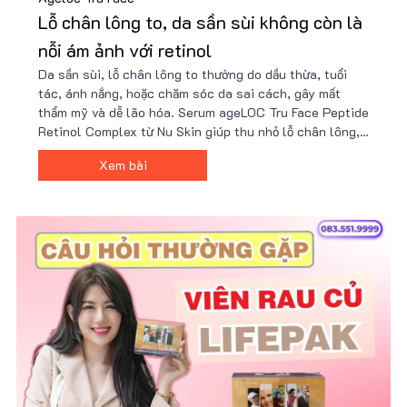
Lỗ chân lông to, da sần sùi không còn là
nỗi ám ảnh với retinol
Da sần sùi, lỗ chân lông to thường do dầu thừa, tuổi
tác, ánh nắng, hoặc chăm sóc da sai cách, gây mất
thẩm mỹ và dễ lão hóa. Serum ageLOC Tru Face Peptide
Retinol Complex từ Nu Skin giúp thu nhỏ lỗ chân lông,
cải thiện kết cấu da và tăng độ đàn hồi nhờ công nghệ
Xem bài
peptide và retinol tiên tiến. Nhận ưu đãi từ Nu88 ngay!