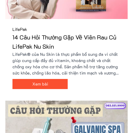
LifePak
14 Câu Hỏi Thường Gặp Về Viên Rau Củ
LifePak Nu Skin
LifePak® của Nu Skin là thực phẩm bổ sung đa vi chất
giúp cung cấp đầy đủ vitamin, khoáng chất và chất
chống oxy hóa cho cơ thể. Sản phẩm hỗ trợ tăng cường
sức khỏe, chống lão hóa, cải thiện tim mạch và xương
khớp. Với công thức hơn 40 thành phần tự nhiên,
Xem bài
LifePak là lựa chọn lý tưởng cho sức khỏe toàn diện.