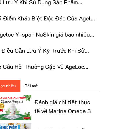
0 Lưu Ý Khi Sử Dụng Sản Phẩm
geLOC R2 NuSkin
5 Điểm Khác Biệt Độc Đáo Của Ageloc
-Span NuSkin
geloc Y-span NuSkin giá bao nhiêu?
ua ở đâu tốt?
Điều Cần Lưu Ý Kỹ Trước Khi Sử
ụng ageloc y-span
5 Câu Hỏi Thường Gặp Về AgeLoc
Span NuSkin
ọc nhiều
Bài mới
Đánh giá chi tiết thực
tế về Marine Omega 3