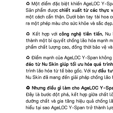
♻️ Một điểm đặc biệt khiến AgeLOC Y-Spa
Sản phẩm được
chiết xuất từ các thực 
một cách cẩn thận. Dưới bàn tay tài hoa c
ra một phép màu cho sức khỏe và sắc đẹp
♻️ Kết hợp với
công nghệ tiên tiến
, Nu
thành một bí quyết chống lão hóa mạnh mẽ
phẩm chất lượng cao, đồng thời bảo vệ và 
♻️ Điểm mạnh của AgeLOC Y-Span không ch
đáo từ Nu Skin giúp tối ưu hóa quá trìn
trình lão hóa từ tế bào gốc. Với sự
đầu tư
Nu Skin đã mang đến giải pháp chống lão 
♻️ Nhưng điều gì làm cho AgeLOC Y-Spa
Đây là bước đột phá, kết hợp giữa chất lỏ
dưỡng chất và gia tăng hiệu quả chống l
hiểu tại sao AgeLOC Y-Span trở thành lựa