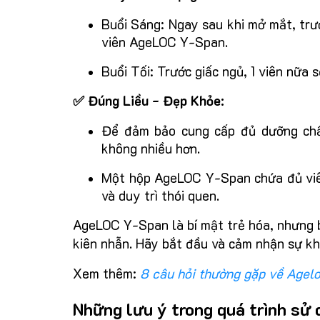
Buổi Sáng: Ngay sau khi mở mắt, trư
viên AgeLOC Y-Span.
Buổi Tối: Trước giấc ngủ, 1 viên nữa s
✅ Đúng Liều - Đẹp Khỏe:
Để đảm bảo cung cấp đủ dưỡng chất
không nhiều hơn.
Một hộp AgeLOC Y-Span chứa đủ viên
và duy trì thói quen.
AgeLOC Y-Span là bí mật trẻ hóa, nhưng b
kiên nhẫn. Hãy bắt đầu và cảm nhận sự kh
Xem thêm:
8 câu hỏi thường gặp về Agel
Những lưu ý trong quá trình sử