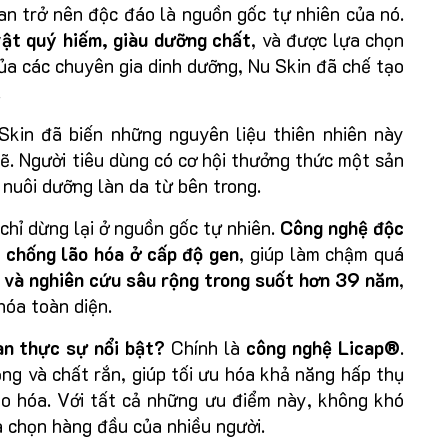
n trở nên độc đáo là nguồn gốc tự nhiên của nó.
vật quý hiếm, giàu dưỡng chất
, và được lựa chọn
ủa các chuyên gia dinh dưỡng, Nu Skin đã chế tạo
.
 Skin đã biến những nguyên liệu thiên nhiên này
. Người tiêu dùng có cơ hội thưởng thức một sản
nuôi dưỡng làn da từ bên trong.
ỉ dừng lại ở nguồn gốc tự nhiên.
Công nghệ độc
h chống lão hóa ở cấp độ gen
, giúp làm chậm quá
 và nghiên cứu sâu rộng trong suốt hơn 39 năm
,
hóa toàn diện.
n thực sự nổi bật?
Chính là
công nghệ Licap®
.
ng và chất rắn, giúp tối ưu hóa khả năng hấp thụ
ão hóa. Với tất cả những ưu điểm này, không khó
 chọn hàng đầu của nhiều người.