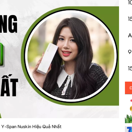
1
a
1
Y
A
M
9 
D
1
Y
Đ
 Y-Span Nuskin Hiệu Quả Nhất