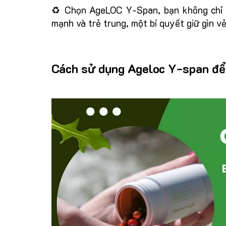
♻️ Chọn AgeLOC Y-Span, bạn không chỉ 
mạnh và trẻ trung, một bí quyết giữ gìn v
Cách sử dụng Ageloc Y-span để 