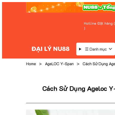
Hotline Đặt hàng (
)
☰ Danh mục
Home
>
AgeLOC Y-Span
>
Cách Sử Dụng Ag
Cách Sử Dụng Ageloc Y