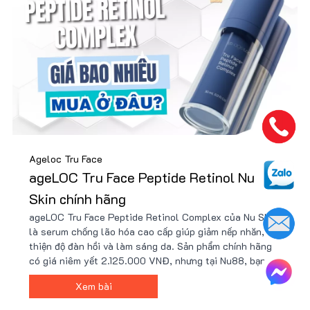
Ageloc Tru Face
ageLOC Tru Face Peptide Retinol Nu
Skin chính hãng
ageLOC Tru Face Peptide Retinol Complex của Nu Skin
là serum chống lão hóa cao cấp giúp giảm nếp nhăn, cải
thiện độ đàn hồi và làm sáng da. Sản phẩm chính hãng
có giá niêm yết 2.125.000 VNĐ, nhưng tại Nu88, bạn có
thể mua với giá ưu đãi cùng nhiều quà tặng. Để đảm bảo
Xem bài
chất lượng, nên mua tại đại lý chính thức như Nu88.