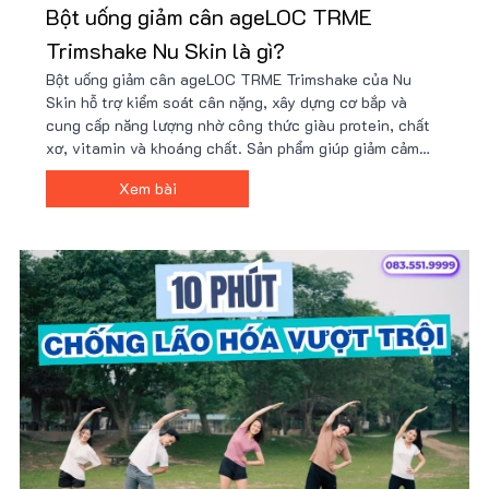
Bột uống giảm cân ageLOC TRME
Trimshake Nu Skin là gì?
Bột uống giảm cân ageLOC TRME Trimshake của Nu
Skin hỗ trợ kiểm soát cân nặng, xây dựng cơ bắp và
cung cấp năng lượng nhờ công thức giàu protein, chất
xơ, vitamin và khoáng chất. Sản phẩm giúp giảm cảm
giác thèm ăn, tăng cường trao đổi chất và phù hợp với
Xem bài
người bận rộn hoặc tập luyện. Giá tốt tại Nu88!