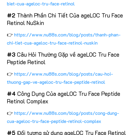
biet-cua-ageloc-tru-face-retinol
#2
Thành Phần Chi Tiết Của ageLOC Tru Face
Retinol NuSkin
👉
https://www.nu88s.com/blog/posts/thanh-phan-
chi-tiet-cua-ageloc-tru-face-retinol-nuskin
#3
Câu Hỏi Thường Gặp về ageLOC Tru Face
Peptide Retinol
👉
https://www.nu88s.com/blog/posts/cau-hoi-
thuong-gap-ve-ageloc-tru-face-peptide-retinol
#4
Công Dụng Của ageLOC Tru Face Peptide
Retinol Complex
👉
https://www.nu88s.com/blog/posts/cong-dung-
cua-ageloc-tru-face-peptide-retinol-complex
#5
Đối tượng sử dụng ageLOC Tru Face Retinol