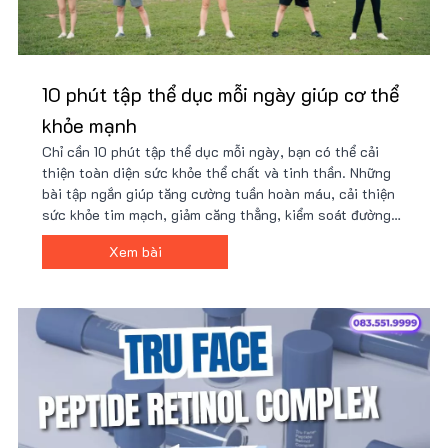
10 phút tập thể dục mỗi ngày giúp cơ thể
khỏe mạnh
Chỉ cần 10 phút tập thể dục mỗi ngày, bạn có thể cải
thiện toàn diện sức khỏe thể chất và tinh thần. Những
bài tập ngắn giúp tăng cường tuần hoàn máu, cải thiện
sức khỏe tim mạch, giảm căng thẳng, kiểm soát đường
huyết, hỗ trợ giảm cân, tăng cường hệ miễn dịch và
Xem bài
nâng cao năng suất làm việc.