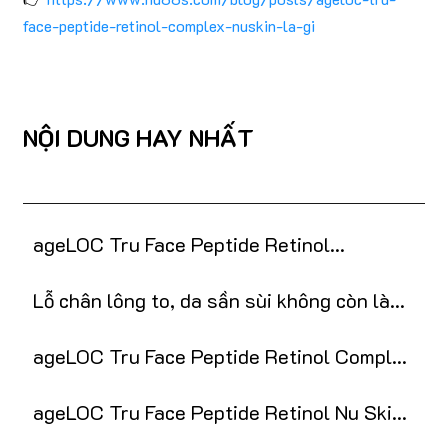
face-peptide-retinol-complex-nuskin-la-gi
NỘI DUNG HAY NHẤT
ageLOC Tru Face Peptide Retinol
Complex: Bí quyết chống lão hóa
Lỗ chân lông to, da sần sùi không còn là
nỗi ám ảnh với retinol
ageLOC Tru Face Peptide Retinol Complex
Nuskin là gì?
ageLOC Tru Face Peptide Retinol Nu Skin
chính hãng