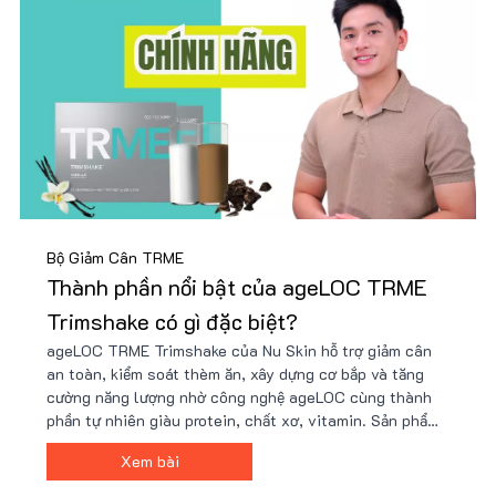
Bộ Giảm Cân TRME
Thành phần nổi bật của ageLOC TRME
Trimshake có gì đặc biệt?
ageLOC TRME Trimshake của Nu Skin hỗ trợ giảm cân
an toàn, kiểm soát thèm ăn, xây dựng cơ bắp và tăng
cường năng lượng nhờ công nghệ ageLOC cùng thành
phần tự nhiên giàu protein, chất xơ, vitamin. Sản phẩm
tiện lợi, dễ sử dụng, phù hợp lối sống bận rộn và mục
Xem bài
tiêu sức khỏe. Giá ưu đãi tại Nu88!