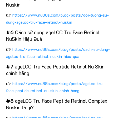
Nuskin
👉
https://www.nu88s.com/blog/posts/doi-tuong-su-
dung-ageloc-tru-face-retinol-nuskin
#6
Cách sử dụng ageLOC Tru Face Retinol
NuSkin Hiệu Quả
👉
https://www.nu88s.com/blog/posts/cach-su-dung-
ageloc-tru-face-retinol-nuskin-hieu-qua
#7
ageLOC Tru Face Peptide Retinol Nu Skin
chính hãng
👉
https://www.nu88s.com/blog/posts/ageloc-tru-
face-peptide-retinol-nu-skin-chinh-hang
#8
ageLOC Tru Face Peptide Retinol Complex
Nuskin là gì?
👉
https://www.nu88s.com/blog/posts/ageloc-tru-