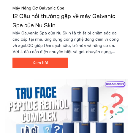
Máy Nâng Cơ Galvanic Spa
12 Câu hỏi thường gặp về máy Galvanic
Spa của Nu Skin
Máy Galvanic Spa của Nu Skin là thiết bị chăm sóc da
cao cấp tại nhà, ứng dụng công nghệ dòng điện vi dòng
và ageLOC giúp làm sạch sâu, trẻ hóa và nâng cơ da.
Với 4 đầu dẫn điện chuyên biệt và gel chuyên dụng,
máy hỗ trợ cải thiện nếp nhăn, làm sáng da, giúp làn da
Xem bài
săn chắc, rạng rỡ chỉ trong vài phút mỗi ngày.