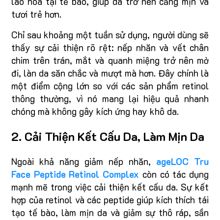
lão hóa tại tế bào, giúp da trở nên căng mịn và
tươi trẻ hơn.
Chỉ sau khoảng một tuần sử dụng, người dùng sẽ
thấy sự cải thiện rõ rệt: nếp nhăn và vết chân
chim trên trán, mắt và quanh miệng trở nên mờ
đi, làn da săn chắc và mượt mà hơn. Đây chính là
một điểm cộng lớn so với các sản phẩm retinol
thông thường, vì nó mang lại hiệu quả nhanh
chóng mà không gây kích ứng hay khô da.
2. Cải Thiện Kết Cấu Da, Làm Mịn Da
Ngoài khả năng giảm nếp nhăn,
ageLOC Tru
Face Peptide Retinol Complex
còn có tác dụng
mạnh mẽ trong việc cải thiện kết cấu da. Sự kết
hợp của retinol và các peptide giúp kích thích tái
tạo tế bào, làm mịn da và giảm sự thô ráp, sần