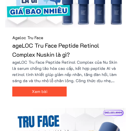
Ageloc Tru Face
ageLOC Tru Face Peptide Retinol
Complex Nuskin là gì?
ageLOC Tru Face Peptide Retinol Complex của Nu Skin
là serum chống lão hóa cao cấp, kết hợp peptide AI và
retinol tinh khiết giúp giảm nếp nhăn, tăng đàn hồi, làm
sáng da và thu nhỏ lỗ chân lông. Công thức dịu nhẹ,
phù hợp với cả da nhạy cảm. Sản phẩm chính hãng có
Xem bài
tại Nu88 với giá ưu đãi cùng nhiều quà tặng hấp dẫn.