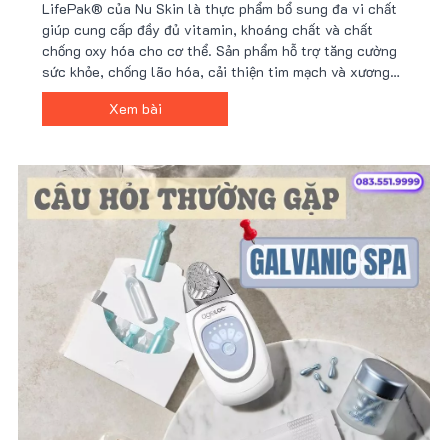
LifePak® của Nu Skin là thực phẩm bổ sung đa vi chất
giúp cung cấp đầy đủ vitamin, khoáng chất và chất
chống oxy hóa cho cơ thể. Sản phẩm hỗ trợ tăng cường
sức khỏe, chống lão hóa, cải thiện tim mạch và xương
khớp. Với công thức hơn 40 thành phần tự nhiên,
Xem bài
LifePak là lựa chọn lý tưởng cho sức khỏe toàn diện.