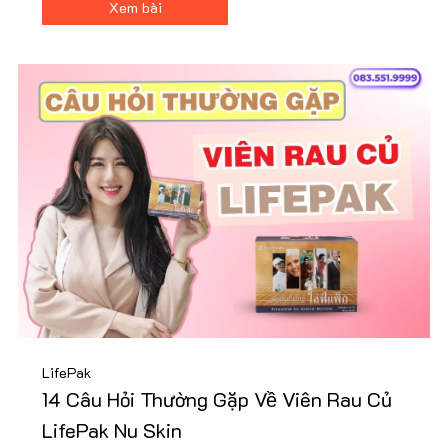
Xem bài
peptide và retinol tiên tiến. Nhận ưu đãi từ Nu88 ngay!
LifePak
14 Câu Hỏi Thường Gặp Về Viên Rau Củ
LifePak Nu Skin