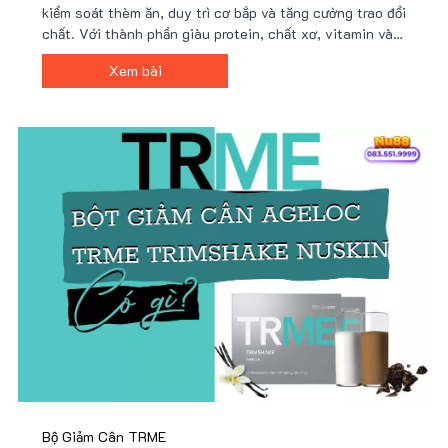
kiểm soát thèm ăn, duy trì cơ bắp và tăng cường trao đổi
chất. Với thành phần giàu protein, chất xơ, vitamin và
khoáng chất, Trimshake hỗ trợ cải thiện vóc dáng hiệu
Xem bài
quả. Mua ngay tại Nu88 để có giá ưu đãi!
Bộ Giảm Cân TRME