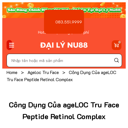
083.551.9999
Hotline Đặt hàng ( Miễn phí
)
0
Home
>
Ageloc Tru Face
>
Công Dụng Của ageLOC
Tru Face Peptide Retinol Complex
Công Dụng Của ageLOC Tru Face
Peptide Retinol Complex