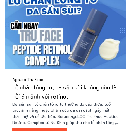
Ageloc Tru Face
Lỗ chân lông to, da sần sùi không còn là
nỗi ám ảnh với retinol
Da sần sùi, lỗ chân lông to thường do dầu thừa, tuổi
tác, ánh nắng, hoặc chăm sóc da sai cách, gây mất
thẩm mỹ và dễ lão hóa. Serum ageLOC Tru Face Peptide
Retinol Complex từ Nu Skin giúp thu nhỏ lỗ chân lông,
cải thiện kết cấu da và tăng độ đàn hồi nhờ công nghệ