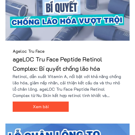
Ageloc Tru Face
ageLOC Tru Face Peptide Retinol
Complex: Bí quyết chống lão hóa
Retinol, dẫn xuất Vitamin A, nổi bật với khả năng chống
lão hóa, giảm nếp nhăn, cải thiện kết cấu da và thu nhỏ
lỗ chân lông. ageLOC Tru Face Peptide Retinol
Complex từ Nu Skin kết hợp retinol tinh khiết và
peptide tiên tiến, mang lại hiệu quả vượt trội mà không
Xem bài
gây kích ứng. Mua sản phẩm giá tốt kèm nhiều quà tặng.