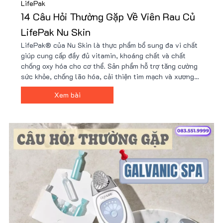
LifePak
14 Câu Hỏi Thường Gặp Về Viên Rau Củ
LifePak Nu Skin
LifePak® của Nu Skin là thực phẩm bổ sung đa vi chất
giúp cung cấp đầy đủ vitamin, khoáng chất và chất
chống oxy hóa cho cơ thể. Sản phẩm hỗ trợ tăng cường
sức khỏe, chống lão hóa, cải thiện tim mạch và xương
khớp. Với công thức hơn 40 thành phần tự nhiên,
Xem bài
LifePak là lựa chọn lý tưởng cho sức khỏe toàn diện.