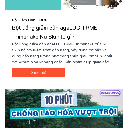
Bộ Giảm Cân TRME
Bột uống giảm cân ageLOC TRME
Trimshake Nu Skin là gì?
Bột uống giảm cân ageLOC TRME Trimshake của Nu
Skin hỗ trợ kiểm soát cân nặng, xây dựng cơ bắp và
cung cấp năng lượng nhờ công thức giàu protein, chất
xơ, vitamin và khoáng chất. Sản phẩm giúp giảm cảm
giác thèm ăn, tăng cường trao đổi chất và phù hợp với
Xem bài
người bận rộn hoặc tập luyện. Giá tốt tại Nu88!