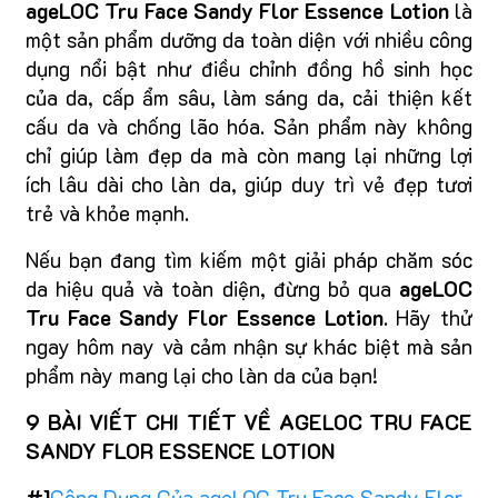
ageLOC Tru Face Sandy Flor Essence Lotion
là
một sản phẩm dưỡng da toàn diện với nhiều công
dụng nổi bật như điều chỉnh đồng hồ sinh học
của da, cấp ẩm sâu, làm sáng da, cải thiện kết
cấu da và chống lão hóa. Sản phẩm này không
chỉ giúp làm đẹp da mà còn mang lại những lợi
ích lâu dài cho làn da, giúp duy trì vẻ đẹp tươi
trẻ và khỏe mạnh.
Nếu bạn đang tìm kiếm một giải pháp chăm sóc
da hiệu quả và toàn diện, đừng bỏ qua
ageLOC
Tru Face Sandy Flor Essence Lotion
. Hãy thử
ngay hôm nay và cảm nhận sự khác biệt mà sản
phẩm này mang lại cho làn da của bạn!
9 BÀI VIẾT CHI TIẾT VỀ AGELOC TRU FACE
SANDY FLOR ESSENCE LOTION
#1
Công Dụng Của ageLOC Tru Face Sandy Flor