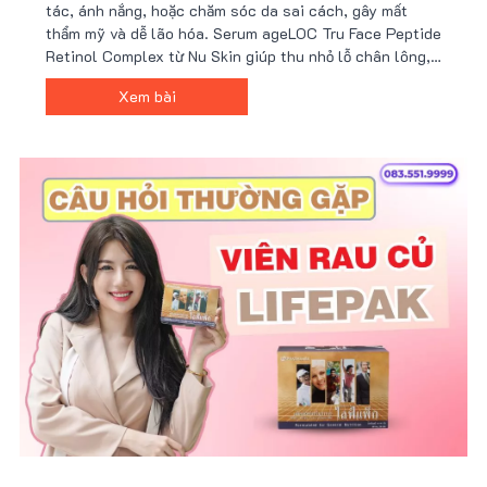
tác, ánh nắng, hoặc chăm sóc da sai cách, gây mất
thẩm mỹ và dễ lão hóa. Serum ageLOC Tru Face Peptide
Retinol Complex từ Nu Skin giúp thu nhỏ lỗ chân lông,
cải thiện kết cấu da và tăng độ đàn hồi nhờ công nghệ
Xem bài
peptide và retinol tiên tiến. Nhận ưu đãi từ Nu88 ngay!