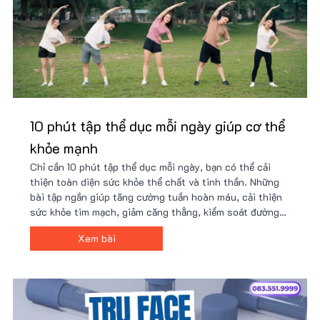
10 phút tập thể dục mỗi ngày giúp cơ thể
khỏe mạnh
Chỉ cần 10 phút tập thể dục mỗi ngày, bạn có thể cải
thiện toàn diện sức khỏe thể chất và tinh thần. Những
bài tập ngắn giúp tăng cường tuần hoàn máu, cải thiện
sức khỏe tim mạch, giảm căng thẳng, kiểm soát đường
huyết, hỗ trợ giảm cân, tăng cường hệ miễn dịch và
Xem bài
nâng cao năng suất làm việc.