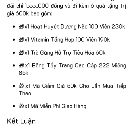
đãi chỉ 1.xxx.000 đồng và đi kèm 6 quà tặng trị
giá 600k bao gồm:
🎁x1 Hoạt Huyết Dưỡng Não 100 Viên 230k
🎁x1 Vitamin Tổng Hợp 100 Viên 190k
🎁x1 Trà Gừng Hỗ Trợ Tiêu Hóa 60k
🎁x1 Bông Tẩy Trang Cao Cấp 222 Miếng
85k
🎁x1 Mã Giảm Giá 50k Cho Lần Mua Tiếp
Theo
🎁x1 Mã Miễn Phí Giao Hàng
Kết Luận