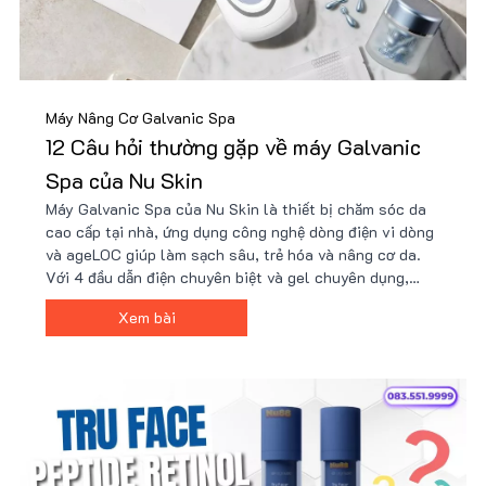
Máy Nâng Cơ Galvanic Spa
12 Câu hỏi thường gặp về máy Galvanic
Spa của Nu Skin
Máy Galvanic Spa của Nu Skin là thiết bị chăm sóc da
cao cấp tại nhà, ứng dụng công nghệ dòng điện vi dòng
và ageLOC giúp làm sạch sâu, trẻ hóa và nâng cơ da.
Với 4 đầu dẫn điện chuyên biệt và gel chuyên dụng,
máy hỗ trợ cải thiện nếp nhăn, làm sáng da, giúp làn da
Xem bài
săn chắc, rạng rỡ chỉ trong vài phút mỗi ngày.