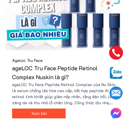
Ageloc Tru Face
ageLOC Tru Face Peptide Retinol
Complex Nuskin là gì?
ageLOC Tru Face Peptide Retinol Complex của Nu Skin
là serum chống lão hóa cao cấp, kết hợp peptide AI và
retinol tinh khiết giúp giảm nếp nhăn, tăng đàn hồi, làm
sáng da và thu nhỏ lỗ chân lông. Công thức dịu nhẹ,
phù hợp với cả da nhạy cảm. Sản phẩm chính hãng có
Xem bài
tại Nu88 với giá ưu đãi cùng nhiều quà tặng hấp dẫn.