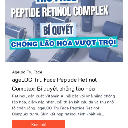
Ageloc Tru Face
ageLOC Tru Face Peptide Retinol
Complex: Bí quyết chống lão hóa
Retinol, dẫn xuất Vitamin A, nổi bật với khả năng chống
lão hóa, giảm nếp nhăn, cải thiện kết cấu da và thu nhỏ
lỗ chân lông. ageLOC Tru Face Peptide Retinol
Complex từ Nu Skin kết hợp retinol tinh khiết và
peptide tiên tiến, mang lại hiệu quả vượt trội mà không
Xem bài
gây kích ứng. Mua sản phẩm giá tốt kèm nhiều quà tặng.