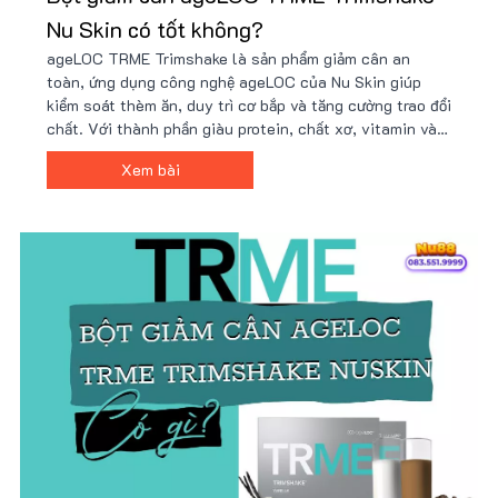
Nu Skin có tốt không?
ageLOC TRME Trimshake là sản phẩm giảm cân an
toàn, ứng dụng công nghệ ageLOC của Nu Skin giúp
kiểm soát thèm ăn, duy trì cơ bắp và tăng cường trao đổi
chất. Với thành phần giàu protein, chất xơ, vitamin và
khoáng chất, Trimshake hỗ trợ cải thiện vóc dáng hiệu
Xem bài
quả. Mua ngay tại Nu88 để có giá ưu đãi!