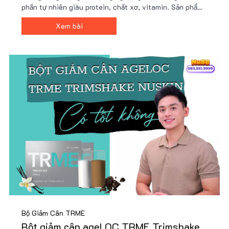
phần tự nhiên giàu protein, chất xơ, vitamin. Sản phẩm
tiện lợi, dễ sử dụng, phù hợp lối sống bận rộn và mục
Xem bài
tiêu sức khỏe. Giá ưu đãi tại Nu88!
Bộ Giảm Cân TRME
Bột giảm cân ageLOC TRME Trimshake