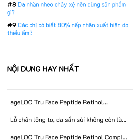
#8
Da nhăn nheo chảy xệ nên dùng sản phẩm
gì?
#9
Các chị có biết 80% nếp nhăn xuất hiện do
thiếu ẩm?
NỘI DUNG HAY NHẤT
ageLOC Tru Face Peptide Retinol
Complex: Bí quyết chống lão hóa
Lỗ chân lông to, da sần sùi không còn là
nỗi ám ảnh với retinol
ageLOC Tru Face Peptide Retinol Complex