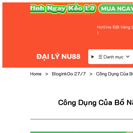
Hotline Đặt hàng (
)
☰ Danh mục
Home
>
BioginkGo 27/7
>
Công Dụng Của B
Công Dụng Của Bổ