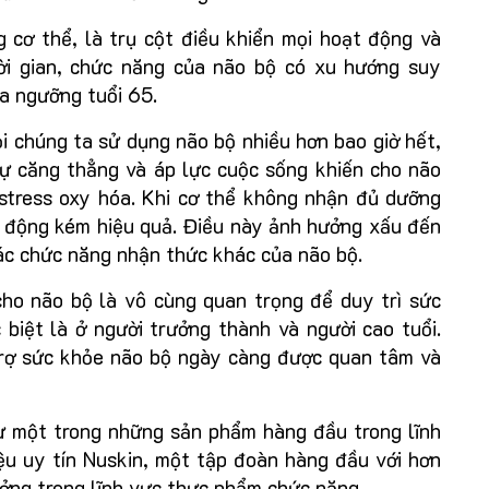
 cơ thể, là trụ cột điều khiển mọi hoạt động và
ời gian, chức năng của não bộ có xu hướng suy
ua ngưỡng tuổi 65.
i chúng ta sử dụng não bộ nhiều hơn bao giờ hết,
ự căng thẳng và áp lực cuộc sống khiến cho não
 stress oxy hóa. Khi cơ thể không nhận đủ dưỡng
t động kém hiệu quả. Điều này ảnh hưởng xấu đến
các chức năng nhận thức khác của não bộ.
ho não bộ là vô cùng quan trọng để duy trì sức
biệt là ở người trưởng thành và người cao tuổi.
trợ sức khỏe não bộ ngày càng được quan tâm và
ư một trong những sản phẩm hàng đầu trong lĩnh
u uy tín Nuskin, một tập đoàn hàng đầu với hơn
ưởng trong lĩnh vực thực phẩm chức năng.