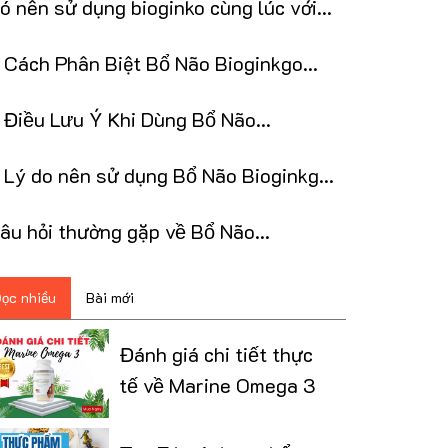
ó nên sử dụng bioginko cùng lúc với
arine omega-3?
 Cách Phân Biệt Bổ Não Bioginkgo
hính Hãng
1 Điều Lưu Ý Khi Dùng Bổ Não
ioginkgo Nuskin
 Lý do nên sử dụng Bổ Não Bioginkgo
uskin
̂u hỏi thường gặp về Bổ Não
ioginkgo Nuskin
ọc nhiều
Bài mới
Đánh giá chi tiết thực
tế về Marine Omega 3