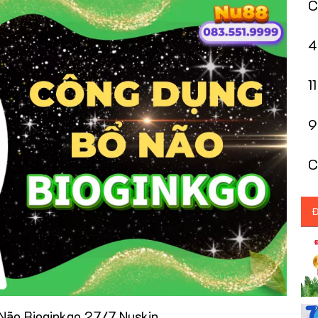
C
m
4
C
1
B
9
N
Ca
B
Đ
Não Bioginkgo 27/7 Nuskin