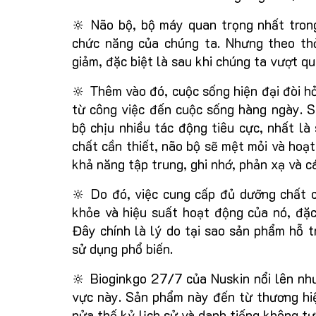
🔆 Não bộ, bộ máy quan trọng nhất trong
chức năng của chúng ta. Nhưng theo th
giảm, đặc biệt là sau khi chúng ta vượt q
🔆 Thêm vào đó, cuộc sống hiện đại đòi hỏ
từ công việc đến cuộc sống hàng ngày. S
bộ chịu nhiều tác động tiêu cực, nhất là
chất cần thiết, não bộ sẽ mệt mỏi và hoạ
khả năng tập trung, ghi nhớ, phản xạ và 
🔆 Do đó, việc cung cấp đủ dưỡng chất c
khỏe và hiệu suất hoạt động của nó, đặc 
Đây chính là lý do tại sao sản phẩm hỗ 
sử dụng phổ biến.
🔆 Bioginkgo 27/7 của Nuskin nổi lên nh
vực này. Sản phẩm này đến từ thương hiệ
nửa thế kỷ lịch sử và danh tiếng không t