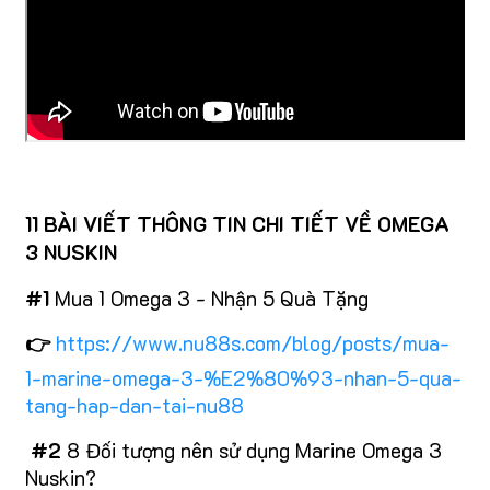
11 BÀI VIẾT THÔNG TIN CHI TIẾT VỀ OMEGA
3 NUSKIN
#1
Mua 1 Omega 3 - Nhận 5 Quà Tặng
👉
https://www.nu88s.com/blog/posts/mua-
1-marine-omega-3-%E2%80%93-nhan-5-qua-
tang-hap-dan-tai-nu88
#2
8 Đối tượng nên sử dụng Marine Omega 3
Nuskin?