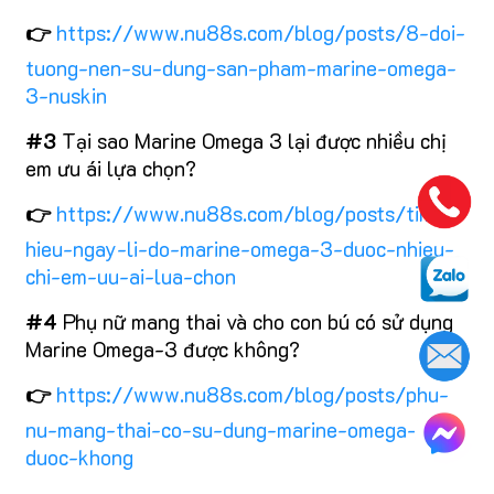
👉
https://www.nu88s.com/blog/posts/8-doi-
tuong-nen-su-dung-san-pham-marine-omega-
3-nuskin
#3
Tại sao Marine Omega 3 lại được nhiều chị
em ưu ái lựa chọn?
👉
https://www.nu88s.com/blog/posts/tim-
hieu-ngay-li-do-marine-omega-3-duoc-nhieu-
chi-em-uu-ai-lua-chon
#4
Phụ nữ mang thai và cho con bú có sử dụng
Marine Omega-3 được không?
👉
https://www.nu88s.com/blog/posts/phu-
nu-mang-thai-co-su-dung-marine-omega-3-
duoc-khong