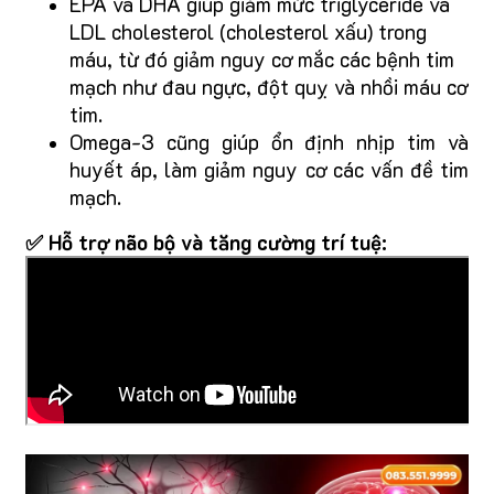
EPA và DHA giúp giảm mức triglyceride và
LDL cholesterol (cholesterol xấu) trong
máu, từ đó giảm nguy cơ mắc các bệnh tim
mạch như đau ngực, đột quỵ và nhồi máu cơ
tim.
Omega-3 cũng giúp ổn định nhịp tim và
huyết áp, làm giảm nguy cơ các vấn đề tim
mạch.
✅ Hỗ trợ não bộ và tăng cường trí tuệ: