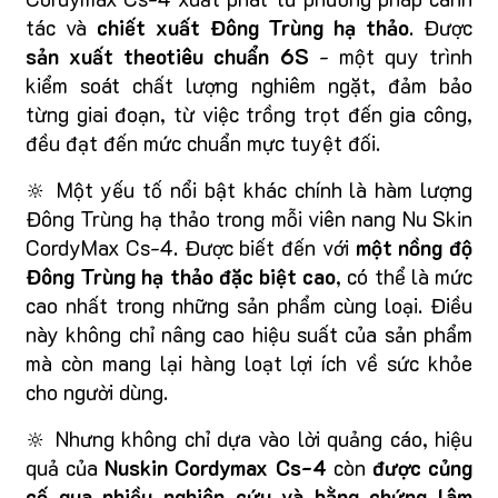
tác và
chiết xuất Đông Trùng hạ thảo
. Được
sản xuất theo
tiêu chuẩn 6S
- một quy trình
kiểm soát chất lượng nghiêm ngặt, đảm bảo
từng giai đoạn, từ việc trồng trọt đến gia công,
đều đạt đến mức chuẩn mực tuyệt đối.
🔆 Một yếu tố nổi bật khác chính là hàm lượng
Đông Trùng hạ thảo trong mỗi viên nang Nu Skin
CordyMax Cs-4. Được biết đến với
một nồng độ
Đông Trùng hạ thảo đặc biệt cao
, có thể là mức
cao nhất trong những sản phẩm cùng loại. Điều
này không chỉ nâng cao hiệu suất của sản phẩm
mà còn mang lại hàng loạt lợi ích về sức khỏe
cho người dùng.
🔆 Nhưng không chỉ dựa vào lời quảng cáo, hiệu
quả của
Nuskin Cordymax Cs-4
còn
được củng
cố qua nhiều nghiên cứu và bằng chứng lâm