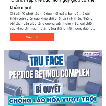
khỏe mạnh
Chỉ cần 10 phút tập thể dục mỗi ngày, bạn có thể cải
thiện toàn diện sức khỏe thể chất và tinh thần. Những
bài tập ngắn giúp tăng cường tuần hoàn máu, cải thiện
sức khỏe tim mạch, giảm căng thẳng, kiểm soát đường
huyết, hỗ trợ giảm cân, tăng cường hệ miễn dịch và
Xem bài
nâng cao năng suất làm việc.