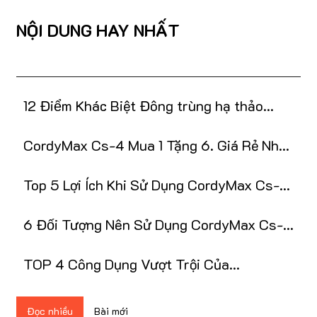
NỘI DUNG HAY NHẤT
12 Điểm Khác Biệt Đông trùng hạ thảo
CordyMax Cs-4
CordyMax Cs-4 Mua 1 Tặng 6. Giá Rẻ Nhất
Việt Nam
Top 5 Lợi Ích Khi Sử Dụng CordyMax Cs-4
NuSkin
6 Đối Tượng Nên Sử Dụng CordyMax Cs-4
NuSkin
TOP 4 Công Dụng Vượt Trội Của
Cordymax CS-4 Nuskin
Đọc nhiều
Bài mới