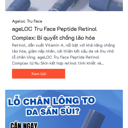
Ageloc Tru Face
ageLOC Tru Face Peptide Retinol
Complex: Bí quyết chống lão hóa
Retinol, dẫn xuất Vitamin A, nổi bật với khả năng chống
lão hóa, giảm nếp nhăn, cải thiện kết cấu da và thu nhỏ
lỗ chân lông. ageLOC Tru Face Peptide Retinol
Complex từ Nu Skin kết hợp retinol tinh khiết và
peptide tiên tiến, mang lại hiệu quả vượt trội mà không
Xem bài
gây kích ứng. Mua sản phẩm giá tốt kèm nhiều quà tặng.