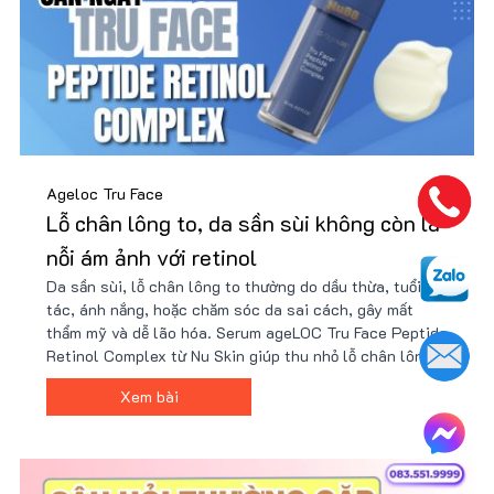
Ageloc Tru Face
Lỗ chân lông to, da sần sùi không còn là
nỗi ám ảnh với retinol
Da sần sùi, lỗ chân lông to thường do dầu thừa, tuổi
tác, ánh nắng, hoặc chăm sóc da sai cách, gây mất
thẩm mỹ và dễ lão hóa. Serum ageLOC Tru Face Peptide
Retinol Complex từ Nu Skin giúp thu nhỏ lỗ chân lông,
cải thiện kết cấu da và tăng độ đàn hồi nhờ công nghệ
Xem bài
peptide và retinol tiên tiến. Nhận ưu đãi từ Nu88 ngay!