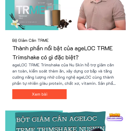
Bộ Giảm Cân TRME
Thành phần nổi bật của ageLOC TRME
Trimshake có gì đặc biệt?
ageLOC TRME Trimshake của Nu Skin hỗ trợ giảm cân
an toàn, kiểm soát thèm ăn, xây dựng cơ bắp và tăng
cường năng lượng nhờ công nghệ ageLOC cùng thành
phần tự nhiên giàu protein, chất xơ, vitamin. Sản phẩm
tiện lợi, dễ sử dụng, phù hợp lối sống bận rộn và mục
Xem bài
tiêu sức khỏe. Giá ưu đãi tại Nu88!