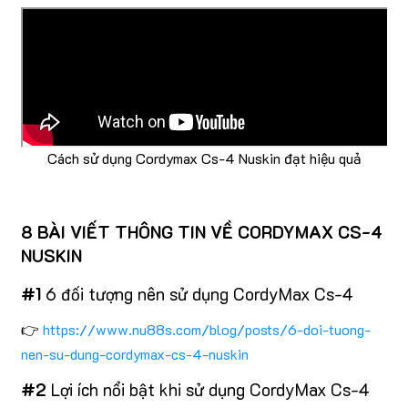
Cách sử dụng Cordymax Cs-4 Nuskin đạt hiệu quả
8 BÀI VIẾT THÔNG TIN VỀ CORDYMAX CS-4
NUSKIN
#1
6 đối tượng nên sử dụng CordyMax Cs-4
👉
https://www.nu88s.com/blog/posts/6-doi-tuong-
nen-su-dung-cordymax-cs-4-nuskin
#2
Lợi ích nổi bật khi sử dụng CordyMax Cs-4