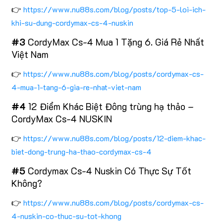
👉
https://www.nu88s.com/blog/posts/top-5-loi-ich-
khi-su-dung-cordymax-cs-4-nuskin
#3
CordyMax Cs-4 Mua 1 Tặng 6. Giá Rẻ Nhất
Việt Nam
👉
https://www.nu88s.com/blog/posts/cordymax-cs-
4-mua-1-tang-6-gia-re-nhat-viet-nam
#4
12 Điểm Khác Biệt Đông trùng hạ thảo –
CordyMax Cs-4 NUSKIN
👉
https://www.nu88s.com/blog/posts/12-diem-khac-
biet-dong-trung-ha-thao-cordymax-cs-4
#5
Cordymax Cs-4 Nuskin Có Thực Sự Tốt
Không?
👉
https://www.nu88s.com/blog/posts/cordymax-cs-
4-nuskin-co-thuc-su-tot-khong