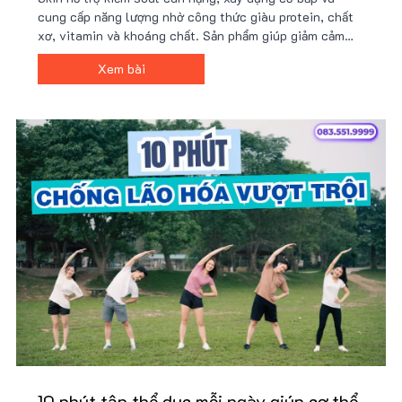
cung cấp năng lượng nhờ công thức giàu protein, chất
xơ, vitamin và khoáng chất. Sản phẩm giúp giảm cảm
giác thèm ăn, tăng cường trao đổi chất và phù hợp với
Xem bài
người bận rộn hoặc tập luyện. Giá tốt tại Nu88!
10 phút tập thể dục mỗi ngày giúp cơ thể