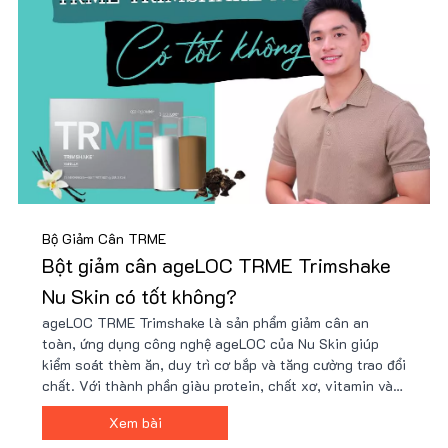
Bộ Giảm Cân TRME
Bột giảm cân ageLOC TRME Trimshake
Nu Skin có tốt không?
ageLOC TRME Trimshake là sản phẩm giảm cân an
toàn, ứng dụng công nghệ ageLOC của Nu Skin giúp
kiểm soát thèm ăn, duy trì cơ bắp và tăng cường trao đổi
chất. Với thành phần giàu protein, chất xơ, vitamin và
khoáng chất, Trimshake hỗ trợ cải thiện vóc dáng hiệu
Xem bài
quả. Mua ngay tại Nu88 để có giá ưu đãi!