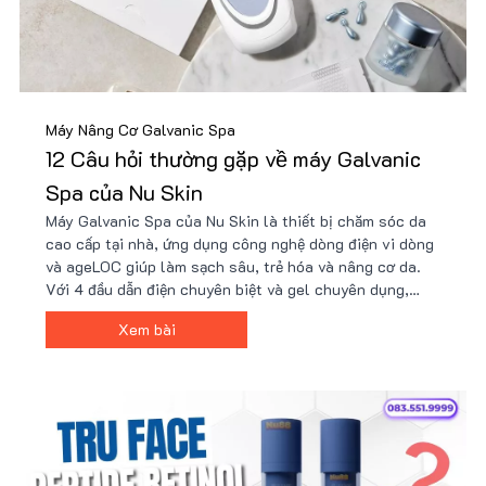
Máy Nâng Cơ Galvanic Spa
12 Câu hỏi thường gặp về máy Galvanic
Spa của Nu Skin
Máy Galvanic Spa của Nu Skin là thiết bị chăm sóc da
cao cấp tại nhà, ứng dụng công nghệ dòng điện vi dòng
và ageLOC giúp làm sạch sâu, trẻ hóa và nâng cơ da.
Với 4 đầu dẫn điện chuyên biệt và gel chuyên dụng,
máy hỗ trợ cải thiện nếp nhăn, làm sáng da, giúp làn da
Xem bài
săn chắc, rạng rỡ chỉ trong vài phút mỗi ngày.