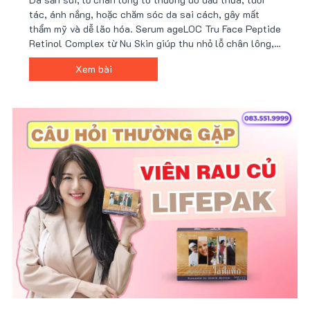
tác, ánh nắng, hoặc chăm sóc da sai cách, gây mất
thẩm mỹ và dễ lão hóa. Serum ageLOC Tru Face Peptide
Retinol Complex từ Nu Skin giúp thu nhỏ lỗ chân lông,
cải thiện kết cấu da và tăng độ đàn hồi nhờ công nghệ
Xem bài
peptide và retinol tiên tiến. Nhận ưu đãi từ Nu88 ngay!