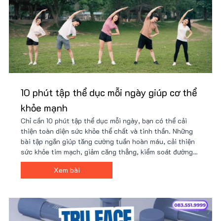
10 phút tập thể dục mỗi ngày giúp cơ thể
khỏe mạnh
Chỉ cần 10 phút tập thể dục mỗi ngày, bạn có thể cải
thiện toàn diện sức khỏe thể chất và tinh thần. Những
bài tập ngắn giúp tăng cường tuần hoàn máu, cải thiện
sức khỏe tim mạch, giảm căng thẳng, kiểm soát đường
huyết, hỗ trợ giảm cân, tăng cường hệ miễn dịch và
Xem bài
nâng cao năng suất làm việc.