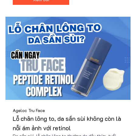
gây kích ứng. Mua sản phẩm giá tốt kèm nhiều quà tặng.
Ageloc Tru Face
Lỗ chân lông to, da sần sùi không còn là
nỗi ám ảnh với retinol
Da sần sùi, lỗ chân lông to thường do dầu thừa, tuổi