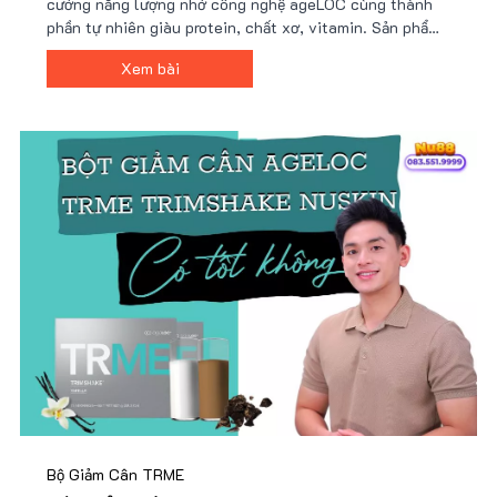
cường năng lượng nhờ công nghệ ageLOC cùng thành
phần tự nhiên giàu protein, chất xơ, vitamin. Sản phẩm
tiện lợi, dễ sử dụng, phù hợp lối sống bận rộn và mục
Xem bài
tiêu sức khỏe. Giá ưu đãi tại Nu88!
Bộ Giảm Cân TRME