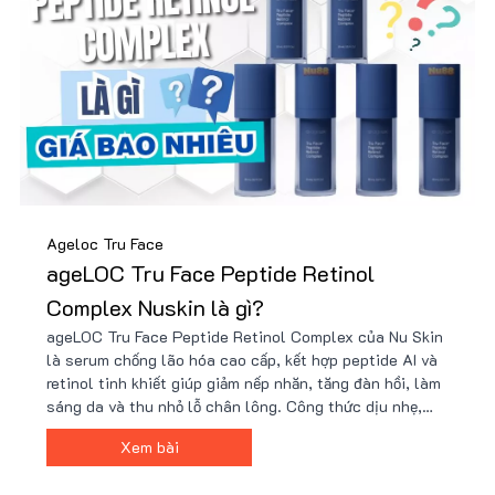
Ageloc Tru Face
ageLOC Tru Face Peptide Retinol
Complex Nuskin là gì?
ageLOC Tru Face Peptide Retinol Complex của Nu Skin
là serum chống lão hóa cao cấp, kết hợp peptide AI và
retinol tinh khiết giúp giảm nếp nhăn, tăng đàn hồi, làm
sáng da và thu nhỏ lỗ chân lông. Công thức dịu nhẹ,
phù hợp với cả da nhạy cảm. Sản phẩm chính hãng có
Xem bài
tại Nu88 với giá ưu đãi cùng nhiều quà tặng hấp dẫn.