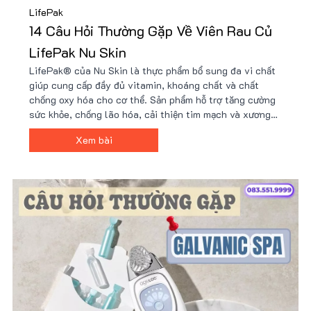
LifePak
14 Câu Hỏi Thường Gặp Về Viên Rau Củ
LifePak Nu Skin
LifePak® của Nu Skin là thực phẩm bổ sung đa vi chất
giúp cung cấp đầy đủ vitamin, khoáng chất và chất
chống oxy hóa cho cơ thể. Sản phẩm hỗ trợ tăng cường
sức khỏe, chống lão hóa, cải thiện tim mạch và xương
khớp. Với công thức hơn 40 thành phần tự nhiên,
Xem bài
LifePak là lựa chọn lý tưởng cho sức khỏe toàn diện.