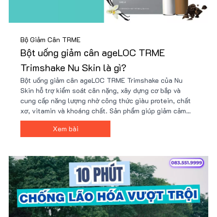
Bộ Giảm Cân TRME
Bột uống giảm cân ageLOC TRME
Trimshake Nu Skin là gì?
Bột uống giảm cân ageLOC TRME Trimshake của Nu
Skin hỗ trợ kiểm soát cân nặng, xây dựng cơ bắp và
cung cấp năng lượng nhờ công thức giàu protein, chất
xơ, vitamin và khoáng chất. Sản phẩm giúp giảm cảm
giác thèm ăn, tăng cường trao đổi chất và phù hợp với
Xem bài
người bận rộn hoặc tập luyện. Giá tốt tại Nu88!