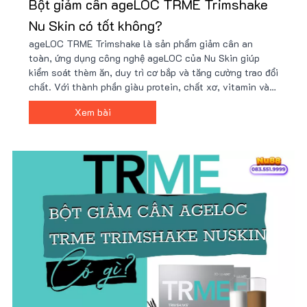
Bột giảm cân ageLOC TRME Trimshake
Nu Skin có tốt không?
ageLOC TRME Trimshake là sản phẩm giảm cân an
toàn, ứng dụng công nghệ ageLOC của Nu Skin giúp
kiểm soát thèm ăn, duy trì cơ bắp và tăng cường trao đổi
chất. Với thành phần giàu protein, chất xơ, vitamin và
khoáng chất, Trimshake hỗ trợ cải thiện vóc dáng hiệu
Xem bài
quả. Mua ngay tại Nu88 để có giá ưu đãi!