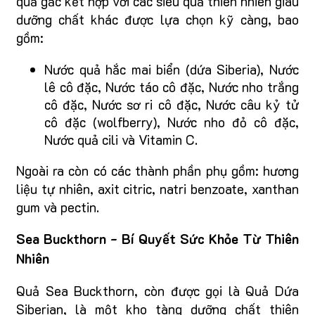
quả gấc kết hợp với các siêu quả thiên nhiên giàu
dưỡng chất khác được lựa chọn kỹ càng, bao
gồm:
Nước quả hắc mai biển (dứa Siberia), Nước
lê cô đặc, Nước táo cô đặc, Nước nho trắng
cô đặc, Nước sơ ri cô đặc, Nước câu kỷ tử
cô đặc (wolfberry), Nước nho đỏ cô đặc,
Nước quả cili và Vitamin C.
Ngoài ra còn có các thành phần phụ gồm: hương
liệu tự nhiên, axit citric, natri benzoate, xanthan
gum và pectin.
Sea Buckthorn - Bí Quyết Sức Khỏe Từ Thiên
Nhiên
Quả Sea Buckthorn, còn được gọi là Quả Dứa
Siberian, là một kho tàng dưỡng chất thiên