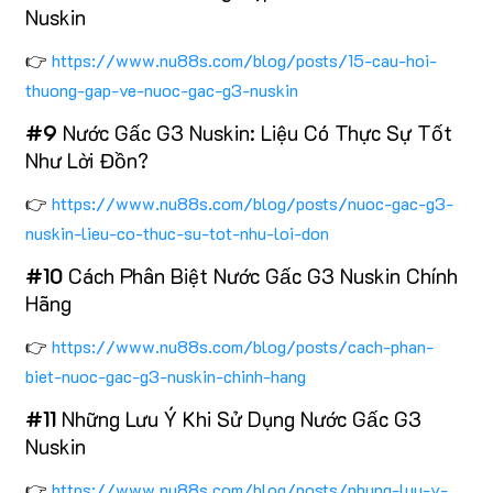
Nuskin
👉
https://www.nu88s.com/blog/posts/15-cau-hoi-
thuong-gap-ve-nuoc-gac-g3-nuskin
#9
Nước Gấc G3 Nuskin: Liệu Có Thực Sự Tốt
Như Lời Đồn?
👉
https://www.nu88s.com/blog/posts/nuoc-gac-g3-
nuskin-lieu-co-thuc-su-tot-nhu-loi-don
#10
Cách Phân Biệt Nước Gấc G3 Nuskin Chính
Hãng
👉
https://www.nu88s.com/blog/posts/cach-phan-
biet-nuoc-gac-g3-nuskin-chinh-hang
#11
Những Lưu Ý Khi Sử Dụng Nước Gấc G3
Nuskin
👉
https://www.nu88s.com/blog/posts/nhung-luu-y-