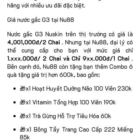
hãng với nhiều ưu đãi đặc biệt.
Giá nước gấc G3 tại Nu88
Nước gấc G3 Nuskin trên thị trường có giá là
4,001,000đ/2 Chai
. Nhưng tại Nu88, đại lý có
thể cung cấp cho bạn với mức giá chỉ
1.xxx.000đ/ 2 Chai và Chỉ 9xx.000đ/1 Chai
.
Bên cạnh đó, Nu88 còn tặng bạn thêm Combo 6
quà tặng giá trị hơn 600k, bao gồm:
🎁x1 Hoạt Huyết Dưỡng Não 100 Viên 230k
🎁x1 Vitamin Tổng Hợp 100 Viên 190k
🎁x1 Trà Gừng Hỗ Trợ Tiêu Hóa 60k
🎁x1 Bông Tẩy Trang Cao Cấp 222 Miếng
85k