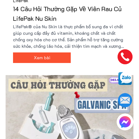
LifePak
14 Câu Hỏi Thường Gặp Về Viên Rau Củ
LifePak Nu Skin
LifePak® của Nu Skin là thực phẩm bổ sung đa vi chất
giúp cung cấp đầy đủ vitamin, khoáng chất và chất
chống oxy hóa cho cơ thể. Sản phẩm hỗ trợ tăng cường
sức khỏe, chống lão hóa, cải thiện tim mạch và xương
khớp. Với công thức hơn 40 thành phần tự nhiên,
Xem bài
LifePak là lựa chọn lý tưởng cho sức khỏe toàn diện.