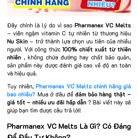
Đây chính là lý do vì sao
Pharmanex VC Melts
– viên ngậm vitamin C tự nhiên từ thương hiệu
Nu Skin
– trở thành lựa chọn ưu tiên của nhiều
người. Với công thức
100% chiết xuất từ thiên
nhiên
, không chứa đường hay chất bảo quản,
sản phẩm này được đánh giá cao về độ an toàn
và hiệu quả.
Tuy nhiên,
Pharmanex VC Melts chính hãng giá
bao nhiêu?
Mua ở đâu để
đảm bảo hàng thật –
giá tốt – nhiều ưu đãi hấp dẫn
? Bài viết này sẽ
giúp bạn tìm được câu trả lời!
Pharmanex VC Melts Là Gì? Có Đáng
Để Đầu Tư Không?