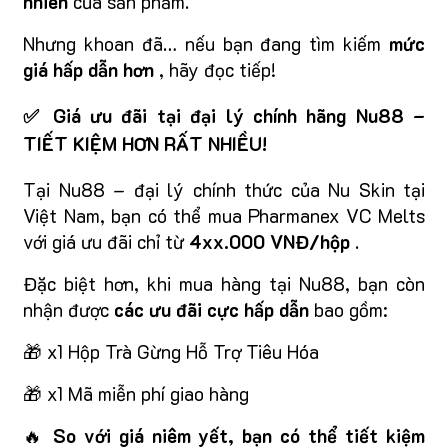
nhiên
của sản phẩm.
Nhưng khoan đã… nếu bạn đang tìm kiếm
mức
giá hấp dẫn hơn
, hãy đọc tiếp!
✅ Giá ưu đãi tại đại lý chính hãng Nu88 –
TIẾT KIỆM HƠN RẤT NHIỀU!
Tại Nu88 – đại lý chính thức của Nu Skin tại
Việt Nam, bạn có thể mua Pharmanex VC Melts
với giá ưu đãi chỉ từ
4xx.000 VNĐ/hộp
.
Đặc biệt hơn, khi mua hàng tại Nu88, bạn còn
nhận được
các ưu đãi cực hấp dẫn
bao gồm:
🎁 x1 Hộp Trà Gừng Hỗ Trợ Tiêu Hóa
🎁 x1 Mã miễn phí giao hàng
🔥
So với giá niêm yết, bạn có thể tiết kiệm