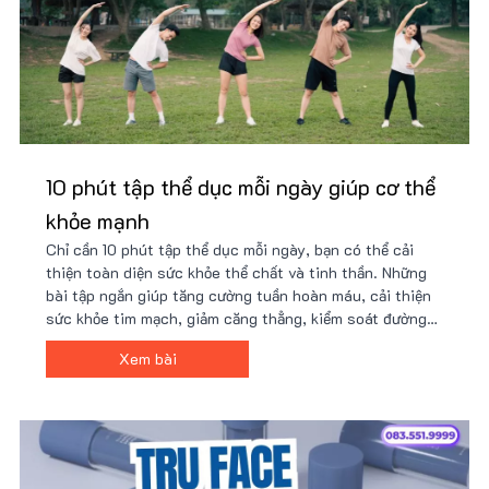
10 phút tập thể dục mỗi ngày giúp cơ thể
khỏe mạnh
Chỉ cần 10 phút tập thể dục mỗi ngày, bạn có thể cải
thiện toàn diện sức khỏe thể chất và tinh thần. Những
bài tập ngắn giúp tăng cường tuần hoàn máu, cải thiện
sức khỏe tim mạch, giảm căng thẳng, kiểm soát đường
huyết, hỗ trợ giảm cân, tăng cường hệ miễn dịch và
Xem bài
nâng cao năng suất làm việc.