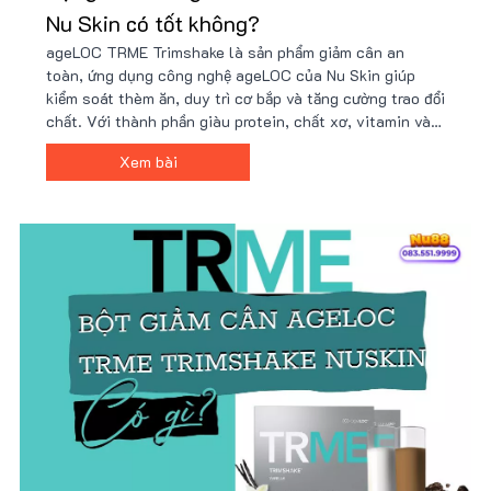
Nu Skin có tốt không?
ageLOC TRME Trimshake là sản phẩm giảm cân an
toàn, ứng dụng công nghệ ageLOC của Nu Skin giúp
kiểm soát thèm ăn, duy trì cơ bắp và tăng cường trao đổi
chất. Với thành phần giàu protein, chất xơ, vitamin và
khoáng chất, Trimshake hỗ trợ cải thiện vóc dáng hiệu
Xem bài
quả. Mua ngay tại Nu88 để có giá ưu đãi!