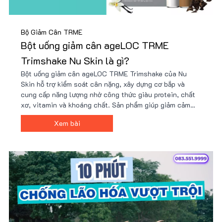
Bộ Giảm Cân TRME
Bột uống giảm cân ageLOC TRME
Trimshake Nu Skin là gì?
Bột uống giảm cân ageLOC TRME Trimshake của Nu
Skin hỗ trợ kiểm soát cân nặng, xây dựng cơ bắp và
cung cấp năng lượng nhờ công thức giàu protein, chất
xơ, vitamin và khoáng chất. Sản phẩm giúp giảm cảm
giác thèm ăn, tăng cường trao đổi chất và phù hợp với
Xem bài
người bận rộn hoặc tập luyện. Giá tốt tại Nu88!