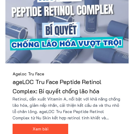
Ageloc Tru Face
ageLOC Tru Face Peptide Retinol
Complex: Bí quyết chống lão hóa
Retinol, dẫn xuất Vitamin A, nổi bật với khả năng chống
lão hóa, giảm nếp nhăn, cải thiện kết cấu da và thu nhỏ
lỗ chân lông. ageLOC Tru Face Peptide Retinol
Complex từ Nu Skin kết hợp retinol tinh khiết và
peptide tiên tiến, mang lại hiệu quả vượt trội mà không
Xem bài
gây kích ứng. Mua sản phẩm giá tốt kèm nhiều quà tặng.