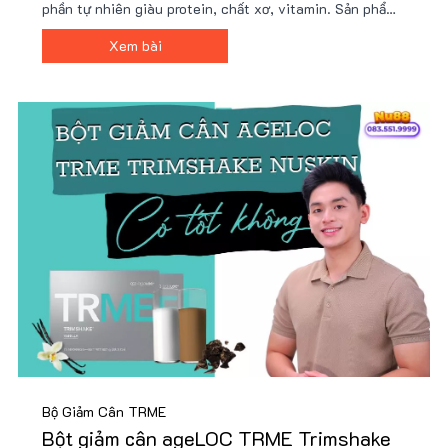
phần tự nhiên giàu protein, chất xơ, vitamin. Sản phẩm
tiện lợi, dễ sử dụng, phù hợp lối sống bận rộn và mục
Xem bài
tiêu sức khỏe. Giá ưu đãi tại Nu88!
Bộ Giảm Cân TRME
Bột giảm cân ageLOC TRME Trimshake