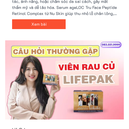
tác, ánh nắng, hoặc chăm sóc da sai cách, gây mất
thẩm mỹ và dễ lão hóa. Serum ageLOC Tru Face Peptide
Retinol Complex từ Nu Skin giúp thu nhỏ lỗ chân lông,
cải thiện kết cấu da và tăng độ đàn hồi nhờ công nghệ
Xem bài
peptide và retinol tiên tiến. Nhận ưu đãi từ Nu88 ngay!