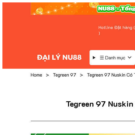
Hotline Đặt hàng (
)
☰ Danh mục
Home
>
Tegreen 97
>
Tegreen 97 Nuskin Có Thu
Tegreen 97 Nuskin Co