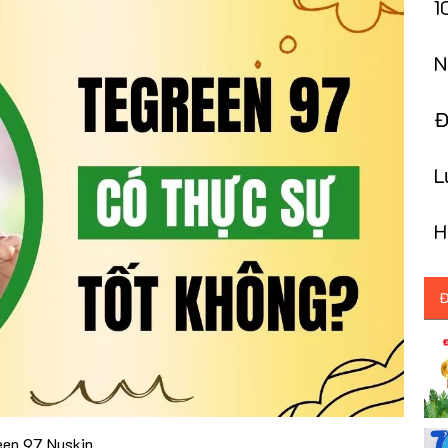
1
T
N
h
Đo
T
L
T
H
N
Đ
een 97 Nuskin