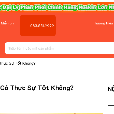
 Miễn phí
Thương hiệu
083.551.9999
̛̣c Sự Tốt Không?
́ Thực Sự Tốt Không?
N