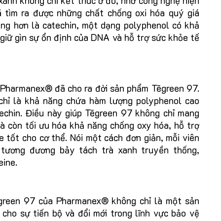
xanh không chỉ kết thúc ở đó, nhờ công nghệ hiện
ã tìm ra được những chất chống oxi hóa quý giá
ọng hơn là catechin, một dạng polyphenol có khả
 giữ gìn sự ổn định của DNA và hỗ trợ sức khỏe tế
h, Pharmanex® đã cho ra đời sản phẩm Tēgreen 97.
chỉ là khả năng chứa hàm lượng polyphenol cao
echin. Điều này giúp Tēgreen 97 không chỉ mang
mà còn tối ưu hóa khả năng chống oxy hóa, hỗ trợ
ỏe tốt cho cơ thể. Nói một cách đơn giản, mỗi viên
tương đương bảy tách trà xanh truyền thống,
eine.
ēgreen 97 của Pharmanex® không chỉ là một sản
cho sự tiến bộ và đổi mới trong lĩnh vực bảo vệ