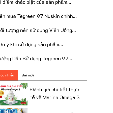
0 điểm khác biệt của sản phẩm
egreen97 Nuskin
ên mua Tegreen 97 Nuskin chính
ãng, uy tín ở đâu?
̂́i tượng nên sử dụng Viên Uống
egreen 97 Nuskin
ưu ý khi sử dụng sản phẩm
egreen97 NuSkin
ướng Dẫn Sử dụng Tegreen 97
uSkin đúng cách
ọc nhiều
Bài mới
Đánh giá chi tiết thực
tế về Marine Omega 3