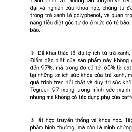
tránh bệnh tật. Nhưng câu chuyện về trà 
đại và nghiên cứu khoa học, chúng ta đ
trong trà xanh là polyphenol, và quan tr
năng tiêu diệt gốc tự do ở mức độ tế bào,
bào.
🔆 Để khai thác tối đa lợi ích từ trà xan
Điểm đặc biệt của sản phẩm này không 
đến 97%, mà trong đó có tới 65% là cat
lại những lợi ích sức khỏe của trà xanh, 
quá trình trao đổi chất và duy trì sức kh
Tēgreen 97 mang trong mình sức mạnh 
nhưng mà không có tác dụng phụ của caff
🔆 ết hợp truyền thống và khoa học, T
phẩm bình thường, mà còn là minh chứng 