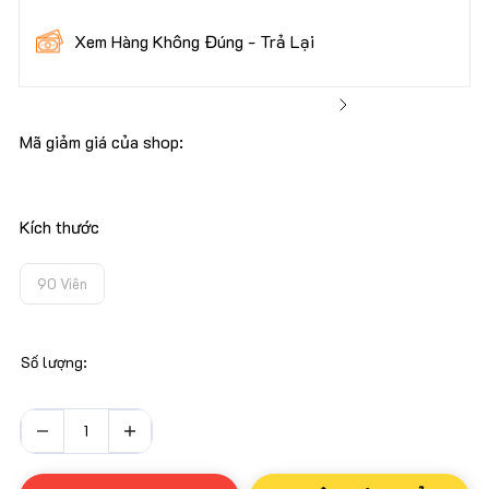
👉 Bạn được kiểm tra hàng trước khi thanh toán để đảm
Xem Hàng Không Đúng - Trả Lại
bảo rằng mình nhận được sản phẩm chất lượng nhất.
Mã giảm giá của shop:
30.000 Khách Hàng Đang Tin Dùng Nu88
Kích thước
Toàn Bộ Sản Phẩm - Đóng Thuế Đầy Đủ Theo
Quy Định Của Bộ Tài Chính
90 Viên
Số lượng:
Nhãn Phụ Theo Quy Định Của Bộ Công An
Cam Kết Hạn Sử Dụng Dài Nhất Từ Công Ty