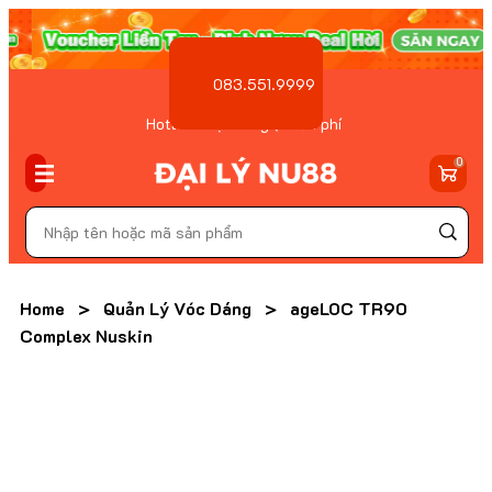
083.551.9999
Hotline Đặt hàng ( Miễn phí
)
0
Home
>
Quản Lý Vóc Dáng
>
ageLOC TR90
Complex Nuskin