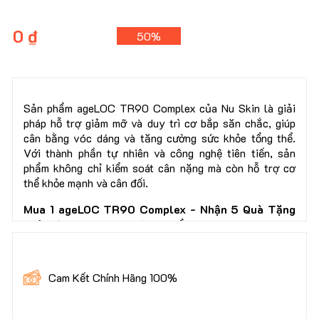
0 ₫
50%
Sản phẩm ageLOC TR90 Complex của Nu Skin là giải
pháp hỗ trợ giảm mỡ và duy trì cơ bắp săn chắc, giúp
cân bằng vóc dáng và tăng cường sức khỏe tổng thể.
Với thành phần tự nhiên và công nghệ tiên tiến, sản
phẩm không chỉ kiểm soát cân nặng mà còn hỗ trợ cơ
thể khỏe mạnh và cân đối.
Mua 1 ageLOC TR90 Complex - Nhận 5 Quà Tặng
Giá Trị Hơn 600.000đ, bao gồm:
🎁x1 Hoạt Huyết Dưỡng Não 100 Viên 230k
🎁x1 Vitamin Tổng Hợp 100 Viên 190k
Cam Kết Chính Hãng 100%
🎁x1 Trà Gừng Hỗ Trợ Tiêu Hóa 60k
🎁x1 Bông Tẩy Trang Cao Cấp 222 Miếng 85k
🎁x1 Sticker Miễn Phí Giao Hàng