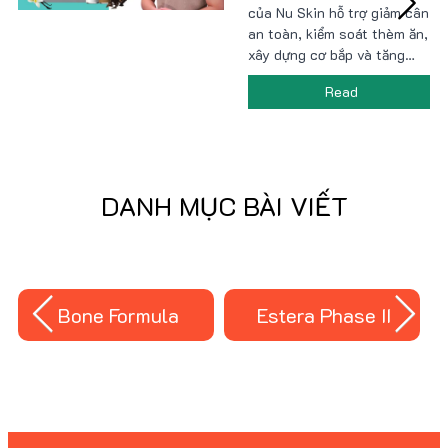
của Nu Skin hỗ trợ giảm cân
biệt?
an toàn, kiểm soát thèm ăn,
xây dựng cơ bắp và tăng
cường năng lượng nhờ công
Read
nghệ ageLOC cùng thành
phần tự nhiên giàu protein,
chất xơ, vitamin. Sản phẩm
tiện lợi, dễ sử dụng, phù hợp
lối sống bận rộn và mục tiêu
DANH MỤC BÀI VIẾT
sức khỏe. Giá ưu đãi tại
Nu88!
Bone Formula
Estera Phase II