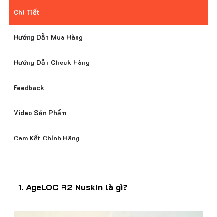
Giao Hàng Nhanh Toàn Quốc
Chi Tiết
Hướng Dẫn Mua Hàng
Giá Tốt Nhất Thị Trường
Hướng Dẫn Check Hàng
Feedback
Hỗ Trợ Khách Hàng 24/7
Video Sản Phẩm
Cam Kết Chính Hãng
Bảo Mật Thông Tin Khách Hàng
Nhiều Chương Trình Ưu Đãi
1. AgeLOC R2 Nuskin là gì?