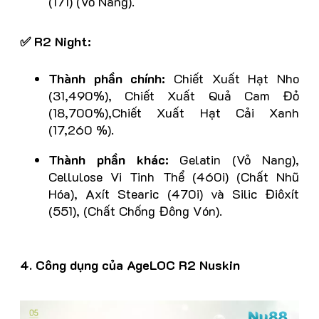
(171) (Vỏ Nang).
✅ R2 Night:
Thành phần chính:
Chiết Xuất Hạt Nho
(31,490%), Chiết Xuất Quả Cam Đỏ
(18,700%),Chiết Xuất Hạt Cải Xanh
(17,260 %).
Thành phần khác:
Gelatin (Vỏ Nang),
Cellulose Vi Tinh Thể (460i) (Chất Nhũ
Hóa), Axít Stearic (470i) và Silic Điôxít
(551), (Chất Chống Đông Vón).
4. Công dụng của AgeLOC R2 Nuskin