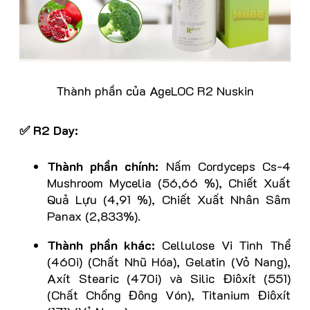
Thành phần của AgeLOC R2 Nuskin
✅ R2 Day:
Thành phần chính:
Nấm Cordyceps Cs-4
Mushroom Mycelia (56,66 %), Chiết Xuất
Quả Lựu (4,91 %), Chiết Xuất Nhân Sâm
Panax (2,833%).
Thành phần khác:
Cellulose Vi Tinh Thể
(460i) (Chất Nhũ Hóa), Gelatin (Vỏ Nang),
Axít Stearic (470i) và Silic Điôxít (551)
(Chất Chống Đông Vón), Titanium Điôxít