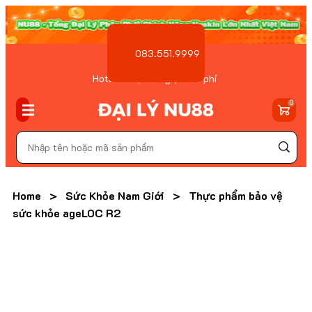
083.551.9999
Hotline Đặt hàng ( Miễn phí
)
0
Home
>
Sức Khỏe Nam Giới
>
Thực phẩm bảo vệ
sức khỏe ageLOC R2