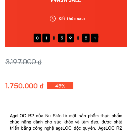
Kết thúc sau:
0
0
1
1
1
5
5
5
9
9
9
4
4
4
9
9
9
0
1
5
9
4
9
0
3.197.000 ₫
1.750.000 ₫
45%
AgeLOC R2 của Nu Skin là một sản phẩm thực phẩm
chức năng dành cho sức khỏe và làm đẹp, được phát
triển bằng công nghệ ageLOC độc quyền. AgeLOC R2