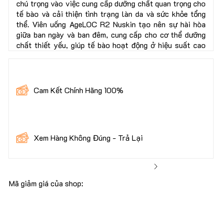
chú trọng vào việc cung cấp dưỡng chất quan trọng cho
tế bào và cải thiện tình trạng làn da và sức khỏe tổng
thể. Viên uống AgeLOC R2 Nuskin tạo nên sự hài hòa
giữa ban ngày và ban đêm, cung cấp cho cơ thể dưỡng
chất thiết yếu, giúp tế bào hoạt động ở hiệu suất cao
nhất, từ đó mang lại sức khỏe toàn diện và vẻ đẹp tự
nhiên.
Mua 1 AgeLOC R2 - Nhận 6 Quà Tặng Giá Trị Hơn
Cam Kết Chính Hãng 100%
600.000đ, bao gồm:
🎁x1 Hoạt Huyết Dưỡng Não 100 Viên 230k
🎁x1 Vitamin Tổng Hợp 100 Viên 190k
🎁x1 Trà Gừng Hỗ Trợ Tiêu Hóa 60k
Xem Hàng Không Đúng - Trả Lại
🎁x1 Bông Tẩy Trang Cao Cấp 222 Miếng 85k
🎁x1 Mã Giảm Giá 50k Cho Lần Mua Tiếp Theo
🎁 x1 Mã Miễn Phí Giao Hàng
👉 Bạn được kiểm tra hàng trước khi thanh toán, để
Mã giảm giá của shop:
30.000 Khách Hàng Đang Tin Dùng Nu88
đảm bảo rằng mình nhận được sản phẩm chất lượng
nhất.