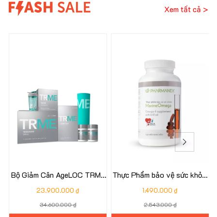
Xem tất cả >
31%
41%
Bộ Giảm Cân AgeLOC TRME
Thực Phẩm bảo vệ sức khỏe:
Nuskin - TR ME Nu Skin
Marine Omega
23.900.000 ₫
1.490.000 ₫
34.600.000 ₫
2.543.000 ₫