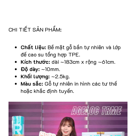
CHI TIẾT SẢN PHẨM:
Chất liệu:
Bề mặt gỗ bần tự nhiên và lớp
đế cao su tổng hợp TPE.
Kích thước:
dài ~183cm x rộng ~61cm.
Độ dày:
~10mm.
Khối lượng:
~2.5kg.
Màu sắc:
Gỗ tự nhiên in hình các tư thế
hoặc khắc định tuyến.