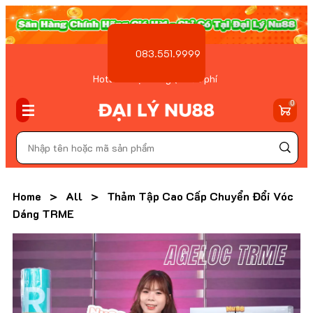
083.551.9999
Hotline Đặt hàng ( Miễn phí
)
0
Home
>
All
>
Thảm Tập Cao Cấp Chuyển Đổi Vóc
Dáng TRME