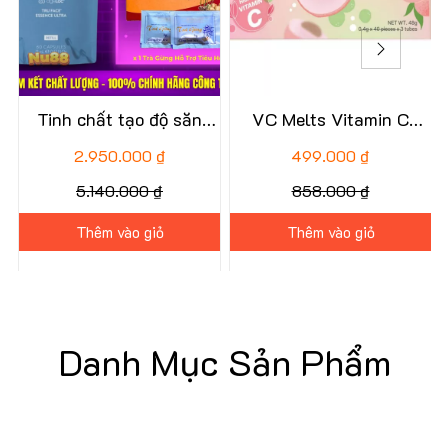
Tinh chất tạo độ săn
VC Melts Vitamin C
chắc cho da ageLOC Tru
NuSkin
2.950.000 ₫
499.000 ₫
Face Essence Ultra Nu
5.140.000 ₫
858.000 ₫
Skin dang gói 60 viên
Thêm vào giỏ
Thêm vào giỏ
Danh Mục Sản Phẩm