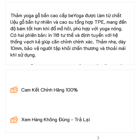
Thảm yoga gỗ bần cao cấp beYoga được làm từ chất
liệu gỗ bần tự nhiên và cao su tổng hợp TPE, mang đến
độ bám tốt hơn khi đổ mồ hôi, phù hợp với yoga nóng.
Có hai phiên bản: in 118 tư thế và định tuyến với hệ
thống vạch kẻ giúp căn chỉnh chính xác. Thảm nhẹ, dày
10mm, bảo vệ người tập khỏi chấn thương và thoải mái
khi sử dụng.
Mua 1 Thảm yoga beYoga - Nhận 5 Quà Tặng Giá
Trị Hơn 600.000đ, bao gồm: 🎁x1 Hoạt Huyết
Dưỡng Não 100 Viên 230k
Cam Kết Chính Hãng 100%
🎁x1 Vitamin Tổng Hợp 100 Viên 190k
🎁x1 Trà Gừng Hỗ Trợ Tiêu Hóa 60k
🎁x1 Bông Tẩy Trang Cao Cấp 222 Miếng 85k
🎁x1 Sticker Miễn Phí Giao Hàng
Xem Hàng Không Đúng - Trả Lại
👉 Bạn được kiểm tra hàng trước khi thanh toán để đảm
bảo sản phẩm chất lượng nhất.