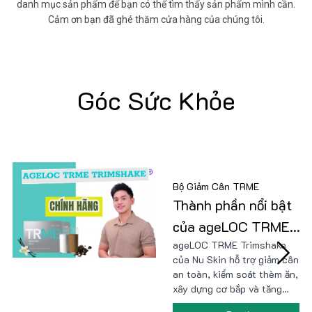
danh mục sản phẩm để bạn có thể tìm thấy sản phẩm mình cần.
Cảm ơn bạn đã ghé thăm cửa hàng của chúng tôi.
Góc Sức Khỏe
Bộ Giảm Cân TRME
Thành phần nổi bật
của ageLOC TRME
ageLOC TRME Trimshake
Trimshake có gì đặc
của Nu Skin hỗ trợ giảm cân
biệt?
an toàn, kiểm soát thèm ăn,
xây dựng cơ bắp và tăng
cường năng lượng nhờ công