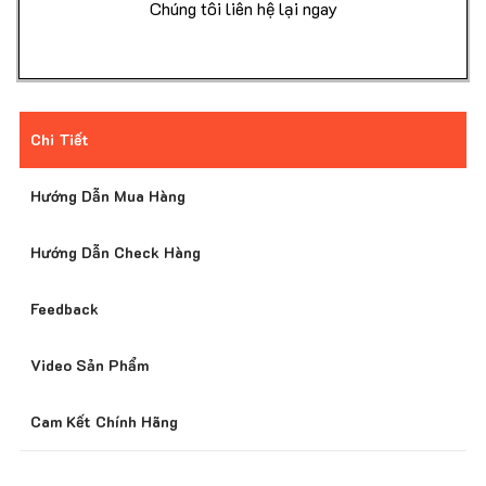
Được Kiểm Tra Hàng Trước Khi Nhận Hàng
Chúng tôi liên hệ lại ngay
Giao Hàng Nhanh Toàn Quốc
Chi Tiết
Hướng Dẫn Mua Hàng
Giá Tốt Nhất Thị Trường
Hướng Dẫn Check Hàng
Feedback
Hỗ Trợ Khách Hàng 24/7
Video Sản Phẩm
Cam Kết Chính Hãng
Bảo Mật Thông Tin Khách Hàng