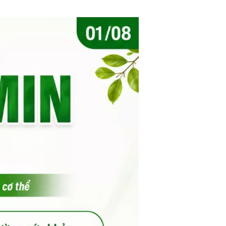
/7
ách Hàng
 Đãi
ền 300%