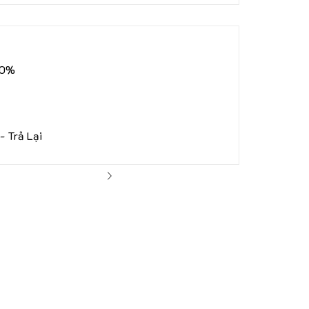
00%
- Trả Lại
ng Tin Dùng Nu88
óng Thuế Đầy Đủ Theo Quy Định Của Bộ Tài