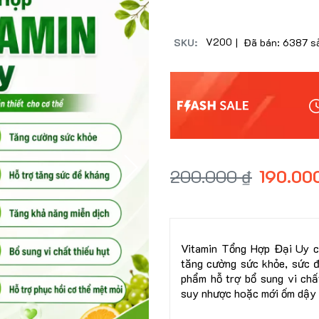
V200
SKU:
| Đã bán: 6387 s
200.000 ₫
190.00
Vitamin Tổng Hợp Đại Uy cu
tăng cường sức khỏe, sức đ
phẩm hỗ trợ bổ sung vi chấ
suy nhược hoặc mới ốm dậy 