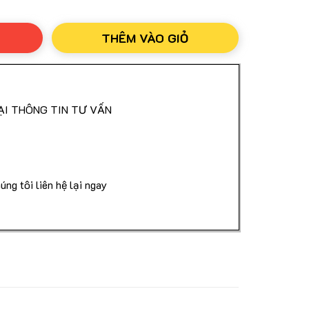
THÊM VÀO GIỎ
nh Của Bộ Công An
Dài Nhất Từ Công Ty Nuskin
ẠI THÔNG TIN TƯ VẤN
ước Khi Nhận Hàng
úng tôi liên hệ lại ngay
 Quốc
ng