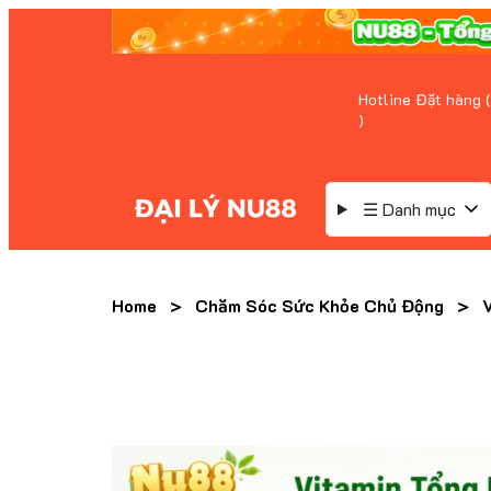
Hotline Đặt hàng (
)
☰ Danh mục
Home
>
Chăm Sóc Sức Khỏe Chủ Động
>