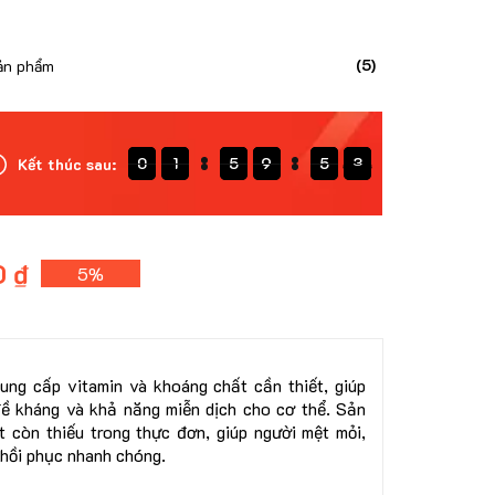
(5)
ản phẩm
0
0
1
1
1
5
5
5
9
9
9
5
5
5
2
1
1
Kết thúc sau:
0
1
5
9
5
0
2
0 ₫
5%
ng cấp vitamin và khoáng chất cần thiết, giúp
ề kháng và khả năng miễn dịch cho cơ thể. Sản
t còn thiếu trong thực đơn, giúp người mệt mỏi,
hồi phục nhanh chóng.