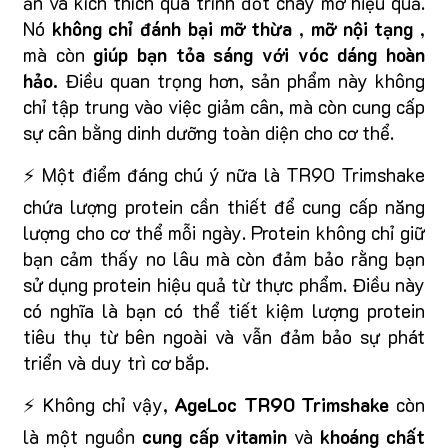
ăn và kích thích quá trình đốt cháy mỡ hiệu quả.
Nó
không chỉ đánh bại mỡ thừa
,
mỡ nội tạng
,
mà còn
giúp bạn tỏa sáng với vóc dáng hoàn
hảo.
Điều quan trọng hơn, sản phẩm này không
chỉ tập trung vào việc giảm cân, mà còn cung cấp
sự cân bằng dinh dưỡng toàn diện cho cơ thể.
⚡ Một điểm đáng chú ý nữa là TR90 Trimshake
chứa lượng protein cần thiết để cung cấp năng
lượng cho cơ thể mỗi ngày. Protein không chỉ giữ
bạn cảm thấy no lâu mà còn đảm bảo rằng bạn
sử dụng protein hiệu quả từ thực phẩm. Điều này
có nghĩa là bạn có thể tiết kiệm lượng protein
tiêu thụ từ bên ngoài và vẫn đảm bảo sự phát
triển và duy trì cơ bắp.
⚡ Không chỉ vậy,
AgeLoc TR90 Trimshake
còn
là một nguồn
cung cấp vitamin
và
khoáng chất