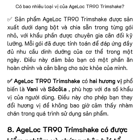
Có bao nhiêu loại vị của AgeLoc TR90 Trimshake?
✅ Sản phẩm AgeLoc TR90 Trimshake được sản
xuất dưới dạng bột và chia sẵn trong từng gói
nhỏ, với khẩu phần được chuyên gia cân đối kỹ
lưỡng. Mỗi gói đã được tính toán để đáp ứng đầy
đủ nhu cầu dinh dưỡng của cơ thể trong một
ngày. Điều này đảm bảo bạn có một phần ăn
hoàn chỉnh và cân bằng cho sức khỏe của mình.
✅ AgeLoc TR90 Trimshake
có
hai hương vị
phổ
biến là
Vani
và
Sôcôla
, phù hợp với đa số khẩu
vị của người dùng. Điều này cho phép bạn thay
đổi hương vị để không bao giờ cảm thấy nhàm
chán trong quá trình sử dụng sản phẩm.
8. AgeLoc TR90 Trimshake có được