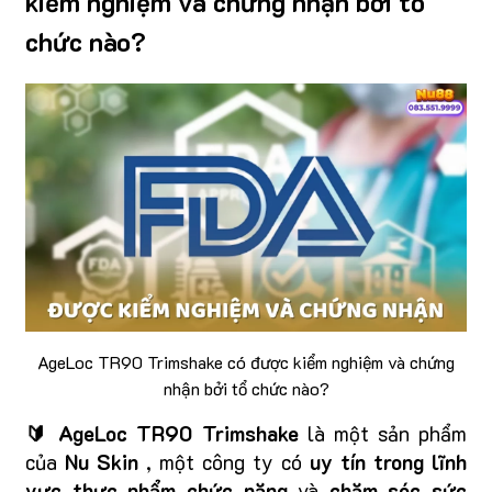
kiểm nghiệm và chứng nhận bởi tổ
chức nào?
AgeLoc TR90 Trimshake có được kiểm nghiệm và chứng
nhận bởi tổ chức nào?
🔰 AgeLoc TR90 Trimshake
là một sản phẩm
của
Nu Skin
, một công ty có
uy tín trong lĩnh
vực thực phẩm chức năng
và
chăm sóc sức