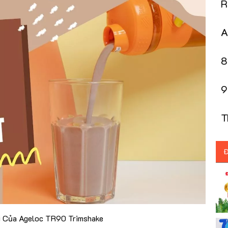
R
Đ
A
K
8
N
9
T
T
T
Đ
i Của Ageloc TR90 Trimshake