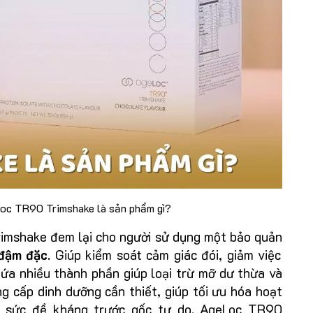
oc TR90 Trimshake là sản phẩm gì?
mshake đem lại cho người sử dụng một bảo quản
 đậm đặc
. Giúp kiểm soát cảm giác đói, giảm việc
a nhiều thành phần giúp loại trừ mỡ dư thừa và
g cấp dinh dưỡng cần thiết, giúp tối ưu hóa hoạt
g sức đề kháng trước gốc tự do. AgeLoc TR90