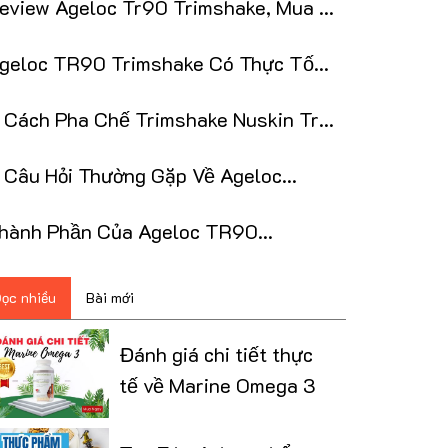
eview Ageloc Tr90 Trimshake, Mua Ở
âu Chính Hãng, Giá Tốt Nhất?
geloc TR90 Trimshake Có Thực Tốt
hông?
 Cách Pha Chế Trimshake Nuskin Trở
ên Ngon Hơn
 Câu Hỏi Thường Gặp Về Ageloc
R90 Trimshake
hành Phần Của Ageloc TR90
rimshake
ọc nhiều
Bài mới
Đánh giá chi tiết thực
tế về Marine Omega 3