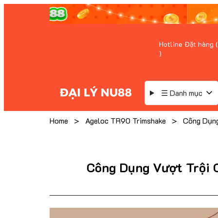
Hotline Đặt hàng (
)
☰ Danh mục
Home
>
Ageloc TR90 Trimshake
>
Công Dụn
Công Dụng Vượt Tro