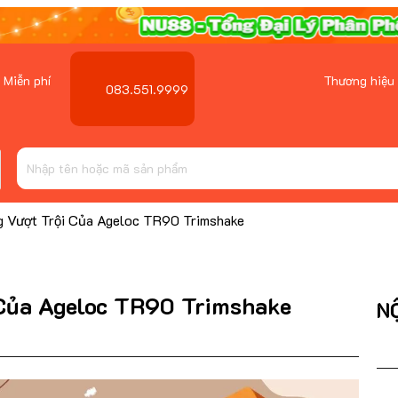
 Miễn phí
Thương hiệu
083.551.9999
g Vượt Trội Của Ageloc TR90 Trimshake
̣̂i Của Ageloc TR90 Trimshake
N