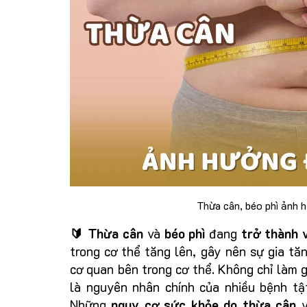
Thừa cân, béo phì ảnh 
🔰 Thừa cân
và
béo phì
đang
trở thành 
trong cơ thể tăng lên, gây nên sự gia tă
cơ quan bên trong cơ thể. Không chỉ làm g
là nguyên nhân chính của nhiều bệnh tậ
Những
nguy cơ sức khỏe do thừa cân
v