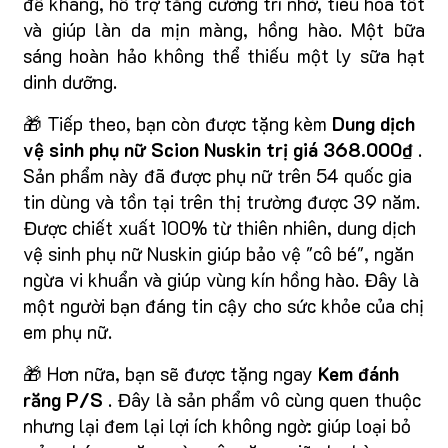
đề kháng, hỗ trợ tăng cường trí nhớ, tiêu hóa tốt
và giúp làn da mịn màng, hồng hào. Một bữa
sáng hoàn hảo không thể thiếu một ly sữa hạt
dinh dưỡng.
🎁 Tiếp theo, bạn còn được tặng kèm
Dung dịch
vệ sinh phụ nữ Scion Nuskin trị giá 368.000₫
.
Sản phẩm này đã được phụ nữ trên 54 quốc gia
tin dùng và tồn tại trên thị trường được 39 năm.
Được chiết xuất 100% từ thiên nhiên, dung dịch
vệ sinh phụ nữ Nuskin giúp bảo vệ "cô bé", ngăn
ngừa vi khuẩn và giúp vùng kín hồng hào. Đây là
một người bạn đáng tin cậy cho sức khỏe của chị
em phụ nữ.
🎁 Hơn nữa, bạn sẽ được tặng ngay
Kem đánh
răng P/S
. Đây là sản phẩm vô cùng quen thuộc
nhưng lại đem lại lợi ích không ngờ: giúp loại bỏ