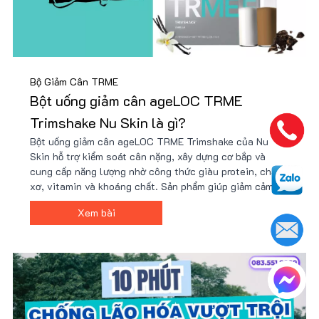
Bộ Giảm Cân TRME
Bột uống giảm cân ageLOC TRME
Trimshake Nu Skin là gì?
Bột uống giảm cân ageLOC TRME Trimshake của Nu
Skin hỗ trợ kiểm soát cân nặng, xây dựng cơ bắp và
cung cấp năng lượng nhờ công thức giàu protein, chất
xơ, vitamin và khoáng chất. Sản phẩm giúp giảm cảm
giác thèm ăn, tăng cường trao đổi chất và phù hợp với
Xem bài
người bận rộn hoặc tập luyện. Giá tốt tại Nu88!