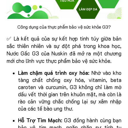
Công dụng của thực phẩm bảo vệ sức khỏe G3?
✅ Là kết quả của sự kết hợp tinh túy giữa bản
sắc thiên nhiên và sự đột phá trong khoa học,
Nước Gấc G3 của Nuskin đã mở ra một chương
mới cho lĩnh vực thực phẩm bảo vệ sức khỏe.
Làm chậm quá trình oxy hóa:
Nhờ vào kho
tàng chất chống oxy hóa, vitamin, beta
caroten và curcumin, G3 không chỉ làm mờ
dấu vết thời gian trên khuôn mặt, mà còn là
rào cản vững chắc chống lại sự xâm nhập
của các tế bào ung thư.
Hỗ Trợ Tim Mạch:
G3 đồng hành cùng bạn
bảo vệ tim mạch, ngăn chặn sự tích tụ