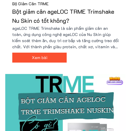
Bộ Giảm Cân TRME
Bột giảm cân ageLOC TRME Trimshake
Nu Skin có tốt không?
ageLOC TRME Trimshake là sản phẩm giảm cân an
toàn, ứng dụng công nghệ ageLOC của Nu Skin giúp
kiểm soát thèm ăn, duy trì cơ bắp và tăng cường trao đổi
chất. Với thành phần giàu protein, chất xơ, vitamin và
khoáng chất, Trimshake hỗ trợ cải thiện vóc dáng hiệu
Xem bài
quả. Mua ngay tại Nu88 để có giá ưu đãi!