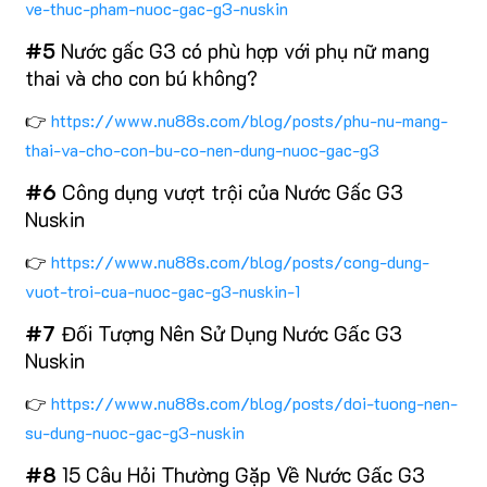
ve-thuc-pham-nuoc-gac-g3-nuskin
#5
Nước gấc G3 có phù hợp với phụ nữ mang
thai và cho con bú không?
👉
https://www.nu88s.com/blog/posts/phu-nu-mang-
thai-va-cho-con-bu-co-nen-dung-nuoc-gac-g3
#6
Công dụng vượt trội của Nước Gấc G3
Nuskin
👉
https://www.nu88s.com/blog/posts/cong-dung-
vuot-troi-cua-nuoc-gac-g3-nuskin-1
#7
Đối Tượng Nên Sử Dụng Nước Gấc G3
Nuskin
👉
https://www.nu88s.com/blog/posts/doi-tuong-nen-
su-dung-nuoc-gac-g3-nuskin
#8
15 Câu Hỏi Thường Gặp Về Nước Gấc G3