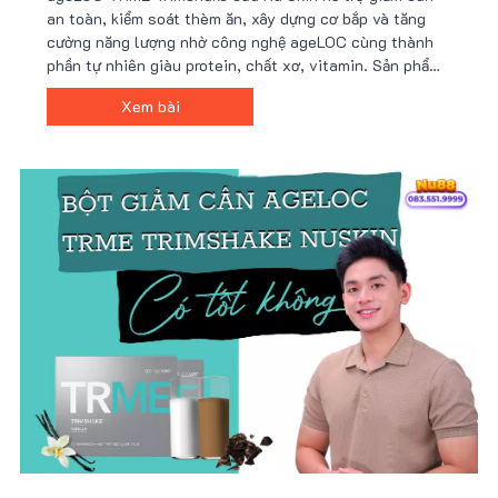
an toàn, kiểm soát thèm ăn, xây dựng cơ bắp và tăng
cường năng lượng nhờ công nghệ ageLOC cùng thành
phần tự nhiên giàu protein, chất xơ, vitamin. Sản phẩm
tiện lợi, dễ sử dụng, phù hợp lối sống bận rộn và mục
Xem bài
tiêu sức khỏe. Giá ưu đãi tại Nu88!