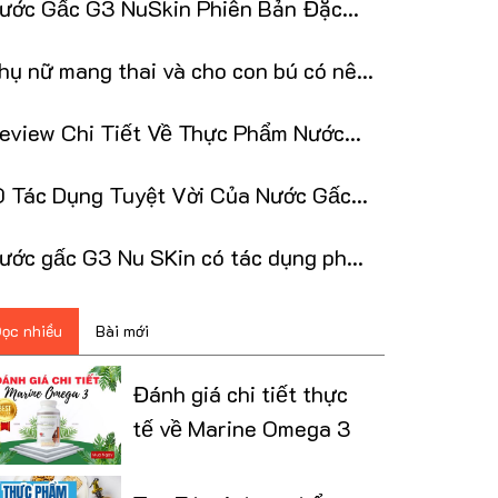
ước Gấc G3 NuSkin Phiên Bản Đặc
iệt Tết 2025
hụ nữ mang thai và cho con bú có nên
ùng Nước Gấc G3
eview Chi Tiết Về Thực Phẩm Nước
ấc G3 Nuskin
0 Tác Dụng Tuyệt Vời Của Nước Gấc
3 NuSkin
ước gấc G3 Nu SKin có tác dụng phụ
hông?
ọc nhiều
Bài mới
Đánh giá chi tiết thực
tế về Marine Omega 3