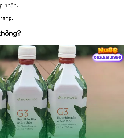
p nhăn.
rạng.
không?