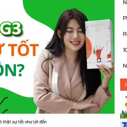
N
B
P
d
R
G
1
G
N
k
Đ
 thật sự tốt như lời đồn