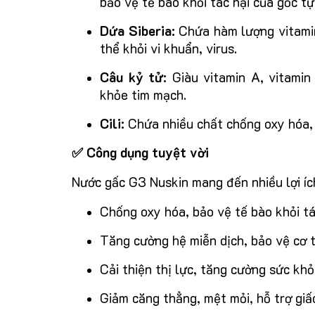
bảo vệ tế bào khỏi tác hại của gốc tự
Dứa Siberia:
Chứa hàm lượng vitamin
thể khỏi vi khuẩn, virus.
Câu kỷ tử:
Giàu vitamin A, vitamin 
khỏe tim mạch.
Cili:
Chứa nhiều chất chống oxy hóa, 
✅ Công dụng tuyệt vời
Nước gấc G3 Nuskin mang đến nhiều lợi íc
Chống oxy hóa, bảo vệ tế bào khỏi tá
Tăng cường hệ miễn dịch, bảo vệ cơ th
Cải thiện thị lực, tăng cường sức kh
Giảm căng thẳng, mệt mỏi, hỗ trợ giấ