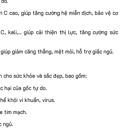
 do.
 C cao, giúp tăng cường hệ miễn dịch, bảo vệ cơ
C, kali,... giúp cải thiện thị lực, tăng cường sức
giúp giảm căng thẳng, mệt mỏi, hỗ trợ giấc ngủ.
h cho sức khỏe và sắc đẹp, bao gồm:
c hại của gốc tự do.
ể khỏi vi khuẩn, virus.
ỏe tim mạch.
c ngủ.