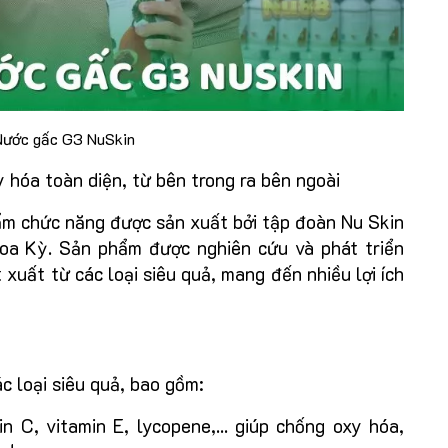
 Nước gấc G3 NuSkin
y hóa toàn diện, từ bên trong ra bên ngoài
m chức năng được sản xuất bởi tập đoàn Nu Skin
Hoa Kỳ. Sản phẩm được nghiên cứu và phát triển
 xuất từ các loại siêu quả, mang đến nhiều lợi ích
c loại siêu quả, bao gồm:
n C, vitamin E, lycopene,... giúp chống oxy hóa,