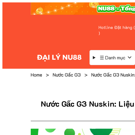
Hotline Đặt hàng (
)
☰ Danh mục
Home
>
Nước Gấc G3
>
Nước Gấc G3 Nuskin: L
Nước Gấc G3 Nuskin: Liệu 