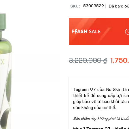
53003529
SKU:
| Đã bán: 6
3.220.000 ₫
1.750
Tegreen 97 của Nu Skin là 
thiết kế để cung cấp lợi í
giúp bảo vệ tế bào khỏi tác 
sức kháng của cơ thể.
Sản phẩm này không phải là thuốc
Mua 1 Tegreen 97 - Nhận 