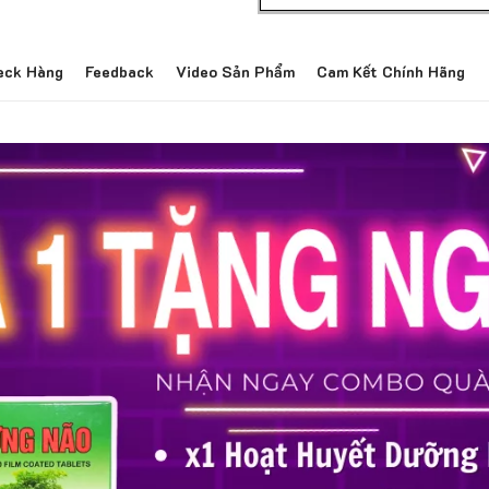
Giá Tốt Nhất Thị Trườ
eck Hàng
Feedback
Video Sản Phẩm
Cam Kết Chính Hãng
Hỗ Trợ Khách Hàng 24
Bảo Mật Thông Tin Kh
Nhiều Chương Trình Ưu
Phát Hiện Hàng Giả Đ