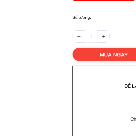
Số lượng:
Nhãn Phụ Theo Quy Đị
Cam Kết Hạn Sử Dụng 
MUA NGAY
Được Kiểm Tra Hàng Tr
ĐỂ L
Giao Hàng Nhanh Toàn
Ch