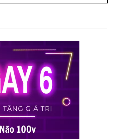
ng
/7
ách Hàng
 Đãi
ền 300%