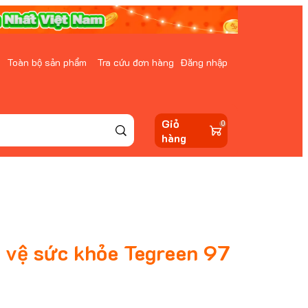
Toàn bộ sản phẩm
Tra cứu đơn hàng
Đăng nhập
Giỏ
0
hàng
 vệ sức khỏe Tegreen 97