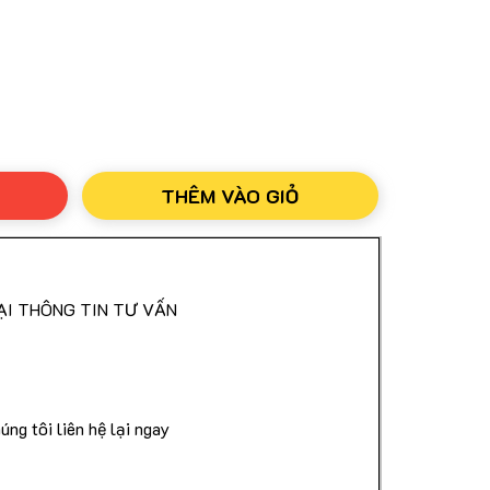
nh Của Bộ Công An
Dài Nhất Từ Công Ty Nuskin
THÊM VÀO GIỎ
ước Khi Nhận Hàng
ẠI THÔNG TIN TƯ VẤN
 Quốc
úng tôi liên hệ lại ngay