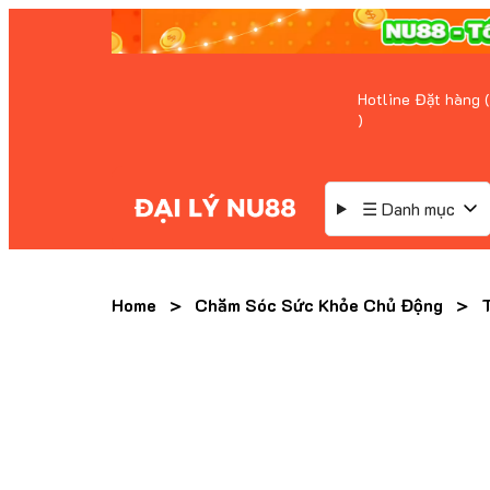
Hotline Đặt hàng (
)
☰ Danh mục
Home
>
Chăm Sóc Sức Khỏe Chủ Động
>