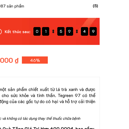
(5)
387 sản phẩm
0
0
1
1
1
5
5
5
9
9
9
4
4
4
6
7
Kết thúc sau:
0
1
5
9
4
0
6
7
.000 ₫
46%
một sản phẩm chiết xuất từ lá trà xanh và được
ch cho sức khỏe và tinh thần. Tegreen 97 có thể
động của các gốc tự do có hại và hỗ trợ cải thiện
 và không có tác dụng thay thế thuốc chữa bệnh
6 Quà Tặng Giá Trị Hơn 600.000đ, bao gồm: