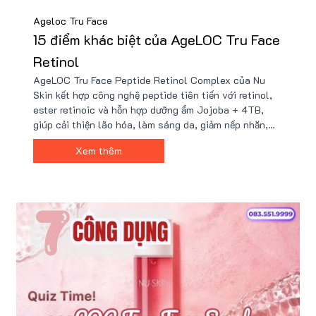
Ageloc Tru Face
15 điểm khác biệt của AgeLOC Tru Face
Retinol
AgeLOC Tru Face Peptide Retinol Complex của Nu
Skin kết hợp công nghệ peptide tiên tiến với retinol,
ester retinoic và hỗn hợp dưỡng ẩm Jojoba + 4TB,
giúp cải thiện lão hóa, làm sáng da, giảm nếp nhăn,
thu nhỏ lỗ chân lông và an toàn cho da nhạy cảm. Sản
Xem thêm
phẩm có giá khoảng 2,125,000 VNĐ, ưu đãi tại Nu88.