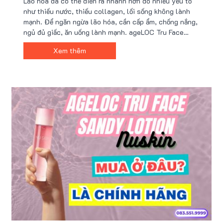
Lão hóa da có thể diễn ra nhanh hơn do nhiều yếu tố
như thiếu nước, thiếu collagen, lối sống không lành
mạnh. Để ngăn ngừa lão hóa, cần cấp ẩm, chống nắng,
ngủ đủ giấc, ăn uống lành mạnh. ageLOC Tru Face
Lotion là giải pháp giúp cấp ẩm sâu, trẻ hóa da, điều
Xem thêm
chỉnh đồng hồ sinh học, tái tạo và phục hồi da.