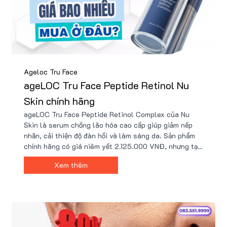
Ageloc Tru Face
ageLOC Tru Face Peptide Retinol Nu
Skin chính hãng
ageLOC Tru Face Peptide Retinol Complex của Nu
Skin là serum chống lão hóa cao cấp giúp giảm nếp
nhăn, cải thiện độ đàn hồi và làm sáng da. Sản phẩm
chính hãng có giá niêm yết 2.125.000 VNĐ, nhưng tại
Nu88, bạn có thể mua với giá ưu đãi cùng nhiều quà
Xem thêm
tặng. Để đảm bảo chất lượng, nên mua tại đại lý chính
thức như Nu88.