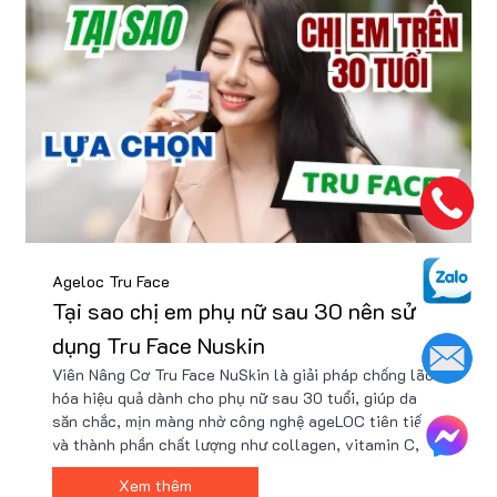
Ageloc Tru Face
Tại sao chị em phụ nữ sau 30 nên sử
dụng Tru Face Nuskin
Viên Nâng Cơ Tru Face NuSkin là giải pháp chống lão
hóa hiệu quả dành cho phụ nữ sau 30 tuổi, giúp da
săn chắc, mịn màng nhờ công nghệ ageLOC tiên tiến
và thành phần chất lượng như collagen, vitamin C,
squalane. Sản phẩm cải thiện nếp nhăn, tăng đàn hồi
Xem thêm
và dưỡng ẩm, mang lại vẻ đẹp rạng rỡ, trẻ trung.