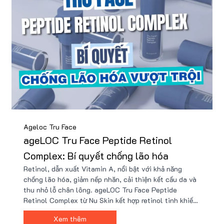
Ageloc Tru Face
ageLOC Tru Face Peptide Retinol
Complex: Bí quyết chống lão hóa
Retinol, dẫn xuất Vitamin A, nổi bật với khả năng
chống lão hóa, giảm nếp nhăn, cải thiện kết cấu da và
thu nhỏ lỗ chân lông. ageLOC Tru Face Peptide
Retinol Complex từ Nu Skin kết hợp retinol tinh khiết
và peptide tiên tiến, mang lại hiệu quả vượt trội mà
Xem thêm
không gây kích ứng. Mua sản phẩm giá tốt kèm nhiều