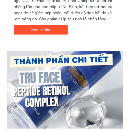
ageLOC Tru Face Peptide Retinol Complex là serum
chống lão hóa cao cấp từ Nu Skin, kết hợp retinol và
peptide để giảm nếp nhăn, cải thiện độ đàn hồi da và
làm sáng da. Sản phẩm giúp thu nhỏ lỗ chân lông,
thúc đẩy collagen và tái tạo da, mang lại làn da mịn
Xem thêm
màng, tươi trẻ. Mua chính hãng kèm nhiều ưu đãi tại
Nu88!