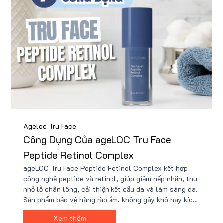
Ageloc Tru Face
Công Dụng Của ageLOC Tru Face
Peptide Retinol Complex
ageLOC Tru Face Peptide Retinol Complex kết hợp
công nghệ peptide và retinol, giúp giảm nếp nhăn, thu
nhỏ lỗ chân lông, cải thiện kết cấu da và làm sáng da.
Sản phẩm bảo vệ hàng rào ẩm, không gây khô hay kích
ứng, mang lại làn da mịn màng, săn chắc và tươi trẻ
Xem thêm
chỉ sau 1 tuần sử dụng. Mua giá tốt kèm quà tặng tại