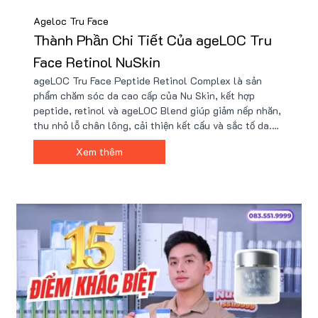
Ageloc Tru Face
Thành Phần Chi Tiết Của ageLOC Tru
Face Retinol NuSkin
ageLOC Tru Face Peptide Retinol Complex là sản
phẩm chăm sóc da cao cấp của Nu Skin, kết hợp
peptide, retinol và ageLOC Blend giúp giảm nếp nhăn,
thu nhỏ lỗ chân lông, cải thiện kết cấu và sắc tố da.
Sản phẩm giúp duy trì làn da tươi trẻ, săn chắc và mịn
Xem thêm
màng. Nhận ưu đãi giá tốt kèm nhiều quà tặng khi mua
tại Nu88!