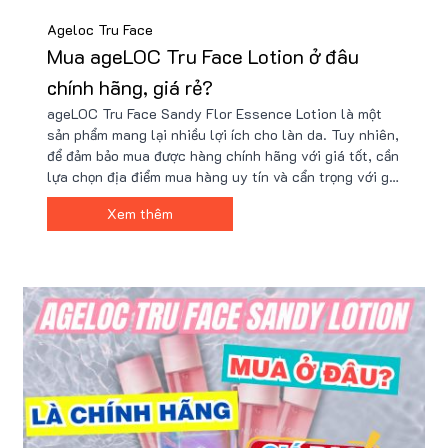
Ageloc Tru Face
Mua ageLOC Tru Face Lotion ở đâu
chính hãng, giá rẻ?
ageLOC Tru Face Sandy Flor Essence Lotion là một
sản phẩm mang lại nhiều lợi ích cho làn da. Tuy nhiên,
để đảm bảo mua được hàng chính hãng với giá tốt, cần
lựa chọn địa điểm mua hàng uy tín và cẩn trọng với giá
quá rẻ. Nếu quan tâm đến sản phẩm hãy liên hệ ngay
Xem thêm
với Nu88 để mua hàng chính hãng với giá ưu đãi nhất!