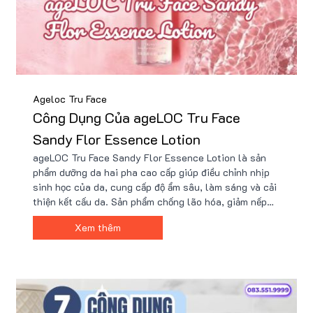
Ageloc Tru Face
Công Dụng Của ageLOC Tru Face
Sandy Flor Essence Lotion
ageLOC Tru Face Sandy Flor Essence Lotion là sản
phẩm dưỡng da hai pha cao cấp giúp điều chỉnh nhịp
sinh học của da, cung cấp độ ẩm sâu, làm sáng và cải
thiện kết cấu da. Sản phẩm chống lão hóa, giảm nếp
nhăn, duy trì cân bằng nước và dầu, mang lại làn da
Xem thêm
khỏe mạnh, mịn màng và tươi trẻ. Mua tại Nu88!