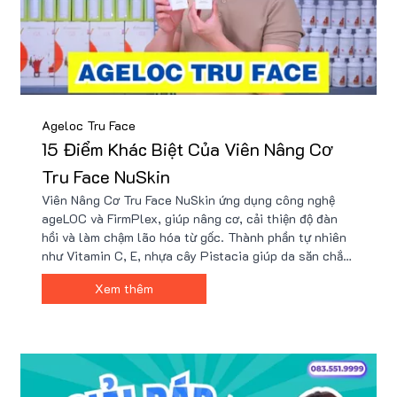
Ageloc Tru Face
15 Điểm Khác Biệt Của Viên Nâng Cơ
Tru Face NuSkin
Viên Nâng Cơ Tru Face NuSkin ứng dụng công nghệ
ageLOC và FirmPlex, giúp nâng cơ, cải thiện độ đàn
hồi và làm chậm lão hóa từ gốc. Thành phần tự nhiên
như Vitamin C, E, nhựa cây Pistacia giúp da săn chắc,
căng mịn. Để mua hàng chính hãng với giá ưu đãi,
Xem thêm
Nu88 - đại lý phân phối uy tín của NuSkin tại Việt
Nam.