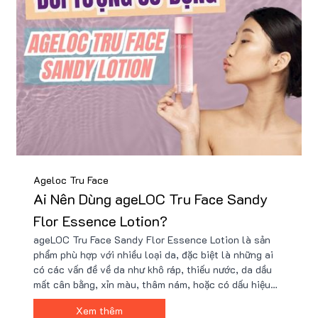
Ageloc Tru Face
Ai Nên Dùng ageLOC Tru Face Sandy
Flor Essence Lotion?
ageLOC Tru Face Sandy Flor Essence Lotion là sản
phẩm phù hợp với nhiều loại da, đặc biệt là những ai
có các vấn đề về da như khô ráp, thiếu nước, da dầu
mất cân bằng, xỉn màu, thâm nám, hoặc có dấu hiệu
lão hóa sớm. Sản phẩm cung cấp độ ẩm sâu, cân bằng
Xem thêm
dầu, cải thiện sắc tố, giảm nếp nhăn. Mua ngay tại