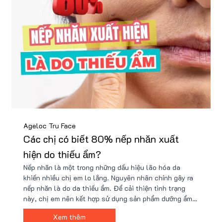
Ageloc Tru Face
Các chị có biết 80% nếp nhăn xuất
hiện do thiếu ẩm?
Nếp nhăn là một trong những dấu hiệu lão hóa da
khiến nhiều chị em lo lắng. Nguyên nhân chính gây ra
nếp nhăn là do da thiếu ẩm. Để cải thiện tình trạng
này, chị em nên kết hợp sử dụng sản phẩm dưỡng ẩm
chuyên sâu như ageLOC Tru Face Sandy Flor Essence
Xem thêm
Lotion, tẩy tế bào chết thường xuyên và "nuôi dưỡng"