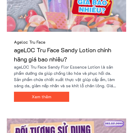
Ageloc Tru Face
ageLOC Tru Face Sandy Lotion chính
hãng giá bao nhiêu?
ageLOC Tru Face Sandy Flor Essence Lotion là sản
phẩm dưỡng da giúp chống lão hóa và phục hồi da.
Sản phẩm chứa chiết xuất thực vật giúp cấp ẩm, làm
sáng da, giảm nếp nhăn và se khít lỗ chân lông. Giá
niêm yết của sản phẩm là 2.125.000 VNĐ, tuy nhiên
Xem thêm
có thể mua với giá ưu đãi tại Nu88 chỉ với 1.xxxk kèm
nhiều quà tặng.