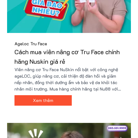
Ageloc Tru Face
Cách mua viên nâng cơ Tru Face chính
hãng Nuskin giá rẻ
Viên nâng cơ Tru Face NuSkin nổi bật với công nghệ
ageLOC, giúp nâng cơ, cải thiện độ đàn hồi và giảm
nếp nhăn, đồng thời dưỡng ẩm và bảo vệ da khỏi tác
nhân môi trường. Mua hàng chính hãng tại Nu88 với
giá ưu đãi, chỉ hơn 2 triệu, kèm quà tặng giá trị. Chăm
Xem thêm
sóc làn da trẻ trung, rạng rỡ ngay hôm nay!