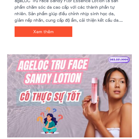
ageLOC Tru Face Sandy Flor Essence Lotion là sản
phẩm chăm sóc da cao cấp với các thành phần tự
nhiên. Sản phẩm giúp điều chỉnh nhịp sinh học da,
giảm nếp nhăn, cung cấp độ ẩm, cải thiện kết cấu da.
Để đạt hiệu quả tối ưu, cần sử dụng đúng cách 2 lần
Xem thêm
mỗi ngày, kết hợp với quy trình khoa học và tránh
những lỗi sai cơ bản.