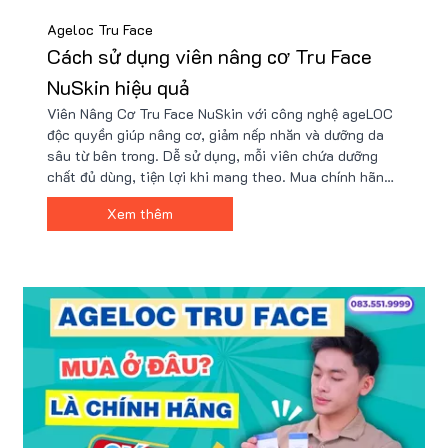
Ageloc Tru Face
Cách sử dụng viên nâng cơ Tru Face
NuSkin hiệu quả
Viên Nâng Cơ Tru Face NuSkin với công nghệ ageLOC
độc quyền giúp nâng cơ, giảm nếp nhăn và dưỡng da
sâu từ bên trong. Dễ sử dụng, mỗi viên chứa dưỡng
chất đủ dùng, tiện lợi khi mang theo. Mua chính hãng
tại Nu88 với giá ưu đãi hơn 2 triệu và nhận combo quà
Xem thêm
tặng hấp dẫn có hạn ngay hôm nay!