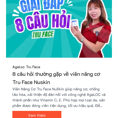
Ageloc Tru Face
8 câu hỏi thường gặp về viên nâng cơ
Tru Face Nuskin
Viên Nâng Cơ Tru Face NuSkin giúp nâng cơ, chống
lão hóa, cải thiện độ đàn hồi với công nghệ AgeLOC và
thành phần như Vitamin C, E. Phù hợp mọi loại da, sản
phẩm được đóng viên tiện dụng, tối ưu hiệu quả. Để
mua hàng chính hãng với giá ưu đãi, Nu88 - đại lý
Xem thêm
phân phối uy tín của NuSkin tại Việt Nam.