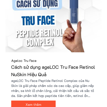
Ageloc Tru Face
Cách sử dụng ageLOC Tru Face Retinol
NuSkin Hiệu Quả
ageLOC Tru Face Peptide Retinol Complex của Nu
Skin là giải pháp chăm sóc da cao cấp, giúp giảm nếp
nhăn, se khít lỗ chân lông, cải thiện kết cấu và sắc tố
da. Sản phẩm kết hợp peptide tiên tiến, retinol ổn
định, và hỗn hợp Jojoba + 4TB, đảm bảo hiệu quả vượt
Xem thêm
trội mà vẫn an toàn cho cả da nhạy cảm.