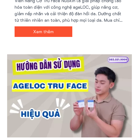
Viên Nâng Cơ Tru Face NuSkin là giải pháp chống lão
hóa toàn diện với công nghệ ageLOC, giúp nâng cơ,
giảm nếp nhăn và cải thiện độ đàn hồi da. Dưỡng chất
từ thiên nhiên an toàn, phù hợp mọi loại da. Mua chính
hãng tại Nu88 chỉ hơn 2 triệu, kèm combo quà tặng
Xem thêm
hấp dẫn và dịch vụ tư vấn tận tâm!