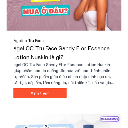
Ageloc Tru Face
ageLOC Tru Face Sandy Flor Essence
Lotion Nuskin là gì?
ageLOC Tru Face Sandy Flor Essence Lotion Nuskin
giúp chăm sóc da chống lão hóa với các thành phần
tự nhiên. Sản phẩm giúp điều chỉnh nhịp sinh học da,
tái tạo, cấp ẩm, làm sáng da, cải thiện kết cấu và giảm
nếp nhăn. Nu88 là địa chỉ uy tín để mua sản phẩm
Xem thêm
chính hãng với nhiều ưu đãi với giá hấp dẫn.