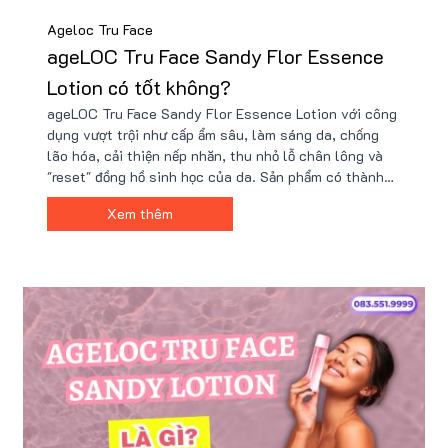
Ageloc Tru Face
ageLOC Tru Face Sandy Flor Essence
Lotion có tốt không?
ageLOC Tru Face Sandy Flor Essence Lotion với công
dụng vượt trội như cấp ẩm sâu, làm sáng da, chống
lão hóa, cải thiện nếp nhăn, thu nhỏ lỗ chân lông và
"reset" đồng hồ sinh học của da. Sản phẩm có thành
phần tự nhiên, an toàn và kết quả nghiên cứu lâm
Xem thêm
sàng ấn tượng. Mua tại Nu88 để nhận nhiều ưu đãi và
quà tặng giá trị,