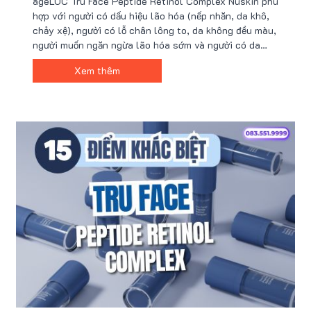
ageLOC Tru Face Peptide Retinol Complex Nuskin phù
hợp với người có dấu hiệu lão hóa (nếp nhăn, da khô,
chảy xệ), người có lỗ chân lông to, da không đều màu,
người muốn ngăn ngừa lão hóa sớm và người có da
nhạy cảm. Sản phẩm cũng thích hợp cho người bận rộn
Xem thêm
cần giải pháp chăm sóc da hiệu quả, nhanh gọn.