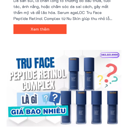
Da sần sùi, lỗ chân lông to thường do dầu thừa, tuổi
tác, ánh nắng, hoặc chăm sóc da sai cách, gây mất
thẩm mỹ và dễ lão hóa. Serum ageLOC Tru Face
Peptide Retinol Complex từ Nu Skin giúp thu nhỏ lỗ
chân lông, cải thiện kết cấu da và tăng độ đàn hồi nhờ
Xem thêm
công nghệ peptide và retinol tiên tiến. Nhận ưu đãi từ
Nu88 ngay!