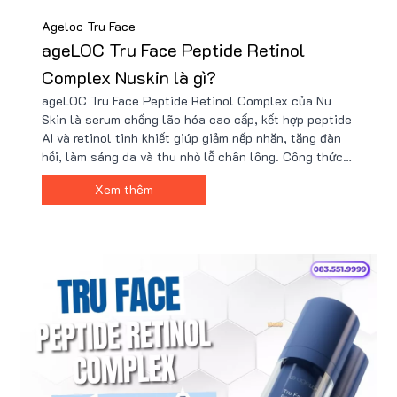
Ageloc Tru Face
ageLOC Tru Face Peptide Retinol
Complex Nuskin là gì?
ageLOC Tru Face Peptide Retinol Complex của Nu
Skin là serum chống lão hóa cao cấp, kết hợp peptide
AI và retinol tinh khiết giúp giảm nếp nhăn, tăng đàn
hồi, làm sáng da và thu nhỏ lỗ chân lông. Công thức
dịu nhẹ, phù hợp với cả da nhạy cảm. Sản phẩm chính
Xem thêm
hãng có tại Nu88 với giá ưu đãi cùng nhiều quà tặng
hấp dẫn.