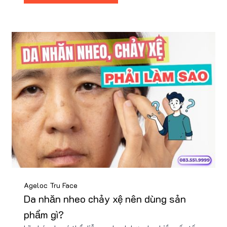
làn da từ bên trong
Ageloc Tru Face
Da nhăn nheo chảy xệ nên dùng sản
phẩm gì?